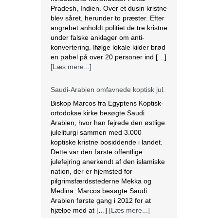
[Læs mere...]
Saudi-Arabien omfavnede koptisk jul.
Biskop Marcos fra Egyptens Koptisk-
ortodokse kirke besøgte Saudi
Arabien, hvor han fejrede den østlige
juleliturgi sammen med 3.000
koptiske kristne bosiddende i landet.
Dette var den første offentlige
julefejring anerkendt af den islamiske
nation, der er hjemsted for
pilgrimsfærdsstederne Mekka og
Medina. Marcos besøgte Saudi
Arabien første gang i 2012 for at
hjælpe med at […]
[Læs mere...]
Lesbisk par i Costa Rica bliver viet
efter lovændring
De første vielser i Costa Rica mellem
par af samme køn har fundet sted