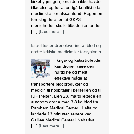
Israel tester dronelevering af blod og
andre kritiske medicinske forsyninger
I krigs- og katastrofetider
kan droner være den
hurtigste og mest
effektive måde at
transportere blodprodukter og
medicin til hospitaler i periferien og til
IDF i felten. Den 28. marts lettede en
autonom drone med 3,8 kg blod fra
Rambam Medical Center i Haifa og
landede 13 minutter senere ved
Galilee Medical Center i Nahariya,
[…]
[Læs mere...]
Den nigerianske regering ser væk,
mens landbrug fortsætter med at
blive ødelagt
Massiv ødelæggelse af landbrug er
blevet det nye normal i mange