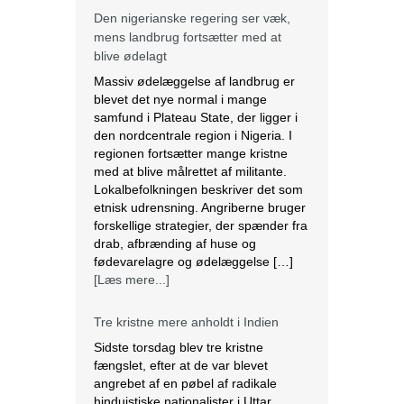
samfund i Plateau State, der ligger i
den nordcentrale region i Nigeria. I
regionen fortsætter mange kristne
med at blive målrettet af militante.
Lokalbefolkningen beskriver det som
etnisk udrensning. Angriberne bruger
forskellige strategier, der spænder fra
drab, afbrænding af huse og
fødevarelagre og ødelæggelse […]
[Læs mere...]
Tre kristne mere anholdt i Indien
Sidste torsdag blev tre kristne
fængslet, efter at de var blevet
angrebet af en pøbel af radikale
hinduistiske nationalister i Uttar
Pradesh, Indien. Over et dusin kristne
blev såret, herunder to præster. Efter
angrebet anholdt politiet de tre kristne
under falske anklager om anti-
konvertering. Ifølge lokale kilder brød
en pøbel på over 20 personer ind […]