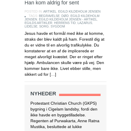
Han kom aldrig for sent
POSTED IN:
ARTIKEL
,
EGILD KILDEHOLM JENSEN
TAGS:
BEGRAVELSE
,
DØD
,
EGILD KILDEHOLM
JENSEN
,
EGILD KILDEHOLM JENSEN - ARTIKEL
,
EGILDS ARTIKLER
,
HERRENS TID
,
LAZARUS
,
LIDELSE
,
SORG
,
SYGDOM
Jesus havde et formål med ikke at komme,
Endnu en kirkelukning i Indonesien
straks der blev kaldt på ham. Forestil dig at
du er vidne til en alvorlig trafikulykke. Du
Purwakarta
konstaterer at en af de implicerede er
regeringsmyndigheden i
meget alvorligt kvæstet. Der er ringet efter
Vestjava lukkede
hjælp. Ambulancen skulle være på vej. Den
Purwakarta Simalungun
kommer bare ikke. Livet ebber stille, men
Protestant Christian Church (GKPS)
sikkert ud for […]
bygning i Cigelam landsby, fordi den
ikke havde en byggetilladelse.
Regenten af Purwakarta, Anne Ratna
Mustika, besluttede at lukke
NYHEDER
kirkebygningen, fordi den ikke havde
tilladelse og for at undgå konflikt i det
muslimske flertalssamfund. Regenten
foreslog derefter, at GKPS-
menigheden skulle tilbede i en anden
[…]
[Læs mere...]