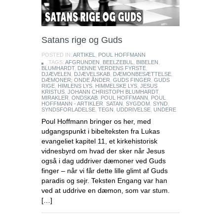
Satans rige og Guds
POSTED IN:
ARTIKEL
,
POUL HOFFMANN
TAGS:
AFGRUNDEN
,
BEELZEBUL
,
BIBELEN
,
BLUMHARDT
,
DENNE VERDENS FYRSTE
,
DJÆVELEN
,
DJÆVELSKAB
,
DÆMONBESÆTTELSE
,
DÆMONER; ONDE ÅNDER
,
GUDS FINGER
,
GUDS
RIGE
,
HIMLENS LYS
,
HIMMELSKE LYS
,
JESUS
KRISTUS
,
JOHANN CHRISTOPH BLUMHARDT
,
MIRAKLER
,
ONDSKAB
,
POUL HOFFMANN
,
POUL
HOFFMANN - ARTIKLER
,
SATAN
,
SYGDOM
,
SYND
,
SYNDSFORLADELSE
,
TEGN
,
UDDRIVELSE
,
UNDERE
Poul Hoffmann bringer os her, med
udgangspunkt i bibelteksten fra Lukas
evangeliet kapitel 11, et kirkehistorisk
vidnesbyrd om hvad der sker når Jesus
også i dag uddriver dæmoner ved Guds
finger – når vi får dette lille glimt af Guds
paradis og sejr. Teksten Engang var han
ved at uddrive en dæmon, som var stum.
[…]