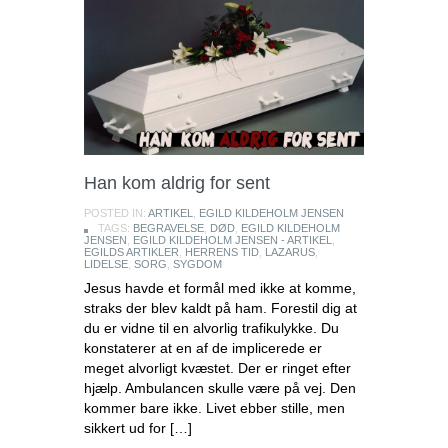
Han kom aldrig for sent
POSTED IN:
ARTIKEL
,
EGILD KILDEHOLM JENSEN
TAGS:
BEGRAVELSE
,
DØD
,
EGILD KILDEHOLM
JENSEN
,
EGILD KILDEHOLM JENSEN - ARTIKEL
,
EGILDS ARTIKLER
,
HERRENS TID
,
LAZARUS
,
LIDELSE
,
SORG
,
SYGDOM
Jesus havde et formål med ikke at komme,
straks der blev kaldt på ham. Forestil dig at
du er vidne til en alvorlig trafikulykke. Du
konstaterer at en af de implicerede er
meget alvorligt kvæstet. Der er ringet efter
hjælp. Ambulancen skulle være på vej. Den
kommer bare ikke. Livet ebber stille, men
sikkert ud for […]