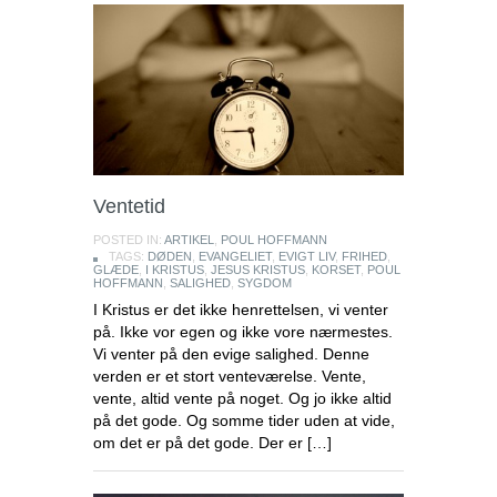
Ventetid
POSTED IN:
ARTIKEL
,
POUL HOFFMANN
TAGS:
DØDEN
,
EVANGELIET
,
EVIGT LIV
,
FRIHED
,
GLÆDE
,
I KRISTUS
,
JESUS KRISTUS
,
KORSET
,
POUL
HOFFMANN
,
SALIGHED
,
SYGDOM
I Kristus er det ikke henrettelsen, vi venter
på. Ikke vor egen og ikke vore nærme­stes.
Vi venter på den evige salighed. Denne
verden er et stort vente­værelse. Vente,
vente, altid vente på noget. Og jo ikke al­tid
på det gode. Og somme tider uden at vide,
om det er på det gode. Der er […]