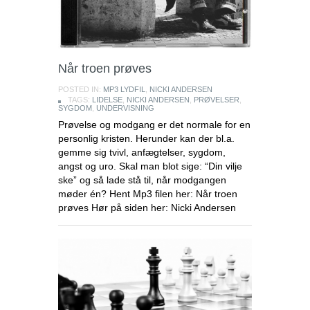
Når troen prøves
POSTED IN:
MP3 LYDFIL
,
NICKI ANDERSEN
TAGS:
LIDELSE
,
NICKI ANDERSEN
,
PRØVELSER
,
SYGDOM
,
UNDERVISNING
Prøvelse og modgang er det normale for en
personlig kristen. Herunder kan der bl.a.
gemme sig tvivl, anfægtelser, sygdom,
angst og uro. Skal man blot sige: “Din vilje
ske” og så lade stå til, når modgangen
møder én? Hent Mp3 filen her: Når troen
prøves Hør på siden her: Nicki Andersen