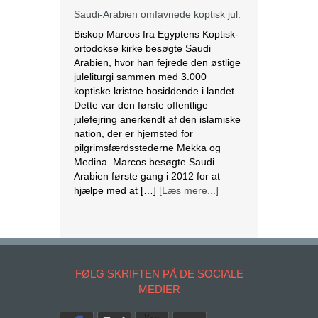
Saudi-Arabien omfavnede koptisk jul.
Biskop Marcos fra Egyptens Koptisk-
ortodokse kirke besøgte Saudi
Arabien, hvor han fejrede den østlige
juleliturgi sammen med 3.000
koptiske kristne bosiddende i landet.
Dette var den første offentlige
julefejring anerkendt af den islamiske
nation, der er hjemsted for
pilgrimsfærdsstederne Mekka og
Medina. Marcos besøgte Saudi
Arabien første gang i 2012 for at
hjælpe med at […]
[Læs mere...]
Lesbisk par i Costa Rica bliver viet
efter lovændring
De første vielser i Costa Rica mellem
par af samme køn har fundet sted
FØLG SKRIFTEN PÅ DE SOCIALE
tirsdag. Det skriver BBC. Dermed er
MEDIER
Costa Rica det første
centralamerikanske land, der tillader