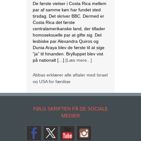
De første vielser i Costa Rica mellem
par af samme køn har fundet sted
tirsdag. Det skriver BBC. Dermed er
Costa Rica det første
centralamerikanske land, der tillader
homoseksuelle par at gifte sig. Det
lesbiske par Alexandra Quiros og
Dunia Araya blev de første til at sige
“ja” til hinanden. Brylluppet blev vist
på nationalt […]
[Læs mere...]
Abbas erklærer alle aftaler med Israel
og USA for færdige
Mahmoud Abbas erklærer alle aftaler
og forståelser med Israel og USA for
FØLG SKRIFTEN PÅ DE SOCIALE
at være afsluttet. Det siger den
MEDIER
palæstinensiske præsident tirsdag
ifølge det palæstinensiske
nyhedsbureau Wafa. – Palæstinas
Befrielsesorganisation (PLO) og
staten Palæstina er fra i dag fritaget
for alle aftaler og forståelser med den