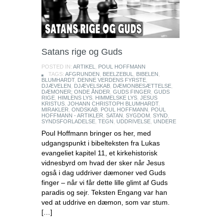
Satans rige og Guds
POSTED IN:
ARTIKEL
,
POUL HOFFMANN
TAGS:
AFGRUNDEN
,
BEELZEBUL
,
BIBELEN
,
BLUMHARDT
,
DENNE VERDENS FYRSTE
,
DJÆVELEN
,
DJÆVELSKAB
,
DÆMONBESÆTTELSE
,
DÆMONER; ONDE ÅNDER
,
GUDS FINGER
,
GUDS
RIGE
,
HIMLENS LYS
,
HIMMELSKE LYS
,
JESUS
KRISTUS
,
JOHANN CHRISTOPH BLUMHARDT
,
MIRAKLER
,
ONDSKAB
,
POUL HOFFMANN
,
POUL
HOFFMANN - ARTIKLER
,
SATAN
,
SYGDOM
,
SYND
,
SYNDSFORLADELSE
,
TEGN
,
UDDRIVELSE
,
UNDERE
Poul Hoffmann bringer os her, med
udgangspunkt i bibelteksten fra Lukas
evangeliet kapitel 11, et kirkehistorisk
vidnesbyrd om hvad der sker når Jesus
også i dag uddriver dæmoner ved Guds
finger – når vi får dette lille glimt af Guds
paradis og sejr. Teksten Engang var han
ved at uddrive en dæmon, som var stum.
[…]