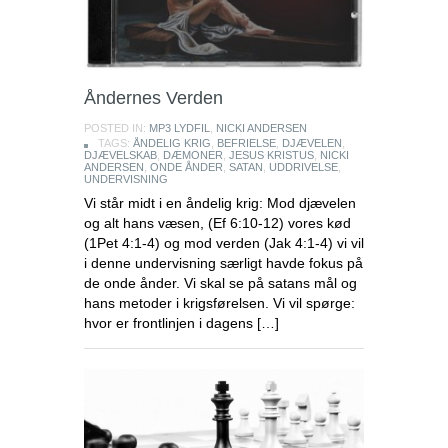
Åndernes Verden
POSTED IN:
MP3 LYDFIL
,
NICKI ANDERSEN
TAGS:
ÅNDELIG KRIG
,
BEFRIELSE
,
DJÆVELEN
,
DJÆVELSKAB
,
DÆMONER
,
JESUS KRISTUS
,
NICKI
ANDERSEN
,
ONDE ÅNDER
,
SATAN
,
UDDRIVELSE
,
UNDERVISNING
Vi står midt i en åndelig krig: Mod djævelen
og alt hans væsen, (Ef 6:10-12) vores kød
(1Pet 4:1-4) og mod verden (Jak 4:1-4) vi vil
i denne undervisning særligt havde fokus på
de onde ånder. Vi skal se på satans mål og
hans metoder i krigsførelsen. Vi vil spørge:
hvor er frontlinjen i dagens […]