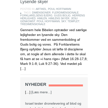
Lysende skyer
POSTED IN:
ARTIKEL
,
POUL HOFFMANN
TAGS:
DIMENSIONER
,
FLERDIMENSIONALE
,
FORKLARELSENS BJERG
,
GUDS BOLIG
,
HERRENS
HERLIGHED
,
HIMLEN
,
HIMLENS SKYER
,
JESU
GENKOMST
,
POUL HOFFMANN
,
SKY
,
TEMPLET
,
TREDIMENSIONALE
Gennem hele Bibelen optræder ved særlige
lejligheder en lysende sky. Den
fremkommer ved en sammenkobling af
Guds bolig og vores. På Forklarelsens
Bjerg opfylder Jesus sit løfte til disciplene
om, at nogle af dem allerede i dette liv skal
få ham at se »i hans rige« (Matt 16:28-17,8;
Mark 9:1-8; Luk 9:27-36). Ved mødet på
[…]
NYHEDER
Israel tester dronelevering af blod og
andre kritiske medicinske forsyninger
I krigs- og katastrofetider