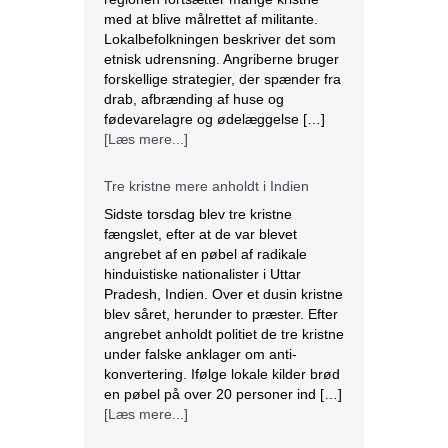
etnisk udrensning. Angriberne bruger
forskellige strategier, der spænder fra
drab, afbrænding af huse og
fødevarelagre og ødelæggelse […]
[Læs mere...]
Tre kristne mere anholdt i Indien
Sidste torsdag blev tre kristne
fængslet, efter at de var blevet
angrebet af en pøbel af radikale
hinduistiske nationalister i Uttar
Pradesh, Indien. Over et dusin kristne
blev såret, herunder to præster. Efter
angrebet anholdt politiet de tre kristne
under falske anklager om anti-
konvertering. Ifølge lokale kilder brød
en pøbel på over 20 personer ind […]
[Læs mere...]
Saudi-Arabien omfavnede koptisk jul.
Biskop Marcos fra Egyptens Koptisk-