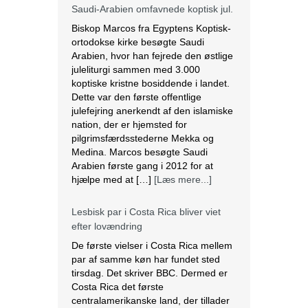
ortodokse kirke besøgte Saudi
Arabien, hvor han fejrede den østlige
juleliturgi sammen med 3.000
koptiske kristne bosiddende i landet.
Dette var den første offentlige
julefejring anerkendt af den islamiske
nation, der er hjemsted for
pilgrimsfærdsstederne Mekka og
Medina. Marcos besøgte Saudi
Arabien første gang i 2012 for at
hjælpe med at […]
[Læs mere...]
Lesbisk par i Costa Rica bliver viet
efter lovændring
De første vielser i Costa Rica mellem
par af samme køn har fundet sted
tirsdag. Det skriver BBC. Dermed er
Costa Rica det første
centralamerikanske land, der tillader
homoseksuelle par at gifte sig. Det
lesbiske par Alexandra Quiros og