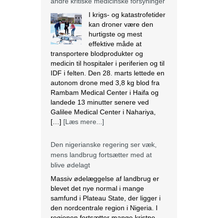
kan droner være den
hurtigste og mest
effektive måde at
transportere blodprodukter og
medicin til hospitaler i periferien og til
IDF i felten. Den 28. marts lettede en
autonom drone med 3,8 kg blod fra
Rambam Medical Center i Haifa og
landede 13 minutter senere ved
Galilee Medical Center i Nahariya,
[…]
[Læs mere...]
Den nigerianske regering ser væk,
mens landbrug fortsætter med at
blive ødelagt
Massiv ødelæggelse af landbrug er
blevet det nye normal i mange
samfund i Plateau State, der ligger i
den nordcentrale region i Nigeria. I
regionen fortsætter mange kristne
med at blive målrettet af militante.
Lokalbefolkningen beskriver det som