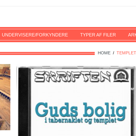
UNDERVISERE/FORKYNDERE
TYPER AF FILER
AR
HOME
/
TEMPLE