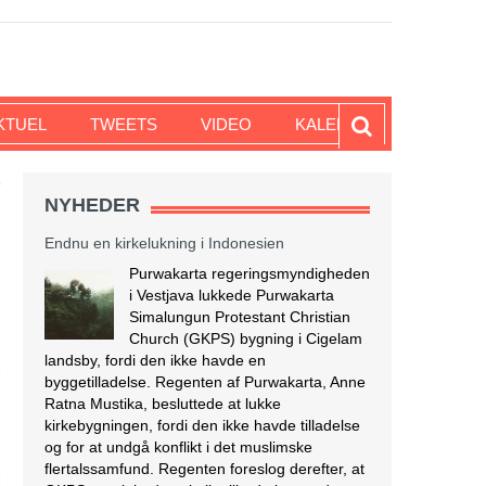
Endnu en kirkelukning i Indonesien
Purwakarta regeringsmyndigheden
i Vestjava lukkede Purwakarta
KTUEL
TWEETS
VIDEO
KALENDER
Simalungun Protestant Christian
Church (GKPS) bygning i Cigelam
landsby, fordi den ikke havde en
T
byggetilladelse. Regenten af Purwakarta, Anne
NYHEDER
Ratna Mustika, besluttede at lukke
kirkebygningen, fordi den ikke havde tilladelse
og for at undgå konflikt i det muslimske
flertalssamfund. Regenten foreslog derefter, at
GKPS-menigheden skulle tilbede i en anden
[…]
[Læs mere...]
Israel tester dronelevering af blod og andre
kritiske medicinske forsyninger
I krigs- og katastrofetider kan
droner være den hurtigste og mest
effektive måde at transportere