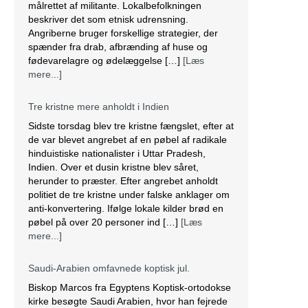
Sidste torsdag blev tre kristne fængslet, efter at
de var blevet angrebet af en pøbel af radikale
hinduistiske nationalister i Uttar Pradesh,
Indien. Over et dusin kristne blev såret,
herunder to præster. Efter angrebet anholdt
politiet de tre kristne under falske anklager om
anti-konvertering. Ifølge lokale kilder brød en
pøbel på over 20 personer ind […]
[Læs
mere...]
Saudi-Arabien omfavnede koptisk jul.
Biskop Marcos fra Egyptens Koptisk-ortodokse
kirke besøgte Saudi Arabien, hvor han fejrede
den østlige juleliturgi sammen med 3.000
koptiske kristne bosiddende i landet. Dette var
den første offentlige julefejring anerkendt af
den islamiske nation, der er hjemsted for
pilgrimsfærdsstederne Mekka og Medina.
Marcos besøgte Saudi Arabien første gang i
2012 for at hjælpe med at […]
[Læs mere...]