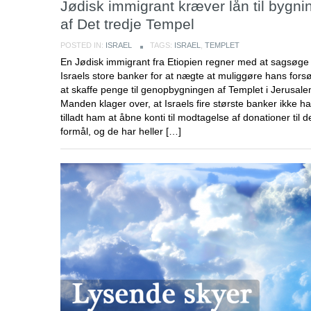
Jødisk immigrant kræver lån til bygni
af Det tredje Tempel
POSTED IN:
ISRAEL
TAGS:
ISRAEL
,
TEMPLET
En Jødisk immigrant fra Etiopien regner med at sagsøge
Israels store banker for at nægte at muliggøre hans fors
at skaffe penge til genopbygningen af Templet i Jerusale
Manden klager over, at Israels fire største banker ikke ha
tilladt ham at åbne konti til modtagelse af donationer til d
formål, og de har heller […]