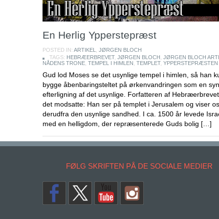
En Herlig Ypperstepræst
POSTED IN:
ARTIKEL
,
JØRGEN BLOCH
TAGS:
HEBRÆERBREVET
,
JØRGEN BLOCH
,
JØRGEN BLOCH ART
NÅDENS TRONE
,
TEMPEL I HIMLEN
,
TEMPLET
,
YPPERSTEPRÆSTEN
Gud lod Moses se det usynlige tempel i himlen, så han 
bygge åbenbaringsteltet på ørkenvandringen som en syn
efterligning af det usynlige. Forfatteren af Hebræerbreve
det modsatte: Han ser på templet i Jerusalem og viser o
derudfra den usynlige sandhed. I ca. 1500 år levede Isra
med en helligdom, der repræsenterede Guds bolig […]
FØLG SKRIFTEN PÅ DE SOCIALE MEDIER