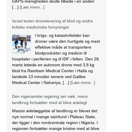
blodprodukter og medicin til
hospitaler i periferien og til IDF i felten. Den 28.
marts lettede en autonom drone med 3,8 kg
blod fra Rambam Medical Center i Haifa og
landede 13 minutter senere ved Galilee
Medical Center i Nahariya, […]
[Læs mere...]
Den nigerianske regering ser væk, mens
landbrug fortsætter med at blive ødelagt
Massiv ødelæggelse af landbrug er blevet det
nye normal i mange samfund i Plateau State,
der ligger i den nordcentrale region i Nigeria. I
regionen fortsætter mange kristne med at blive
målrettet af militante. Lokalbefolkningen
beskriver det som etnisk udrensning.
Angriberne bruger forskellige strategier, der
spænder fra drab, afbrænding af huse og
fødevarelagre og ødelæggelse […]
[Læs
mere...]
Tre kristne mere anholdt i Indien