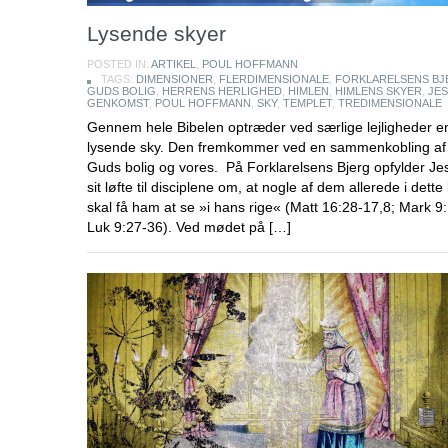
Lysende skyer
POSTED IN:
ARTIKEL
,
POUL HOFFMANN
TAGS:
DIMENSIONER
,
FLERDIMENSIONALE
,
FORKLARELSENS BJ
GUDS BOLIG
,
HERRENS HERLIGHED
,
HIMLEN
,
HIMLENS SKYER
,
JE
GENKOMST
,
POUL HOFFMANN
,
SKY
,
TEMPLET
,
TREDIMENSIONALE
Gennem hele Bibelen optræder ved særlige lejligheder e
lysende sky. Den fremkommer ved en sammenkobling af
Guds bolig og vores. På Forklarelsens Bjerg opfylder Je
sit løfte til disciplene om, at nogle af dem allerede i dette 
skal få ham at se »i hans rige« (Matt 16:28-17,8; Mark 9:
Luk 9:27-36). Ved mødet på […]