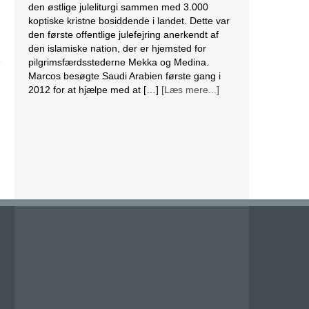
Lesbisk par i Costa Rica bliver viet efter
lovændring
De første vielser i Costa Rica mellem par af
samme køn har fundet sted tirsdag. Det skriver
BBC. Dermed er Costa Rica det første
centralamerikanske land, der tillader
homoseksuelle par at gifte sig. Det lesbiske par
Alexandra Quiros og Dunia Araya blev de
første til at sige “ja” til hinanden. Brylluppet blev
vist på nationalt […]
[Læs mere...]
Abbas erklærer alle aftaler med Israel og USA
for færdige
Mahmoud Abbas erklærer alle aftaler og
forståelser med Israel og USA for at være
afsluttet. Det siger den palæstinensiske
præsident tirsdag ifølge det palæstinensiske
nyhedsbureau Wafa. – Palæstinas
Befrielsesorganisation (PLO) og staten
Palæstina er fra i dag fritaget for alle aftaler og
forståelser med den amerikanske og den