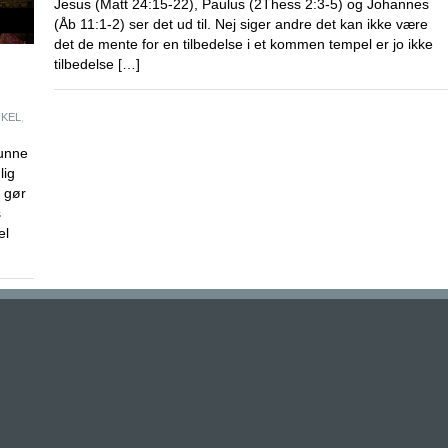
Jesus (Matt 24:15-22), Paulus (2Thess 2:3-5) og Johannes
(Åb 11:1-2) ser det ud til. Nej siger andre det kan ikke være
det de mente for en tilbedelse i et kommen tempel er jo ikke
tilbedelse […]
IKEL
,
kunne
lig
t gør
s
el