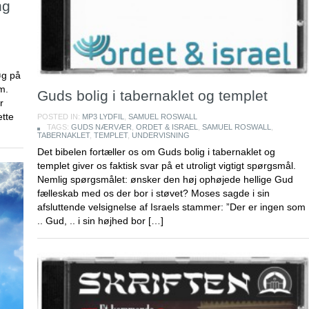
ng
øg på
m.
Guds bolig i tabernaklet og templet
r
ette
POSTED IN:
MP3 LYDFIL
,
SAMUEL ROSWALL
TAGS:
GUDS NÆRVÆR
,
ORDET & ISRAEL
,
SAMUEL ROSWALL
,
TABERNAKLET
,
TEMPLET
,
UNDERVISNING
Det bibelen fortæller os om Guds bolig i tabernaklet og
templet giver os faktisk svar på et utroligt vigtigt spørgsmål.
Nemlig spørgsmålet: ønsker den høj ophøjede hellige Gud
fælleskab med os der bor i støvet? Moses sagde i sin
afsluttende velsignelse af Israels stammer: ”Der er ingen som
.. Gud, .. i sin højhed bor […]