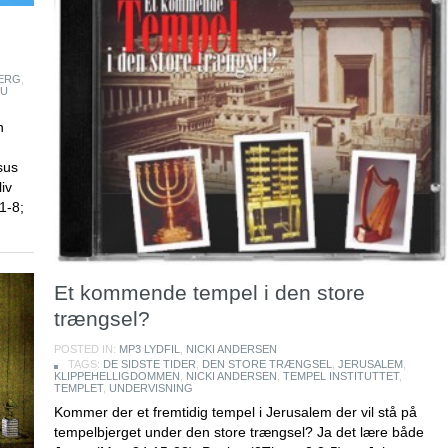
ERG
,
SU
n
sus
liv
1-8;
Et kommende tempel i den store
trængsel?
POSTED IN:
MP3 LYDFIL
,
NICKI ANDERSEN
TAGS:
DE SIDSTE TIDER
,
DEN STORE TRÆNGSEL
,
JERUSALEM
,
KLIPPEHELLIGDOMMEN
,
NICKI ANDERSEN
,
TEMPEL INSTITUTTET
,
TEMPLET
,
UNDERVISNING
Kommer der et fremtidig tempel i Jerusalem der vil stå på
tempelbjerget under den store trængsel? Ja det lære både