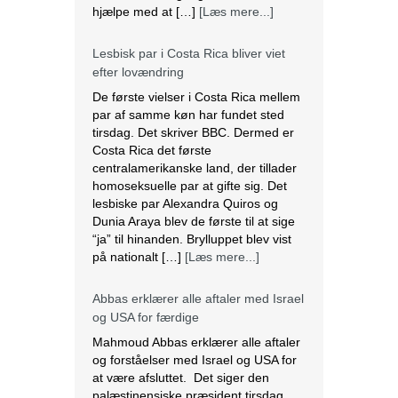
hjælpe med at […]
[Læs mere...]
Lesbisk par i Costa Rica bliver viet
efter lovændring
De første vielser i Costa Rica mellem
par af samme køn har fundet sted
tirsdag. Det skriver BBC. Dermed er
Costa Rica det første
centralamerikanske land, der tillader
homoseksuelle par at gifte sig. Det
lesbiske par Alexandra Quiros og
Dunia Araya blev de første til at sige
“ja” til hinanden. Brylluppet blev vist
på nationalt […]
[Læs mere...]
Abbas erklærer alle aftaler med Israel
og USA for færdige
Mahmoud Abbas erklærer alle aftaler
og forståelser med Israel og USA for
at være afsluttet. Det siger den
palæstinensiske præsident tirsdag