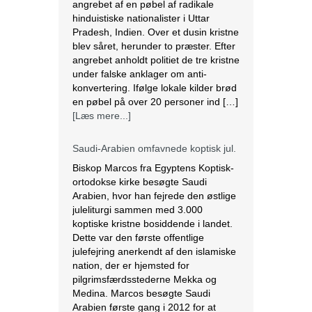
angrebet af en pøbel af radikale
hinduistiske nationalister i Uttar
Pradesh, Indien. Over et dusin kristne
blev såret, herunder to præster. Efter
angrebet anholdt politiet de tre kristne
under falske anklager om anti-
konvertering. Ifølge lokale kilder brød
en pøbel på over 20 personer ind […]
[Læs mere...]
Saudi-Arabien omfavnede koptisk jul.
Biskop Marcos fra Egyptens Koptisk-
ortodokse kirke besøgte Saudi
Arabien, hvor han fejrede den østlige
juleliturgi sammen med 3.000
koptiske kristne bosiddende i landet.
Dette var den første offentlige
julefejring anerkendt af den islamiske
nation, der er hjemsted for
pilgrimsfærdsstederne Mekka og
Medina. Marcos besøgte Saudi
Arabien første gang i 2012 for at