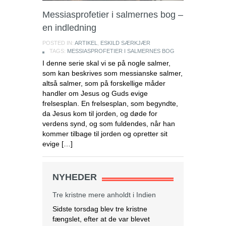
Messiasprofetier i salmernes bog –
en indledning
POSTED IN:
ARTIKEL
,
ESKILD SÆRKJÆR
TAGS:
MESSIASPROFETIER I SALMERNES BOG
I denne serie skal vi se på nogle salmer,
som kan beskrives som messianske salmer,
altså salmer, som på forskellige måder
handler om Jesus og Guds evige
frelsesplan. En frelsesplan, som begyndte,
da Jesus kom til jorden, og døde for
verdens synd, og som fuldendes, når han
kommer tilbage til jorden og opretter sit
evige […]
NYHEDER
Tre kristne mere anholdt i Indien
Sidste torsdag blev tre kristne
fængslet, efter at de var blevet