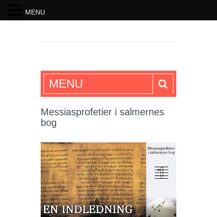
MENU
SKRIFTEN
MENU
Messiasprofetier i salmernes
bog