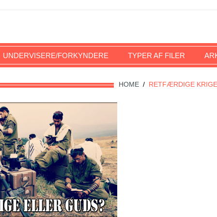
UNDERVISERE/FORKYNDERE
TYPER AF FILER
AR
HOME
/
RETFÆRDIGE KRIG