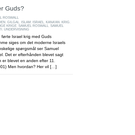
ler Guds?
L ROSWALL
DEN
,
GILGAL
,
ISLAM
,
ISRAEL
,
KANA'AN
,
KRIG
,
GE KRIGE
,
SAMUEL ROSWALL
,
SAMUEL
I
,
UNDERVISNING
førte Israel krig med Guds
amme siges om det moderne Israels
vanskelige spørgsmål ser Samuel
el. Det er efterhånden blevet sagt
n er blevet en anden efter 11.
001) Men hvordan? Her vil […]