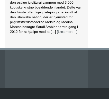
den østlige juleliturgi sammen med 3.000
koptiske kristne bosiddende i landet. Dette var
den første offentlige julefejring anerkendt af
den islamiske nation, der er hjemsted for
pilgrimsfærdsstederne Mekka og Medina.
Marcos besøgte Saudi Arabien første gang i
2012 for at hjælpe med at […]
[Læs mere...]
Lesbisk par i Costa Rica bliver viet efter
lovændring
De første vielser i Costa Rica mellem par af
samme køn har fundet sted tirsdag. Det skriver
BBC. Dermed er Costa Rica det første
centralamerikanske land, der tillader
homoseksuelle par at gifte sig. Det lesbiske par
Alexandra Quiros og Dunia Araya blev de
første til at sige “ja” til hinanden. Brylluppet blev
vist på nationalt […]
[Læs mere...]
Abbas erklærer alle aftaler med Israel og USA
for færdige