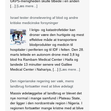
GKPS-menigheden skulle tilbede i en anden
[…]
[Læs mere...]
Israel tester dronelevering af blod og andre
kritiske medicinske forsyninger
I krigs- og katastrofetider kan
droner være den hurtigste og mest
effektive måde at transportere
blodprodukter og medicin til
hospitaler i periferien og til IDF i felten. Den 28.
marts lettede en autonom drone med 3,8 kg
blod fra Rambam Medical Center i Haifa og
landede 13 minutter senere ved Galilee
Medical Center i Nahariya, […]
[Læs mere...]
Den nigerianske regering ser væk, mens
landbrug fortsætter med at blive ødelagt
Massiv ødelæggelse af landbrug er blevet det
nye normal i mange samfund i Plateau State,
der ligger i den nordcentrale region i Nigeria. I
regionen fortsætter mange kristne med at blive