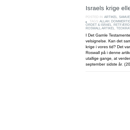
Israels krige el
POSTED IN:
ARTIKEL
,
SAMUE
TAGS:
ALLAH
,
DOMMERTI
ORDET & ISRAEL
,
RETFÆRDI
ROSWALL ARTIKEL
,
TEOKRAT
I Det Gamle Testamente 
velsignelse. Kan det s
krige i vores tid? Det 
Roswall på i denne artik
utallige gange, at verde
september sidste år. (2