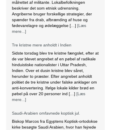
målrettet af militante. Lokalbefolkningen
beskriver det som etnisk udrensning.
Angriberne bruger forskellige strategier, der
spænder fra drab, afbrænding af huse og
fødevarelagre og ødelæggelse […]
[Læs
mere...]
Tre kristne mere anholdt i Indien
Sidste torsdag blev tre kristne fængslet, efter at
de var blevet angrebet af en pøbel af radikale
hinduistiske nationalister i Uttar Pradesh,
Indien. Over et dusin kristne blev såret,
herunder to præster. Efter angrebet anholdt
politiet de tre kristne under falske anklager om
anti-konvertering. Ifølge lokale kilder brød en
pøbel på over 20 personer ind […]
[Læs
mere...]
Saudi-Arabien omfavnede koptisk jul.
Biskop Marcos fra Egyptens Koptisk-ortodokse
kirke besøgte Saudi Arabien, hvor han fejrede