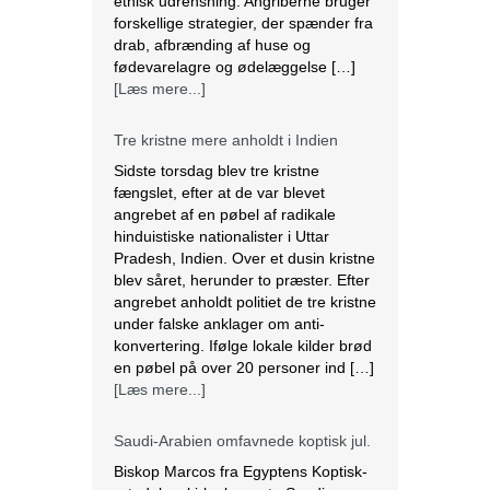
etnisk udrensning. Angriberne bruger
forskellige strategier, der spænder fra
drab, afbrænding af huse og
fødevarelagre og ødelæggelse […]
[Læs mere...]
Tre kristne mere anholdt i Indien
Sidste torsdag blev tre kristne
fængslet, efter at de var blevet
angrebet af en pøbel af radikale
hinduistiske nationalister i Uttar
Pradesh, Indien. Over et dusin kristne
blev såret, herunder to præster. Efter
angrebet anholdt politiet de tre kristne
under falske anklager om anti-
konvertering. Ifølge lokale kilder brød
en pøbel på over 20 personer ind […]
[Læs mere...]
Saudi-Arabien omfavnede koptisk jul.
Biskop Marcos fra Egyptens Koptisk-