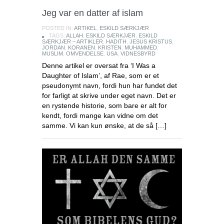
Jeg var en datter af islam
POSTED IN:
ARTIKEL
,
ESKILD SÆRKJÆR
TAGS:
ALLAH
,
ESKILD SÆRKJÆR
,
ESKILD
SÆRKJÆR – ARTIKLER
,
HADITH
,
JESUS KRISTUS
,
JORDAN
,
KORANEN
,
KRISTEN
,
MUHAMMED
,
MUSLIM
,
OMVENDELSE
,
USA
,
VIDNESBYRD
Denne artikel er oversat fra ‘I Was a
Daughter of Islam’, af Rae, som er et
pseudonymt navn, fordi hun har fundet det
for farligt at skrive under eget navn. Det er
en rystende historie, som bare er alt for
kendt, fordi mange kan vidne om det
samme. Vi kan kun ønske, at de så […]