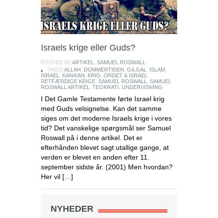
Israels krige eller Guds?
POSTED IN:
ARTIKEL
,
SAMUEL ROSWALL
TAGS:
ALLAH
,
DOMMERTIDEN
,
GILGAL
,
ISLAM
,
ISRAEL
,
KANA'AN
,
KRIG
,
ORDET & ISRAEL
,
RETFÆRDIGE KRIGE
,
SAMUEL ROSWALL
,
SAMUEL
ROSWALL ARTIKEL
,
TEOKRATI
,
UNDERVISNING
I Det Gamle Testamente førte Israel krig
med Guds velsignelse. Kan det samme
siges om det moderne Israels krige i vores
tid? Det vanskelige spørgsmål ser Samuel
Roswall på i denne artikel. Det er
efterhånden blevet sagt utallige gange, at
verden er blevet en anden efter 11.
september sidste år. (2001) Men hvordan?
Her vil […]
NYHEDER