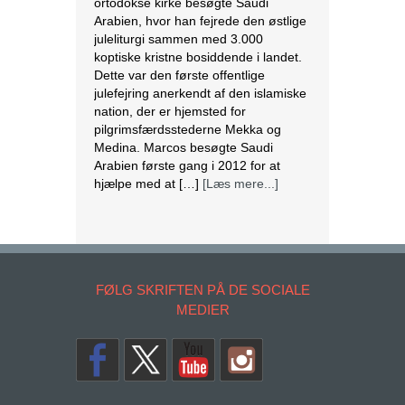
ortodokse kirke besøgte Saudi
Arabien, hvor han fejrede den østlige
juleliturgi sammen med 3.000
koptiske kristne bosiddende i landet.
Dette var den første offentlige
julefejring anerkendt af den islamiske
nation, der er hjemsted for
pilgrimsfærdsstederne Mekka og
Medina. Marcos besøgte Saudi
Arabien første gang i 2012 for at
hjælpe med at […]
[Læs mere...]
Lesbisk par i Costa Rica bliver viet
efter lovændring
De første vielser i Costa Rica mellem
par af samme køn har fundet sted
FØLG SKRIFTEN PÅ DE SOCIALE
tirsdag. Det skriver BBC. Dermed er
MEDIER
Costa Rica det første
centralamerikanske land, der tillader
homoseksuelle par at gifte sig. Det
lesbiske par Alexandra Quiros og
Dunia Araya blev de første til at sige