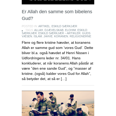
Er Allah den samme som bibelens
Gud?
POSTED IN:
ARTIKEL
,
ESKILD SÆRKJÆR
TAGS:
ALLAH
,
DJÆVELSKAB
,
ELOHIM
,
ESKILD
SÆRKJÆR
,
ESKILD SÆRKJÆR – ARTIKLER
,
GUDS
VÆSEN
,
ISLAM
,
JAHVE
,
KORANEN
,
RELIGIONERNE
Flere og flere kristne hævder, at koranens
Allah er samme gud som ’vores Gud’. Dette
bliver bl.a. også hævdet af Henri Nissen i
Udfordringens leder nr. 34/01. Hans
konkluderer, at når koranens Allah påstår at
være ”den ene sande Gud”, og ”masser af
kristne..(også) kalder vores Gud for Allah”,
så betyder det, at så er […]