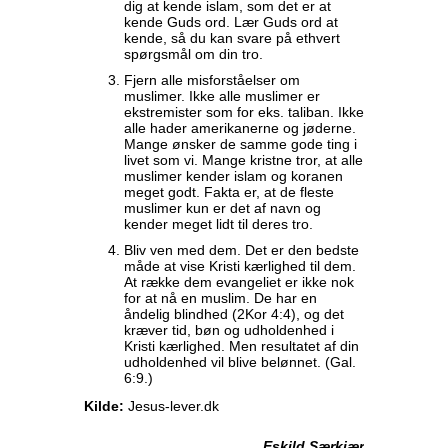
dig at kende islam, som det er at
kende Guds ord. Lær Guds ord at
kende, så du kan svare på ethvert
spørgsmål om din tro.
Fjern alle misforståelser om
muslimer. Ikke alle muslimer er
ekstremister som for eks. taliban. Ikke
alle hader amerikanerne og jøderne.
Mange ønsker de samme gode ting i
livet som vi. Mange kristne tror, at alle
muslimer kender islam og koranen
meget godt. Fakta er, at de fleste
muslimer kun er det af navn og
kender meget lidt til deres tro.
Bliv ven med dem. Det er den bedste
måde at vise Kristi kærlighed til dem.
At række dem evangeliet er ikke nok
for at nå en muslim. De har en
åndelig blindhed (2Kor 4:4), og det
kræver tid, bøn og udholdenhed i
Kristi kærlighed. Men resultatet af din
udholdenhed vil blive belønnet. (Gal.
6:9.)
Kilde:
Jesus-lever.dk
Eskild Særkjær