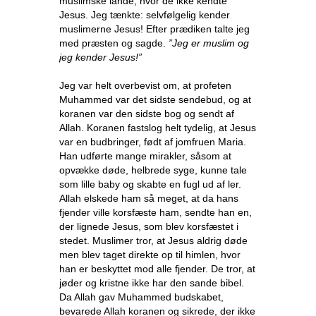
muslimske lande, hvor de ikke kendte
Jesus. Jeg tænkte: selvfølgelig kender
muslimerne Jesus! Efter prædiken talte jeg
med præsten og sagde.
”Jeg er muslim og
jeg kender Jesus!”
Jeg var helt overbevist om, at profeten
Muhammed var det sidste sendebud, og at
koranen var den sidste bog og sendt af
Allah. Koranen fastslog helt tydelig, at Jesus
var en budbringer, født af jomfruen Maria.
Han udførte mange mirakler, såsom at
opvække døde, helbrede syge, kunne tale
som lille baby og skabte en fugl ud af ler.
Allah elskede ham så meget, at da hans
fjender ville korsfæste ham, sendte han en,
der lignede Jesus, som blev korsfæstet i
stedet. Muslimer tror, at Jesus aldrig døde
men blev taget direkte op til himlen, hvor
han er beskyttet mod alle fjender. De tror, at
jøder og kristne ikke har den sande bibel.
Da Allah gav Muhammed budskabet,
bevarede Allah koranen og sikrede, der ikke