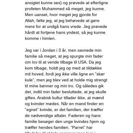
ansigtet kunne ses) og prøvede at efterligne
profeten Muhammed så meget, jeg kunne.
Men uanset, hvor meget jeg gjorde for
Allah, følte jeg, at jeg behøvede at gøre
mere for at undgå hans vrede. Jeg prøvede
hårdt at fortjene hans yndest, så jeg kunne
komme i himlen.
Jeg var i Jordan i 3 år, men savnede min
familie så meget, at jeg spurgte min fader
om lov til at vende tilbage til USA. Da jeg
kom tilbage, holdt jeg op med at tildække
mit hoved, fordi jeg ikke ville ligne en ”skør
kule”, men jeg blev ved at holde mig strengt
til mine bønner og min tro. Og således gik
det, indtil min fader besluttede, at jeg skulle
giftes. Arabisk kultur tillader ikke, at mænd
og kvinder mødes. Når en mand finder en
”egnet” kvinde, er det familien, der træffer
de nødvendige aftaler. Faderen og hans
familie besøger den unge kvindes hjem og
træffer hendes familien. “Parret” har