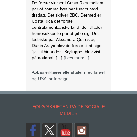
De første vielser i Costa Rica mellem
par af samme køn har fundet sted
tirsdag. Det skriver BBC. Dermed er
Costa Rica det første
centralamerikanske land, der tillader
homoseksuelle par at gifte sig. Det
lesbiske par Alexandra Quiros og
Dunia Araya blev de første til at sige
“ja” til hinanden. Brylluppet blev vist
på nationalt […]
[Læs mere...]
Abbas erklærer alle aftaler med Israel
og USA for færdige
Mahmoud Abbas erklærer alle aftaler
og forståelser med Israel og USA for
FØLG SKRIFTEN PÅ DE SOCIALE
at være afsluttet. Det siger den
MEDIER
palæstinensiske præsident tirsdag
ifølge det palæstinensiske
nyhedsbureau Wafa. – Palæstinas
Befrielsesorganisation (PLO) og
staten Palæstina er fra i dag fritaget
for alle aftaler og forståelser med den