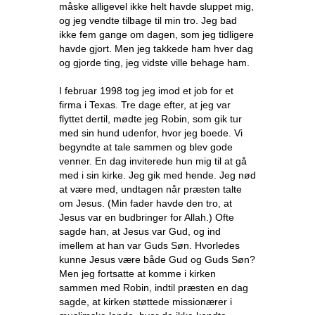
måske alligevel ikke helt havde sluppet mig,
og jeg vendte tilbage til min tro. Jeg bad
ikke fem gange om dagen, som jeg tidligere
havde gjort. Men jeg takkede ham hver dag
og gjorde ting, jeg vidste ville behage ham.
I februar 1998 tog jeg imod et job for et
firma i Texas. Tre dage efter, at jeg var
flyttet dertil, mødte jeg Robin, som gik tur
med sin hund udenfor, hvor jeg boede. Vi
begyndte at tale sammen og blev gode
venner. En dag inviterede hun mig til at gå
med i sin kirke. Jeg gik med hende. Jeg nød
at være med, undtagen når præsten talte
om Jesus. (Min fader havde den tro, at
Jesus var en budbringer for Allah.) Ofte
sagde han, at Jesus var Gud, og ind
imellem at han var Guds Søn. Hvorledes
kunne Jesus være både Gud og Guds Søn?
Men jeg fortsatte at komme i kirken
sammen med Robin, indtil præsten en dag
sagde, at kirken støttede missionærer i