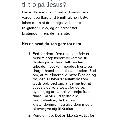
til tro på Jesus?
Der er flere end en 1 milliard muslimer i
verden, og flere end 5 mill. alene i USA.
Islam er en af de hurtigst voksende
religioner i USA, og er, næst efter
kristendommen, den største.
Her er, hvad du kan gøre for dem:
Bed for dem. Den eneste måde en
muslim nogensinde vil komme til
Kristus på, er hvis Helligånden
arbejder i vedkommendes hjerte og
drager ham/hende til sandheden. Bed
om, at muslimerne vil læse Bibelen og
tro, den er bevaret autentisk som
Guds ord. Bed om, at de må tro, at
Jesus blev korsfæstet for deres
synder, og at han blev oprejst fra de
døde. Da vil Gud fjerne alle
misforståelser, de har om
kristendommen, og give dem mod til
at overgive sig til Kristus.
Kend din tro. Det er ikke så vigtigt for