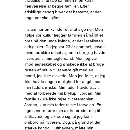
tilladelse til at tale sammen men kun i
nærværelse af begge familier. Efter
adskillige besøg bliver det bestemt, at det
unge par skal giftes.
I islam har en kvinde ret til at sige nej. Men
ifølge vor kultur lægger familien så hårdt et
pres på den unge kvinde, at det i realiteten
aldrig sker. Da jeg var 23 år gammel, havde
mine forældre udset sig en fætter, jeg havde
i Jordan, til min ægtemand. Men jeg var
imod ægteskabet og ønskede ikke at bruge
resten af mit liv til at være gift med en
mand, jeg ikke elskede. Men jeg følte, at jeg
ikke havde nogen mulighed for at gå imod
min faders ønske. Min fader havde travlt
med at forberede mit bryllup i Jordan. Min
familie skulle ikke rejse til ceremonien i
Jordan, kun min fader rejste i forvejen. En
uge senere førte min ældre broder mig til
lufthavnen og sikrede sig, at jeg kom
ombord på flyveren. Dog, på grund af den
stærke kontrol i lufthavnen, måtte min