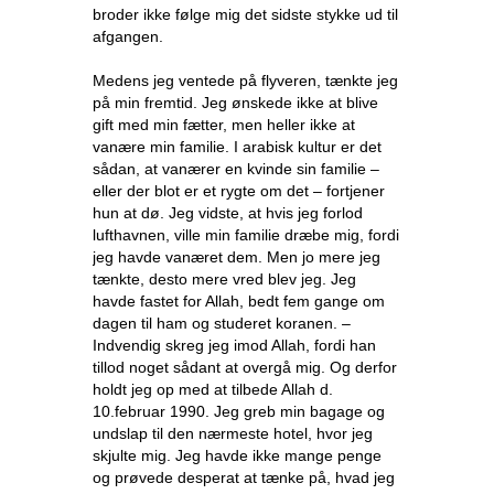
broder ikke følge mig det sidste stykke ud til
afgangen.
Medens jeg ventede på flyveren, tænkte jeg
på min fremtid. Jeg ønskede ikke at blive
gift med min fætter, men heller ikke at
vanære min familie. I arabisk kultur er det
sådan, at vanærer en kvinde sin familie –
eller der blot er et rygte om det – fortjener
hun at dø. Jeg vidste, at hvis jeg forlod
lufthavnen, ville min familie dræbe mig, fordi
jeg havde vanæret dem. Men jo mere jeg
tænkte, desto mere vred blev jeg. Jeg
havde fastet for Allah, bedt fem gange om
dagen til ham og studeret koranen. –
Indvendig skreg jeg imod Allah, fordi han
tillod noget sådant at overgå mig. Og derfor
holdt jeg op med at tilbede Allah d.
10.februar 1990. Jeg greb min bagage og
undslap til den nærmeste hotel, hvor jeg
skjulte mig. Jeg havde ikke mange penge
og prøvede desperat at tænke på, hvad jeg