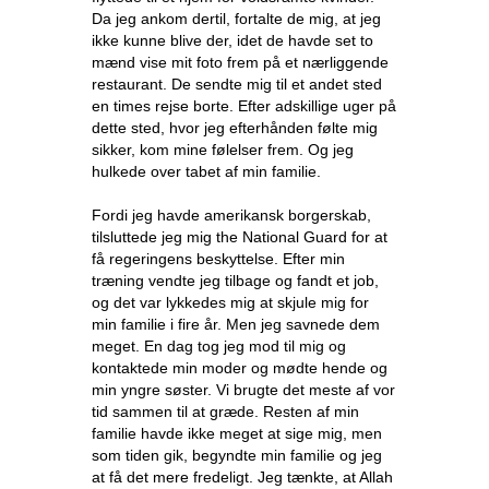
Da jeg ankom dertil, fortalte de mig, at jeg
ikke kunne blive der, idet de havde set to
mænd vise mit foto frem på et nærliggende
restaurant. De sendte mig til et andet sted
en times rejse borte. Efter adskillige uger på
dette sted, hvor jeg efterhånden følte mig
sikker, kom mine følelser frem. Og jeg
hulkede over tabet af min familie.
Fordi jeg havde amerikansk borgerskab,
tilsluttede jeg mig the National Guard for at
få regeringens beskyttelse. Efter min
træning vendte jeg tilbage og fandt et job,
og det var lykkedes mig at skjule mig for
min familie i fire år. Men jeg savnede dem
meget. En dag tog jeg mod til mig og
kontaktede min moder og mødte hende og
min yngre søster. Vi brugte det meste af vor
tid sammen til at græde. Resten af min
familie havde ikke meget at sige mig, men
som tiden gik, begyndte min familie og jeg
at få det mere fredeligt. Jeg tænkte, at Allah