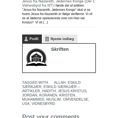
Jesus fra Nazareth, Jødernes Konge (Del 1:
Vidnesbyrd fra NT)
I første del af artiklen
”Jesus fra Nazareth, Jødernes Konge” skal vi se
hvem Jesus fra Nazareth er ifølge skrifterne. Vi vil
se at Jøderne spekulerede over om Han var
Kristus? Vi vil […]
Profil
Nyeste indlæg
Skriften
TAGGED WITH:
ALLAH
,
ESKILD
SÆRKJÆR
,
ESKILD SÆRKJÆR –
ARTIKLER
,
HADITH
,
JESUS KRISTUS
,
JORDAN
,
KORANEN
,
KRISTEN
,
MUHAMMED
,
MUSLIM
,
OMVENDELSE
,
USA
,
VIDNESBYRD
Post your comments