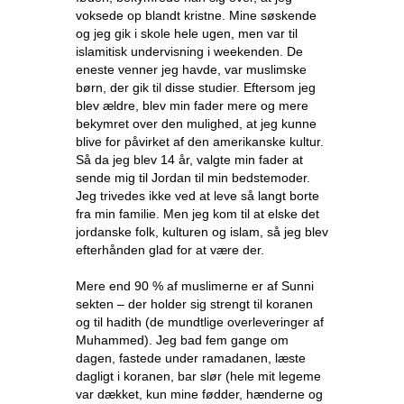
voksede op blandt kristne. Mine søskende
og jeg gik i skole hele ugen, men var til
islamitisk undervisning i weekenden. De
eneste venner jeg havde, var muslimske
børn, der gik til disse studier. Eftersom jeg
blev ældre, blev min fader mere og mere
bekymret over den mulighed, at jeg kunne
blive for påvirket af den amerikanske kultur.
Så da jeg blev 14 år, valgte min fader at
sende mig til Jordan til min bedstemoder.
Jeg trivedes ikke ved at leve så langt borte
fra min familie. Men jeg kom til at elske det
jordanske folk, kulturen og islam, så jeg blev
efterhånden glad for at være der.
Mere end 90 % af muslimerne er af Sunni
sekten – der holder sig strengt til koranen
og til hadith (de mundtlige overleveringer af
Muhammed). Jeg bad fem gange om
dagen, fastede under ramadanen, læste
dagligt i koranen, bar slør (hele mit legeme
var dækket, kun mine fødder, hænderne og