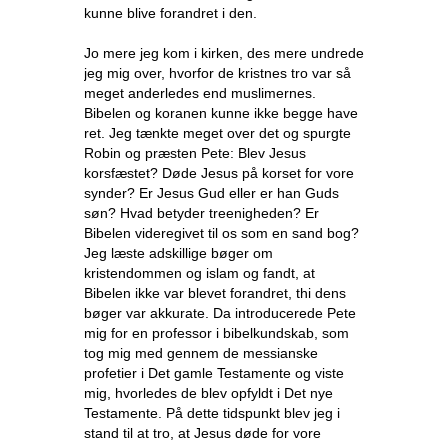
kunne blive forandret i den.
Jo mere jeg kom i kirken, des mere undrede
jeg mig over, hvorfor de kristnes tro var så
meget anderledes end muslimernes.
Bibelen og koranen kunne ikke begge have
ret. Jeg tænkte meget over det og spurgte
Robin og præsten Pete: Blev Jesus
korsfæstet? Døde Jesus på korset for vore
synder? Er Jesus Gud eller er han Guds
søn? Hvad betyder treenigheden? Er
Bibelen videregivet til os som en sand bog?
Jeg læste adskillige bøger om
kristendommen og islam og fandt, at
Bibelen ikke var blevet forandret, thi dens
bøger var akkurate. Da introducerede Pete
mig for en professor i bibelkundskab, som
tog mig med gennem de messianske
profetier i Det gamle Testamente og viste
mig, hvorledes de blev opfyldt i Det nye
Testamente. På dette tidspunkt blev jeg i
stand til at tro, at Jesus døde for vore