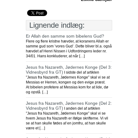
Lignende indlæg:
Er Allah den samme som bibelens Gud?
Flere og flere kristne hævder, at koranens Allah er
samme gud som ’vores Gud’. Dette bliver bl.a. også
hævdet af Henri Nissen i Udfordringens leder nr.
34/01. Hans konkluderer, at når […]
Jesus fra Nazareth, Jødernes Konge (Del 3:
Vidnesbyrd fra GT)
I sidste del af artiklen
”Jesus fra Nazareth, Jødernes Konge” skal vi se at
Messias er Herren, kongen og den evige præst.
At bibelen profetere at Messias kom for at lide, dø
og opstå. […]
Jesus fra Nazareth, Jødernes Konge (Del 2:
Vidnesbyrd fra GT)
I anden del af artiklen
”Jesus fra Nazareth, Jødernes Konge” skal vi se
hvem Jesus fra Nazareth er ifølge skrifterne. Vi vil
se at han skulle fødes af en jomfru, at han skulle
være et […]