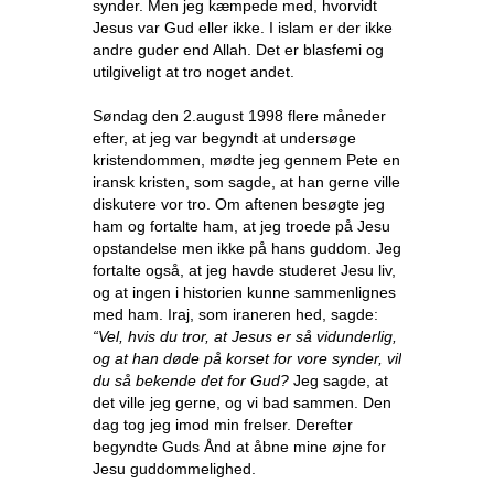
synder. Men jeg kæmpede med, hvorvidt
Jesus var Gud eller ikke. I islam er der ikke
andre guder end Allah. Det er blasfemi og
utilgiveligt at tro noget andet.
Søndag den 2.august 1998 flere måneder
efter, at jeg var begyndt at undersøge
kristendommen, mødte jeg gennem Pete en
iransk kristen, som sagde, at han gerne ville
diskutere vor tro. Om aftenen besøgte jeg
ham og fortalte ham, at jeg troede på Jesu
opstandelse men ikke på hans guddom. Jeg
fortalte også, at jeg havde studeret Jesu liv,
og at ingen i historien kunne sammenlignes
med ham. Iraj, som iraneren hed, sagde:
“Vel, hvis du tror, at Jesus er så vidunderlig,
og at han døde på korset for vore synder, vil
du så bekende det for Gud?
Jeg sagde, at
det ville jeg gerne, og vi bad sammen. Den
dag tog jeg imod min frelser. Derefter
begyndte Guds Ånd at åbne mine øjne for
Jesu guddommelighed.