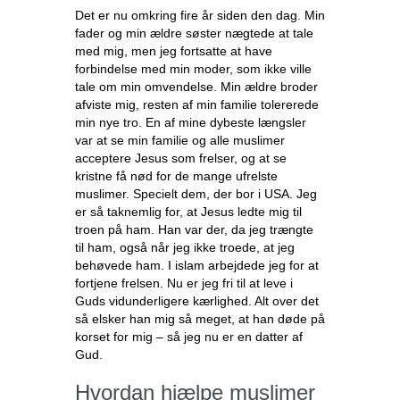
Det er nu omkring fire år siden den dag. Min
fader og min ældre søster nægtede at tale
med mig, men jeg fortsatte at have
forbindelse med min moder, som ikke ville
tale om min omvendelse. Min ældre broder
afviste mig, resten af min familie tolererede
min nye tro. En af mine dybeste længsler
var at se min familie og alle muslimer
acceptere Jesus som frelser, og at se
kristne få nød for de mange ufrelste
muslimer. Specielt dem, der bor i USA. Jeg
er så taknemlig for, at Jesus ledte mig til
troen på ham. Han var der, da jeg trængte
til ham, også når jeg ikke troede, at jeg
behøvede ham. I islam arbejdede jeg for at
fortjene frelsen. Nu er jeg fri til at leve i
Guds vidunderligere kærlighed. Alt over det
så elsker han mig så meget, at han døde på
korset for mig – så jeg nu er en datter af
Gud.
Hvordan hjælpe muslimer