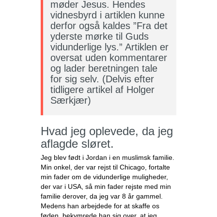
møder Jesus. Hendes
vidnesbyrd i artiklen kunne
derfor også kaldes ”Fra det
yderste mørke til Guds
vidunderlige lys.” Artiklen er
oversat uden kommentarer
og lader beretningen tale
for sig selv. (Delvis efter
tidligere artikel af Holger
Særkjær)
Hvad jeg oplevede, da jeg
aflagde sløret.
Jeg blev født i Jordan i en muslimsk familie.
Min onkel, der var rejst til Chicago, fortalte
min fader om de vidunderlige muligheder,
der var i USA, så min fader rejste med min
familie derover, da jeg var 8 år gammel.
Medens han arbejdede for at skaffe os
føden, bekymrede han sig over, at jeg