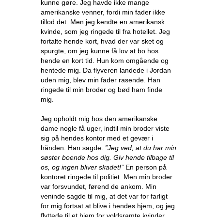
kunne gøre. Jeg havde ikke mange
amerikanske venner, fordi min fader ikke
tillod det. Men jeg kendte en amerikansk
kvinde, som jeg ringede til fra hotellet. Jeg
fortalte hende kort, hvad der var sket og
spurgte, om jeg kunne få lov at bo hos
hende en kort tid. Hun kom omgående og
hentede mig. Da flyveren landede i Jordan
uden mig, blev min fader rasende. Han
ringede til min broder og bød ham finde
mig.
Jeg opholdt mig hos den amerikanske
dame nogle få uger, indtil min broder viste
sig på hendes kontor med et gevær i
hånden. Han sagde:
”Jeg ved, at du har min
søster boende hos dig. Giv hende tilbage til
os, og ingen bliver skadet!”
En person på
kontoret ringede til politiet. Men min broder
var forsvundet, førend de ankom. Min
veninde sagde til mig, at det var for farligt
for mig fortsat at blive i hendes hjem, og jeg
flyttede til et hjem for voldsramte kvinder.