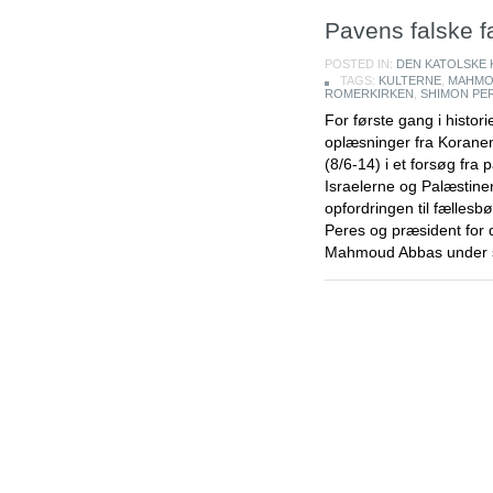
Pavens falske 
POSTED IN:
DEN KATOLSKE 
TAGS:
KULTERNE
,
MAHMO
ROMERKIRKEN
,
SHIMON PE
For første gang i histori
oplæsninger fra Koranen 
(8/6-14) i et forsøg fra 
Israelerne og Palæstine
opfordringen til fællesb
Peres og præsident for 
Mahmoud Abbas under s