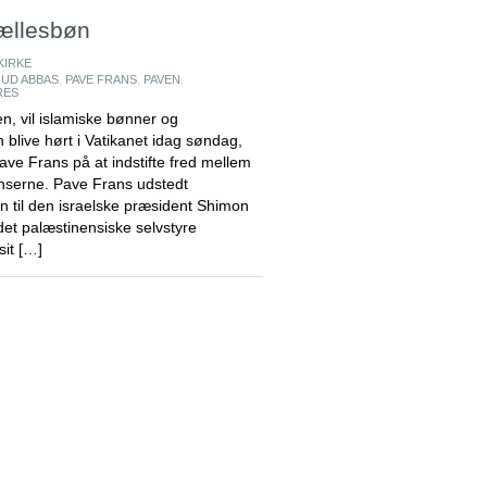
fællesbøn
KIRKE
UD ABBAS
,
PAVE FRANS
,
PAVEN
,
RES
en, vil islamiske bønner og
blive hørt i Vatikanet idag søndag,
pave Frans på at indstifte fred mellem
nserne. Pave Frans udstedt
øn til den israelske præsident Shimon
det palæstinensiske selvstyre
it […]