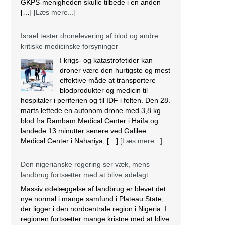
GKPS-menigheden skulle tilbede i en anden
[…]
[Læs mere...]
Israel tester dronelevering af blod og andre
kritiske medicinske forsyninger
I krigs- og katastrofetider kan
droner være den hurtigste og mest
effektive måde at transportere
blodprodukter og medicin til
hospitaler i periferien og til IDF i felten. Den 28.
marts lettede en autonom drone med 3,8 kg
blod fra Rambam Medical Center i Haifa og
landede 13 minutter senere ved Galilee
Medical Center i Nahariya, […]
[Læs mere...]
Den nigerianske regering ser væk, mens
landbrug fortsætter med at blive ødelagt
Massiv ødelæggelse af landbrug er blevet det
nye normal i mange samfund i Plateau State,
der ligger i den nordcentrale region i Nigeria. I
regionen fortsætter mange kristne med at blive