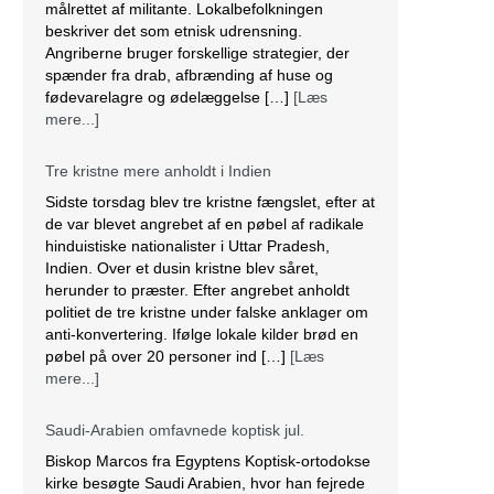
målrettet af militante. Lokalbefolkningen
beskriver det som etnisk udrensning.
Angriberne bruger forskellige strategier, der
spænder fra drab, afbrænding af huse og
fødevarelagre og ødelæggelse […]
[Læs
mere...]
Tre kristne mere anholdt i Indien
Sidste torsdag blev tre kristne fængslet, efter at
de var blevet angrebet af en pøbel af radikale
hinduistiske nationalister i Uttar Pradesh,
Indien. Over et dusin kristne blev såret,
herunder to præster. Efter angrebet anholdt
politiet de tre kristne under falske anklager om
anti-konvertering. Ifølge lokale kilder brød en
pøbel på over 20 personer ind […]
[Læs
mere...]
Saudi-Arabien omfavnede koptisk jul.
Biskop Marcos fra Egyptens Koptisk-ortodokse
kirke besøgte Saudi Arabien, hvor han fejrede