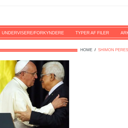
UNDERVISERE/FORKYNDERE
TYPER AF FILER
AR
HOME
/
SHIMON PERE