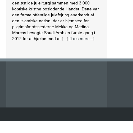
den østlige juleliturgi sammen med 3.000
koptiske kristne bosiddende i landet. Dette var
den første offentlige julefejring anerkendt af
den islamiske nation, der er hjemsted for
pilgrimsfærdsstederne Mekka og Medina.
Marcos besøgte Saudi Arabien første gang i
2012 for at hjælpe med at […]
[Læs mere...]
Lesbisk par i Costa Rica bliver viet efter
lovændring
De første vielser i Costa Rica mellem par af
samme køn har fundet sted tirsdag. Det skriver
BBC. Dermed er Costa Rica det første
centralamerikanske land, der tillader
homoseksuelle par at gifte sig. Det lesbiske par
Alexandra Quiros og Dunia Araya blev de
første til at sige “ja” til hinanden. Brylluppet blev
vist på nationalt […]
[Læs mere...]
Abbas erklærer alle aftaler med Israel og USA
for færdige