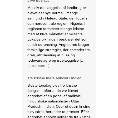
Tre kristne mere anholdt i Indien
Sidste torsdag blev tre kristne
fængslet, efter at de var blevet
angrebet af en pøbel af radikale
hinduistiske nationalister i Uttar
Pradesh, Indien. Over et dusin kristne
blev såret, herunder to præster. Efter
angrebet anholdt politiet de tre kristne
under falske anklager om anti-
konvertering. Ifølge lokale kilder brød
en pøbel på over 20 personer ind […]
[Læs mere...]
Saudi-Arabien omfavnede koptisk jul.
Biskop Marcos fra Egyptens Koptisk-
ortodokse kirke besøgte Saudi
Arabien, hvor han fejrede den østlige
juleliturgi sammen med 3.000
koptiske kristne bosiddende i landet.
Dette var den første offentlige