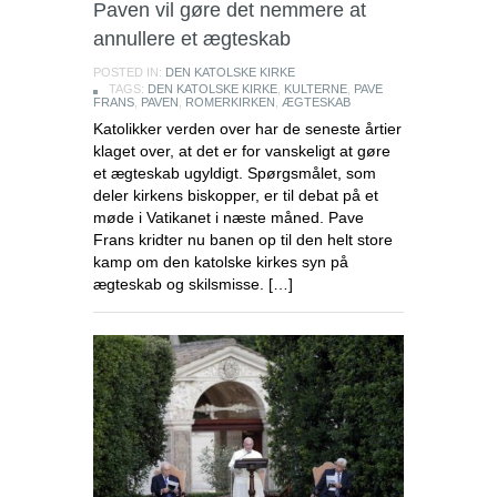
Paven vil gøre det nemmere at
annullere et ægteskab
POSTED IN:
DEN KATOLSKE KIRKE
TAGS:
DEN KATOLSKE KIRKE
,
KULTERNE
,
PAVE
FRANS
,
PAVEN
,
ROMERKIRKEN
,
ÆGTESKAB
Katolikker verden over har de seneste årtier
klaget over, at det er for vanskeligt at gøre
et ægteskab ugyldigt. Spørgsmålet, som
deler kirkens biskopper, er til debat på et
møde i Vatikanet i næste måned. Pave
Frans kridter nu banen op til den helt store
kamp om den katolske kirkes syn på
ægteskab og skilsmisse. […]