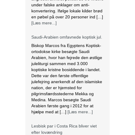
julefejring anerkendt af den islamiske
nation, der er hjemsted for
pilgrimsfærdsstederne Mekka og
Medina. Marcos besøgte Saudi
Arabien første gang i 2012 for at
hjælpe med at […]
[Læs mere...]
Lesbisk par i Costa Rica bliver viet
efter lovændring
De første vielser i Costa Rica mellem
par af samme køn har fundet sted
tirsdag. Det skriver BBC. Dermed er
Costa Rica det første
centralamerikanske land, der tillader
homoseksuelle par at gifte sig. Det
lesbiske par Alexandra Quiros og
Dunia Araya blev de første til at sige
“ja” til hinanden. Brylluppet blev vist
på nationalt […]
[Læs mere...]
Abbas erklærer alle aftaler med Israel