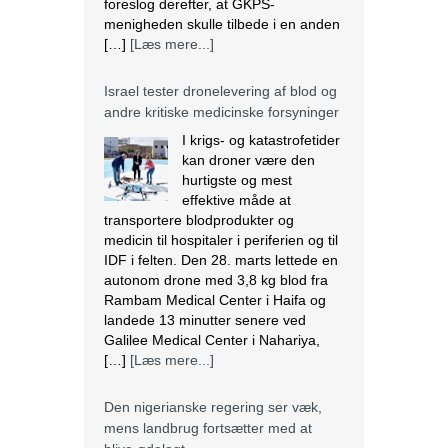
autonom drone med 3,8 kg blod fra
Rambam Medical Center i Haifa og
landede 13 minutter senere ved
Galilee Medical Center i Nahariya,
[…]
[Læs mere...]
Den nigerianske regering ser væk,
mens landbrug fortsætter med at
blive ødelagt
Massiv ødelæggelse af landbrug er
blevet det nye normal i mange
samfund i Plateau State, der ligger i
den nordcentrale region i Nigeria. I
regionen fortsætter mange kristne
med at blive målrettet af militante.
Lokalbefolkningen beskriver det som
etnisk udrensning. Angriberne bruger
forskellige strategier, der spænder fra
drab, afbrænding af huse og
fødevarelagre og ødelæggelse […]
[Læs mere...]