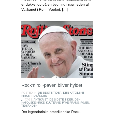
er dukket op på en bygning i nærheden af
Vatikanet i Rom. Værket, […]
Rock’n’roll-paven bliver hyldet
Endnu en kirkelukning i Indonesien
POSTED IN:
DE SIDSTE TIDER
,
DEN KATOLSKE
KIRKE
,
TIDSÅNDEN
TAGS:
ANTIKRIST
,
DE SIDSTE TIDER
,
DEN
Purwakarta
KATOLSKE KIRKE
,
KULTERNE
,
PAVE FRANS
,
PAVEN
,
regeringsmyndigheden i
TIDSÅNDEN
Vestjava lukkede
Det legendariske amerikanske Rock-