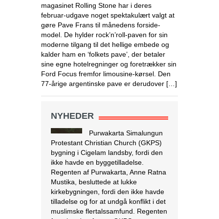
Purwakarta Simalungun
magasinet Rolling Stone har i deres
Protestant Christian Church (GKPS)
februar-udgave noget spektakulært valgt at
bygning i Cigelam landsby, fordi den
gøre Pave Frans til månedens forside-
ikke havde en byggetilladelse.
model. De hylder rock’n’roll-paven for sin
Regenten af Purwakarta, Anne Ratna
moderne tilgang til det hellige embede og
Mustika, besluttede at lukke
kalder ham en ‘folkets pave’, der betaler
kirkebygningen, fordi den ikke havde
sine egne hotelregninger og foretrækker sin
tilladelse og for at undgå konflikt i det
Ford Focus fremfor limousine-kørsel. Den
muslimske flertalssamfund. Regenten
77-årige argentinske pave er derudover […]
foreslog derefter, at GKPS-
menigheden skulle tilbede i en anden
[…]
[Læs mere...]
NYHEDER
Israel tester dronelevering af blod og
andre kritiske medicinske forsyninger
I krigs- og katastrofetider
kan droner være den
hurtigste og mest
effektive måde at
transportere blodprodukter og
medicin til hospitaler i periferien og til
IDF i felten. Den 28. marts lettede en