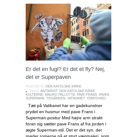
Er det en fugl? Er det et fly? Nej,
det er Superpaven
POSTED IN:
DEN KATOLSKE KIRKE
TAGS:
ANTIKRIST
,
DEN KATOLSKE KIRKE
,
KULTERNE
,
MAURO PALLOTTA
,
PAVE FRANS
,
PAVEN
,
SUPERMAN
,
TIDSÅNDEN
,
VATIKANET
,
YDMYGHED
Tæt på Vatikanet har en gadekunstner
prydet en husmur med pave Frans i
Superman-positur Med højre arm strakt
foran sig sætter pave Frans af fra jorden i
ægte Superman-stil. Det er det syn, der
møder romerne på et stort vægmaleri, som