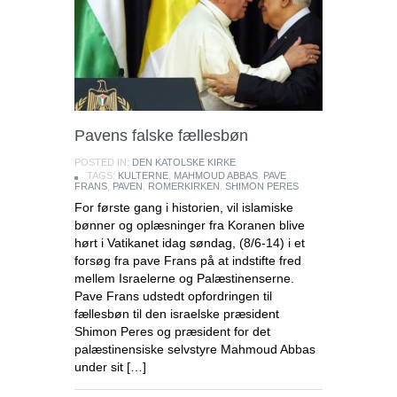
Pavens falske fællesbøn
POSTED IN:
DEN KATOLSKE KIRKE
TAGS:
KULTERNE
,
MAHMOUD ABBAS
,
PAVE
FRANS
,
PAVEN
,
ROMERKIRKEN
,
SHIMON PERES
For første gang i historien, vil islamiske
bønner og oplæsninger fra Koranen blive
hørt i Vatikanet idag søndag, (8/6-14) i et
forsøg fra pave Frans på at indstifte fred
mellem Israelerne og Palæstinenserne.
Pave Frans udstedt opfordringen til
fællesbøn til den israelske præsident
Shimon Peres og præsident for det
palæstinensiske selvstyre Mahmoud Abbas
under sit […]