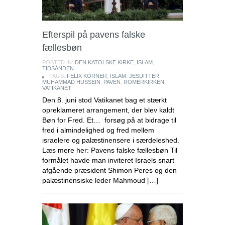
Efterspil på pavens falske
fællesbøn
POSTED IN:
DEN KATOLSKE KIRKE
,
ISLAM
,
TIDSÅNDEN
TAGS:
FELIX KÖRNER
,
ISLAM
,
JESUITTER
,
MUHAMMAD HUSSEIN
,
PAVEN
,
ROMERKIRKEN
,
VATIKANET
Den 8. juni stod Vatikanet bag et stærkt
opreklameret arrangement, der blev kaldt
Bøn for Fred. Et… forsøg på at bidrage til
fred i almindelighed og fred mellem
israelere og palæstinensere i særdeleshed.
Læs mere her: Pavens falske fællesbøn Til
formålet havde man inviteret Israels snart
afgående præsident Shimon Peres og den
palæstinensiske leder Mahmoud […]