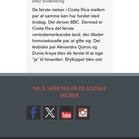
homoseksuelle par at gifte sig. Det
lesbiske par Alexandra Quiros og
Dunia Araya blev de første til at sige
“ja” til hinanden. Brylluppet blev vist
på nationalt […]
[Læs mere...]
Abbas erklærer alle aftaler med Israel
og USA for færdige
Mahmoud Abbas erklærer alle aftaler
og forståelser med Israel og USA for
at være afsluttet. Det siger den
palæstinensiske præsident tirsdag
ifølge det palæstinensiske
FØLG SKRIFTEN PÅ DE SOCIALE
nyhedsbureau Wafa. – Palæstinas
MEDIER
Befrielsesorganisation (PLO) og
staten Palæstina er fra i dag fritaget
for alle aftaler og forståelser med den
amerikanske og den israelske
regering, siger Abbas på et
krisemøde. […]
[Læs mere...]