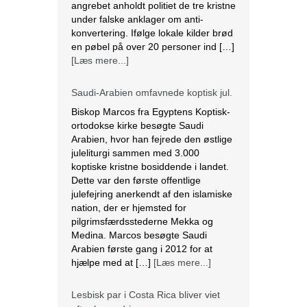
Saudi-Arabien omfavnede koptisk jul.
Biskop Marcos fra Egyptens Koptisk-
ortodokse kirke besøgte Saudi
Arabien, hvor han fejrede den østlige
juleliturgi sammen med 3.000
koptiske kristne bosiddende i landet.
Dette var den første offentlige
julefejring anerkendt af den islamiske
nation, der er hjemsted for
pilgrimsfærdsstederne Mekka og
Medina. Marcos besøgte Saudi
Arabien første gang i 2012 for at
hjælpe med at […]
[Læs mere...]
Lesbisk par i Costa Rica bliver viet
efter lovændring
De første vielser i Costa Rica mellem
par af samme køn har fundet sted
tirsdag. Det skriver BBC. Dermed er
Costa Rica det første
centralamerikanske land, der tillader