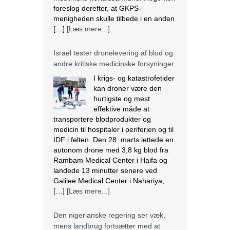
andre kritiske medicinske forsyninger
I krigs- og katastrofetider
kan droner være den
hurtigste og mest
effektive måde at
transportere blodprodukter og
medicin til hospitaler i periferien og til
IDF i felten. Den 28. marts lettede en
autonom drone med 3,8 kg blod fra
Rambam Medical Center i Haifa og
landede 13 minutter senere ved
Galilee Medical Center i Nahariya,
[…]
[Læs mere...]
Den nigerianske regering ser væk,
mens landbrug fortsætter med at
blive ødelagt
Massiv ødelæggelse af landbrug er
blevet det nye normal i mange
samfund i Plateau State, der ligger i
den nordcentrale region i Nigeria. I