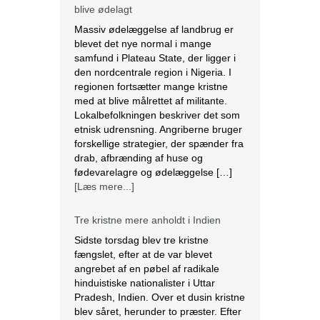
regionen fortsætter mange kristne
med at blive målrettet af militante.
Lokalbefolkningen beskriver det som
etnisk udrensning. Angriberne bruger
forskellige strategier, der spænder fra
drab, afbrænding af huse og
fødevarelagre og ødelæggelse […]
[Læs mere...]
Tre kristne mere anholdt i Indien
Sidste torsdag blev tre kristne
fængslet, efter at de var blevet
angrebet af en pøbel af radikale
hinduistiske nationalister i Uttar
Pradesh, Indien. Over et dusin kristne
blev såret, herunder to præster. Efter
angrebet anholdt politiet de tre kristne
under falske anklager om anti-
konvertering. Ifølge lokale kilder brød
en pøbel på over 20 personer ind […]
[Læs mere...]