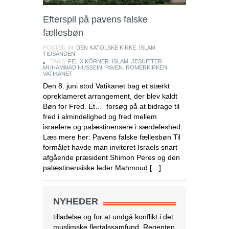
Efterspil på pavens falske
fællesbøn
Endnu en kirkelukning i Indonesien
POSTED IN:
DEN KATOLSKE KIRKE
,
ISLAM
,
Purwakarta
TIDSÅNDEN
TAGS:
FELIX KÖRNER
,
ISLAM
,
JESUITTER
,
regeringsmyndigheden i
MUHAMMAD HUSSEIN
,
PAVEN
,
ROMERKIRKEN
,
Vestjava lukkede
VATIKANET
Purwakarta Simalungun
Den 8. juni stod Vatikanet bag et stærkt
Protestant Christian Church (GKPS)
opreklameret arrangement, der blev kaldt
bygning i Cigelam landsby, fordi den
Bøn for Fred. Et… forsøg på at bidrage til
ikke havde en byggetilladelse.
fred i almindelighed og fred mellem
Regenten af Purwakarta, Anne Ratna
israelere og palæstinensere i særdeleshed.
Mustika, besluttede at lukke
Læs mere her: Pavens falske fællesbøn Til
kirkebygningen, fordi den ikke havde
formålet havde man inviteret Israels snart
tilladelse og for at undgå konflikt i det
afgående præsident Shimon Peres og den
muslimske flertalssamfund. Regenten
palæstinensiske leder Mahmoud […]
foreslog derefter, at GKPS-
menigheden skulle tilbede i en anden
[…]
[Læs mere...]
NYHEDER
Israel tester dronelevering af blod og