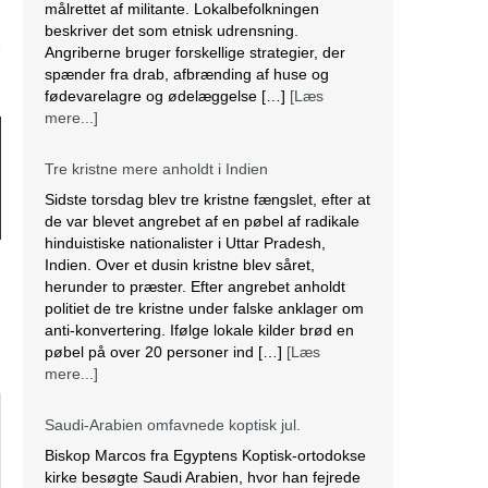
målrettet af militante. Lokalbefolkningen
beskriver det som etnisk udrensning.
Angriberne bruger forskellige strategier, der
spænder fra drab, afbrænding af huse og
fødevarelagre og ødelæggelse […]
[Læs
mere...]
Tre kristne mere anholdt i Indien
Sidste torsdag blev tre kristne fængslet, efter at
de var blevet angrebet af en pøbel af radikale
hinduistiske nationalister i Uttar Pradesh,
Indien. Over et dusin kristne blev såret,
herunder to præster. Efter angrebet anholdt
politiet de tre kristne under falske anklager om
anti-konvertering. Ifølge lokale kilder brød en
pøbel på over 20 personer ind […]
[Læs
mere...]
Saudi-Arabien omfavnede koptisk jul.
Biskop Marcos fra Egyptens Koptisk-ortodokse
kirke besøgte Saudi Arabien, hvor han fejrede