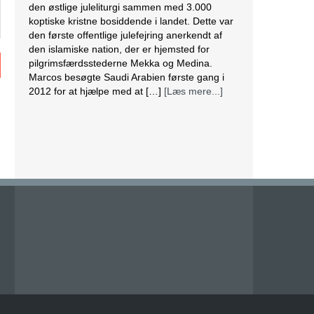
den østlige juleliturgi sammen med 3.000
koptiske kristne bosiddende i landet. Dette var
den første offentlige julefejring anerkendt af
den islamiske nation, der er hjemsted for
pilgrimsfærdsstederne Mekka og Medina.
Marcos besøgte Saudi Arabien første gang i
2012 for at hjælpe med at […]
[Læs mere...]
Lesbisk par i Costa Rica bliver viet efter
lovændring
De første vielser i Costa Rica mellem par af
samme køn har fundet sted tirsdag. Det skriver
BBC. Dermed er Costa Rica det første
centralamerikanske land, der tillader
homoseksuelle par at gifte sig. Det lesbiske par
Alexandra Quiros og Dunia Araya blev de
første til at sige “ja” til hinanden. Brylluppet blev
vist på nationalt […]
[Læs mere...]
Abbas erklærer alle aftaler med Israel og USA
for færdige