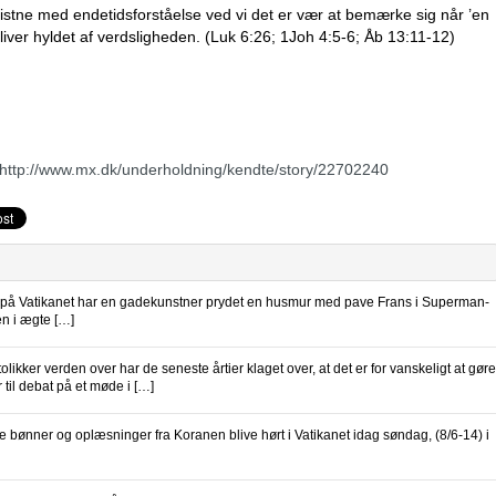
istne med endetidsforståelse ved vi det er vær at bemærke sig når ’en
liver hyldet af verdsligheden. (Luk 6:26; 1Joh 4:5-6; Åb 13:11-12)
http://www.mx.dk/underholdning/kendte/story/22702240
å Vatikanet har en gadekunstner prydet en husmur med pave Frans i Superman-
en i ægte […]
olikker verden over har de seneste årtier klaget over, at det er for vanskeligt at gøre
til debat på et møde i […]
ske bønner og oplæsninger fra Koranen blive hørt i Vatikanet idag søndag, (8/6-14) i