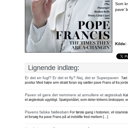
Som kr
pave’ b
Kilde:
Lignende indlæg:
Er det en fugl? Er det et fly? Nej, det er Superpaven
Tæt p
positur Med højre arm strakt foran sig sætter pave Frans af fra jord
Paven vil gøre det nemmere at annullere et ægteskab
Kat
et ægteskab ugyldigt. Spørgsmålet, som deler kirkens biskopper, er 
Pavens falske fællesbøn
For første gang i historien, vil islami
et forsøg fra pave Frans på at indstifte fred mellem […]