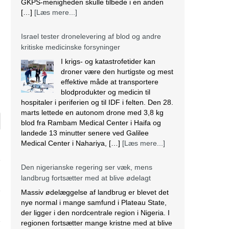
GKPS-menigheden skulle tilbede i en anden
[…]
[Læs mere...]
Israel tester dronelevering af blod og andre
kritiske medicinske forsyninger
I krigs- og katastrofetider kan
droner være den hurtigste og mest
effektive måde at transportere
blodprodukter og medicin til
hospitaler i periferien og til IDF i felten. Den 28.
marts lettede en autonom drone med 3,8 kg
blod fra Rambam Medical Center i Haifa og
landede 13 minutter senere ved Galilee
Medical Center i Nahariya, […]
[Læs mere...]
Den nigerianske regering ser væk, mens
landbrug fortsætter med at blive ødelagt
Massiv ødelæggelse af landbrug er blevet det
nye normal i mange samfund i Plateau State,
der ligger i den nordcentrale region i Nigeria. I
regionen fortsætter mange kristne med at blive