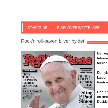
SKRIFTEN
STARTSIDE
BIBELOVERSÆTTELSER
Rock’n’roll-paven bliver hyldet
Det le
februa
forsid
De hyld
kalder 
foretræ
Den 77
en ære 
Davids