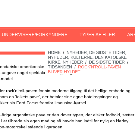
UNDERVISERE/FORKYNDERE
TYPER AF FILER
AR
HOME
/
NYHEDER
,
DE SIDSTE TIDER
,
NYHEDER
,
KULTERNE
,
DEN KATOLSKE
KIRKE
,
NYHEDER
/
DE SIDSTE TIDER
/
gendariske amerikanske Rock-magasinet Rolling Stone har i deres
TIDSÅNDEN
/
ROCK’N’ROLL-PAVEN
BLIVER HYLDET
r-udgave noget spektakulært valgt at gøre Pave Frans til månedens
e-model.
er rock’n’roll-paven for sin moderne tilgang til det hellige embede og
ham en ‘folkets pave’, der betaler sine egne hotelregninger og
kker sin Ford Focus fremfor limousine-kørsel.
-årige argentinske pave er derudover typen, der elsker fodbold, sætter
i at tilbrede sin egen mad og så havde han indtil for nylig en Harley
on-motorcykel stående i garagen.