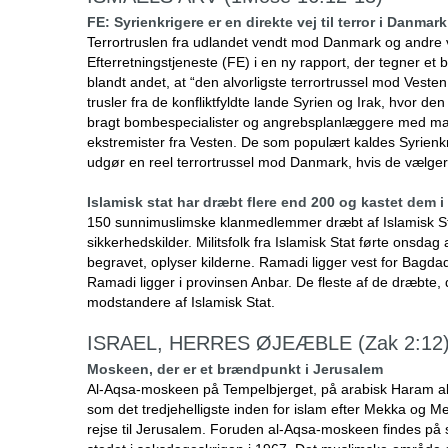
FE: Syrienkrigere er en direkte vej til terror i Danmark
Terrortruslen fra udlandet vendt mod Danmark og andre ve
Efterretningstjeneste (FE) i en ny rapport, der tegner et b
blandt andet, at “den alvorligste terrortrussel mod Vesten
trusler fra de konfliktfyldte lande Syrien og Irak, hvor de
bragt bombespecialister og angrebsplanlæggere med ma
ekstremister fra Vesten. De som populært kaldes Syrienk
udgør en reel terrortrussel mod Danmark, hvis de vælger 
Islamisk stat har dræbt flere end 200 og kastet dem 
150 sunnimuslimske klanmedlemmer dræbt af Islamisk Stat
sikkerhedskilder. Militsfolk fra Islamisk Stat førte onsd
begravet, oplyser kilderne. Ramadi ligger vest for Bagda
Ramadi ligger i provinsen Anbar. De fleste af de dræbte, 
modstandere af Islamisk Stat.
ISRAEL, HERRES ØJEÆBLE (Zak 2:12
Moskeen, der er et brændpunkt i Jerusalem
Al-Aqsa-moskeen på Tempelbjerget, på arabisk Haram al-S
som det tredjehelligste inden for islam efter Mekka og Me
rejse til Jerusalem. Foruden al-Aqsa-moskeen findes på