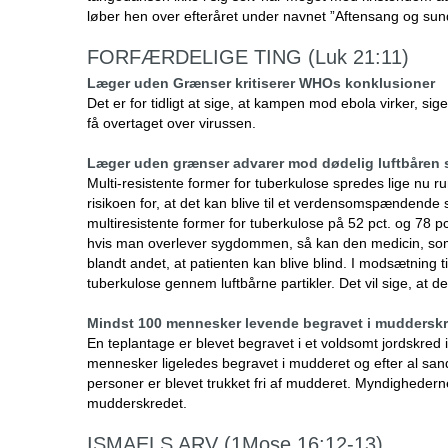
løber hen over efteråret under navnet ”Aftensang og sun
FORFÆRDELIGE TING (Luk 21:11)
Læger uden Grænser kritiserer WHOs konklusioner
Det er for tidligt at sige, at kampen mod ebola virker, 
få overtaget over virussen.
Læger uden grænser advarer mod dødelig luftbåren
Multi-resistente former for tuberkulose spredes lige nu
risikoen for, at det kan blive til et verdensomspænden
multiresistente former for tuberkulose på 52 pct. og 78 pct
hvis man overlever sygdommen, så kan den medicin, som m
blandt andet, at patienten kan blive blind. I modsætning 
tuberkulose gennem luftbårne partikler. Det vil sige, at
Mindst 100 mennesker levende begravet i muddersk
En teplantage er blevet begravet i et voldsomt jordskred
mennesker ligeledes begravet i mudderet og efter al sands
personer er blevet trukket fri af mudderet. Myndighederne 
mudderskredet.
ISMAELS ARV (1Mose 16:12-13)