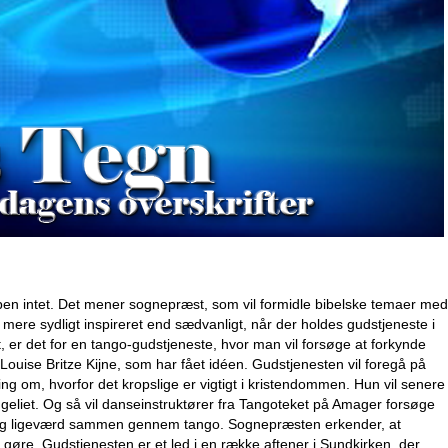
pen intet. Det mener sognepræst, som vil formidle bibelske temaer med
mere sydligt inspireret end sædvanligt, når der holdes gudstjeneste i
 er det for en tango-gudstjeneste, hvor man vil forsøge at forkynde
ouise Britze Kijne, som har fået idéen. Gudstjenesten vil foregå på
ing om, hvorfor det kropslige er vigtigt i kristendommen. Hun vil senere
eliet. Og så vil danseinstruktører fra Tangoteket på Amager forsøge
 og ligeværd sammen gennem tango. Sognepræsten erkender, at
gøre. Gudstjenesten er et led i en række aftener i Sundkirken, der