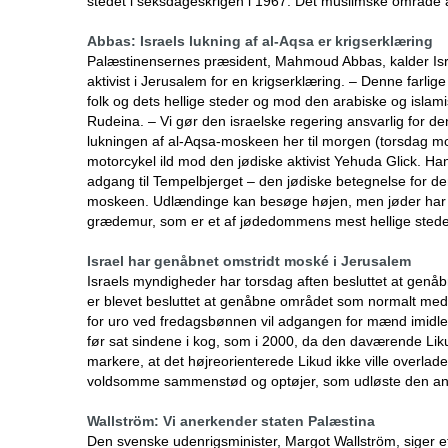
stedet i seksdageskrigen i 1967. Det muslimske område a
Abbas: Israels lukning af al-Aqsa er krigserklæring
Palæstinensernes præsident, Mahmoud Abbas, kalder Isra
aktivist i Jerusalem for en krigserklæring. – Denne farlig
folk og dets hellige steder og mod den arabiske og islami
Rudeina. – Vi gør den israelske regering ansvarlig for d
lukningen af al-Aqsa-moskeen her til morgen (torsdag m
motorcykel ild mod den jødiske aktivist Yehuda Glick. Han
adgang til Tempelbjerget – den jødiske betegnelse for den
moskeen. Udlændinge kan besøge højen, men jøder har i
grædemur, som er et af jødedommens mest hellige steder
Israel har genåbnet omstridt moské i Jerusalem
Israels myndigheder har torsdag aften besluttet at gen
er blevet besluttet at genåbne området som normalt med øje
for uro ved fredagsbønnen vil adgangen for mænd imidlert
før sat sindene i kog, som i 2000, da den daværende Lik
markere, at det højreorienterede Likud ikke ville overlade
voldsomme sammenstød og optøjer, som udløste den and
Wallström: Vi anerkender staten Palæstina
Den svenske udenrigsminister, Margot Wallström, siger e