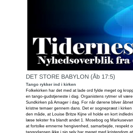
DET STORE BABYLON (Åb 17:5)
Tango rykker ind i kirken
Folkekirken har det med at lade ord fylde meget og krop
en tango-gudstjeneste i dag. Organistens rytmer vil være 
Sundkirken på Amager i dag. For når dørene bliver åbnet,
kristne temaer gennem dans. Det er sognepræst i kirken L
den måde, at Louise Britze Kijne vil holde en kort indledn
læse tekster fra blandt andet 1. Mosebog og Markusevang
at fortolke emnerne hengivenhed, samarbejde, respekt
tangodansen ikke i sig selv har meget med kristendom at 