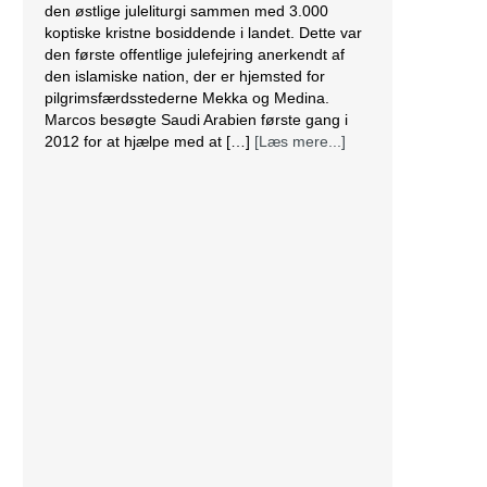
den østlige juleliturgi sammen med 3.000
koptiske kristne bosiddende i landet. Dette var
den første offentlige julefejring anerkendt af
den islamiske nation, der er hjemsted for
pilgrimsfærdsstederne Mekka og Medina.
Marcos besøgte Saudi Arabien første gang i
2012 for at hjælpe med at […]
[Læs mere...]
Lesbisk par i Costa Rica bliver viet efter
lovændring
De første vielser i Costa Rica mellem par af
samme køn har fundet sted tirsdag. Det skriver
BBC. Dermed er Costa Rica det første
centralamerikanske land, der tillader
homoseksuelle par at gifte sig. Det lesbiske par
Alexandra Quiros og Dunia Araya blev de
første til at sige “ja” til hinanden. Brylluppet blev
vist på nationalt […]
[Læs mere...]
Abbas erklærer alle aftaler med Israel og USA
for færdige