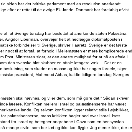
 tid siden har det britiske parlament med en resolution anerkendt
lge efter er rettet til de øvrige EU-lande. Danmark har foreløbig afvist
e af, at Sverige torsdag har besluttet at anerkende staten Palæstina,
ter, Avigdor Liberman, overvejer helt at nedlægge diplomatposten i
tiske forbindelser til Sverige, skriver Haaretz. Sverige er det første
 nødt til at forstå, at forhold i Mellemøsten er mere komplicerede en
m Post. Ministeren siger, at den eneste mulighed for at nå en aftale i
som den svenske blot skubber en aftale længere væk. – Det er en
e beslutning, som skader en masse og ikke har nogen fordele, siger
ensiske præsident, Mahmoud Abbas, kaldte tidligere torsdag Sveriges
llemøsten skal hævnes, og vi er dem, som må gøre det.” Sådan skriver
sinde læsere. Konflikten mellem Israel og palæstinenserne har været
amerikanske lande. Og selvom konflikten ligger relativt stille i øjeblikket,
 for palæstinenserne, mens kritikken hagler ned over Israel. Især
 afstand fra Israel og betegner angrebene i Gaza som en hensynsløs
ed så mange civile, som bor tæt og ikke kan flygte. Jeg mener ikke, der e