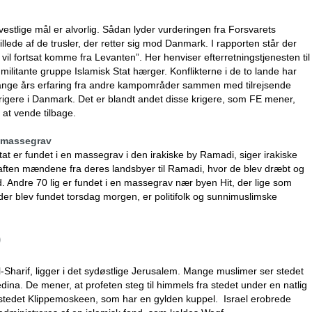
stlige mål er alvorlig. Sådan lyder vurderingen fra Forsvarets
illede af de trusler, der retter sig mod Danmark. I rapporten står der
 vil fortsat komme fra Levanten”. Her henviser efterretningstjenesten til
n militante gruppe Islamisk Stat hærger. Konflikterne i de to lande har
nge års erfaring fra andre kampområder sammen med tilrejsende
rigere i Danmark. Det er blandt andet disse krigere, som FE mener,
at vende tilbage.
i massegrav
 er fundet i en massegrav i den irakiske by Ramadi, siger irakiske
ag aften mændene fra deres landsbyer til Ramadi, hvor de blev dræbt og
d. Andre 70 lig er fundet i en massegrav nær byen Hit, der lige som
der blev fundet torsdag morgen, er politifolk og sunnimuslimske
)
harif, ligger i det sydøstlige Jerusalem. Mange muslimer ser stedet
dina. De mener, at profeten steg til himmels fra stedet under en natlig
 stedet Klippemoskeen, som har en gylden kuppel. Israel erobrede