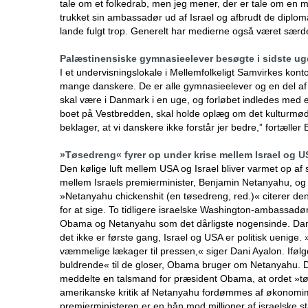
tale om et folkedrab, men jeg mener, der er tale om en m
trukket sin ambassadør ud af Israel og afbrudt de diplom
lande fulgt trop. Generelt har medierne også været særdele
Palæstinensiske gymnasieelever besøgte i sidste u
I et undervisningslokale i Mellemfolkeligt Samvirkes kon
mange danskere. De er alle gymnasieelever og en del af 
skal være i Danmark i en uge, og forløbet indledes med 
boet på Vestbredden, skal holde oplæg om det kulturmød
beklager, at vi danskere ikke forstår jer bedre,” fortælle
»Tøsedreng« fyrer op under krise mellem Israel og 
Den kølige luft mellem USA og Israel bliver varmet op af
mellem Israels premierminister, Benjamin Netanyahu, og
»Netanyahu chickenshit (en tøsedreng, red.)« citerer d
for at sige. To tidligere israelske Washington-ambassadør
Obama og Netanyahu som det dårligste nogensinde. Dani A
det ikke er første gang, Israel og USA er politisk uenige.
væmmelige lækager til pressen,« siger Dani Ayalon. Iføl
buldrende« til de gloser, Obama bruger om Netanyahu. Det
meddelte en talsmand for præsident Obama, at ordet »t
amerikanske kritik af Netanyahu fordømmes af økonomimi
premierministeren er en hån mod millioner af israelske s