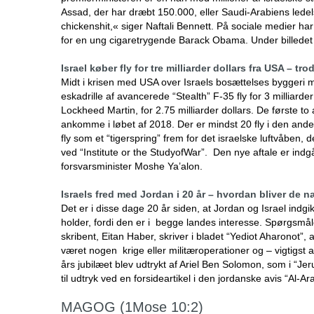
Assad, der har dræbt 150.000, eller Saudi-Arabiens ledelse, 
chickenshit,« siger Naftali Bennett. På sociale medier ha
for en ung cigaretrygende Barack Obama. Under billedet 
Israel køber fly for tre milliarder dollars fra USA – t
Midt i krisen med USA over Israels bosættelses byggeri m
eskadrille af avancerede “Stealth” F-35 fly for 3 milliarder
Lockheed Martin, for 2.75 milliarder dollars. De første to a
ankomme i løbet af 2018. Der er mindst 20 fly i den anden
fly som et “tigerspring” frem for det israelske luftvåben,
ved “Institute or the StudyofWar”. Den nye aftale er in
forsvarsminister Moshe Ya’alon.
Israels fred med Jordan i 20 år – hvordan bliver de 
Det er i disse dage 20 år siden, at Jordan og Israel indg
holder, fordi den er i begge landes interesse. Spørgsmålet 
skribent, Eitan Haber, skriver i bladet “Yediot Aharonot”, 
været nogen krige eller militæroperationer og – vigtigs
års jubilæet blev udtrykt af Ariel Ben Solomon, som i “J
til udtryk ved en forsideartikel i den jordanske avis “Al
MAGOG (1Mose 10:2)