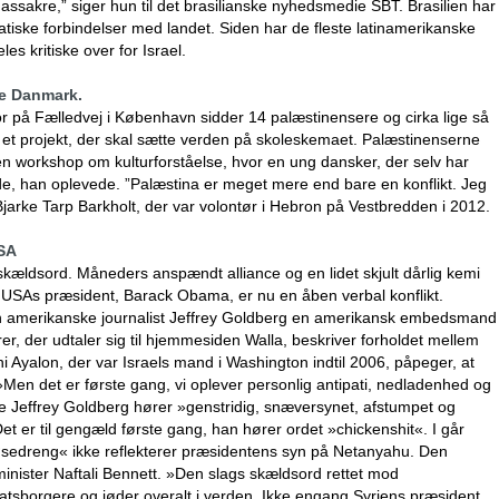
assakre,” siger hun til det brasilianske nyhedsmedie SBT. Brasilien har
atiske forbindelser med landet. Siden har de fleste latinamerikanske
s kritiske over for Israel.
ge Danmark.
tor på Fælledvej i København sidder 14 palæstinensere og cirka lige så
et projekt, der skal sætte verden på skoleskemaet. Palæstinenserne
en workshop om kulturforståelse, hvor en ung dansker, der selv har
e, han oplevede. ”Palæstina er meget mere end bare en konflikt. Jeg
r Bjarke Tarp Barkholt, der var volontør i Hebron på Vestbredden i 2012.
USA
 skældsord. Måneders anspændt alliance og en lidet skjult dårlig kemi
 USAs præsident, Barack Obama, er nu en åben verbal konflikt.
en amerikanske journalist Jeffrey Goldberg en amerikansk embedsmand
er, der udtaler sig til hjemmesiden Walla, beskriver forholdet mellem
yalon, der var Israels mand i Washington indtil 2006, påpeger, at
 »Men det er første gang, vi oplever personlig antipati, nedladenhed og
ge Jeffrey Goldberg hører »genstridig, snæversynet, afstumpet og
 er til gengæld første gang, han hører ordet »chickenshit«. I går
øsedreng« ikke reflekterer præsidentens syn på Netanyahu. Den
nister Naftali Bennett. »Den slags skældsord rettet mod
tatsborgere og jøder overalt i verden. Ikke engang Syriens præsident,