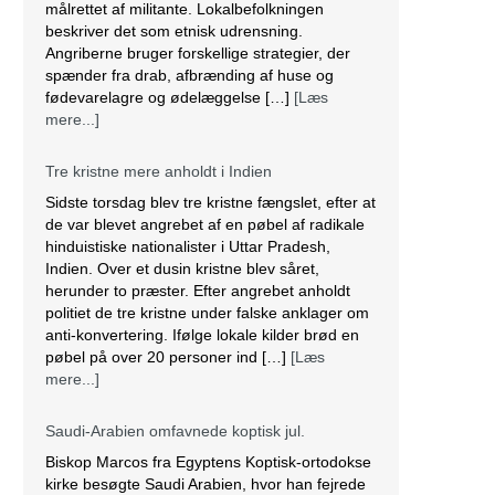
målrettet af militante. Lokalbefolkningen
beskriver det som etnisk udrensning.
Angriberne bruger forskellige strategier, der
spænder fra drab, afbrænding af huse og
fødevarelagre og ødelæggelse […]
[Læs
mere...]
Tre kristne mere anholdt i Indien
Sidste torsdag blev tre kristne fængslet, efter at
de var blevet angrebet af en pøbel af radikale
hinduistiske nationalister i Uttar Pradesh,
Indien. Over et dusin kristne blev såret,
herunder to præster. Efter angrebet anholdt
politiet de tre kristne under falske anklager om
anti-konvertering. Ifølge lokale kilder brød en
pøbel på over 20 personer ind […]
[Læs
mere...]
Saudi-Arabien omfavnede koptisk jul.
Biskop Marcos fra Egyptens Koptisk-ortodokse
kirke besøgte Saudi Arabien, hvor han fejrede