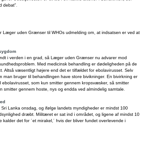
d debat”.
siger Læger uden Grænser til WHOs udmelding om, at indsatsen er ved at
 sygdom
 rundt i verden i en grad, så Læger uden Grænser nu advarer mod
de sundhedsproblem. Med medicinsk behandling er dødeligheden på de
. Altså væsentligt højere end det er tilfældet for ebolavirusset. Selv
an bruger til behandlingen have store bivikninger. En bivirkning er
til ebolavirusset, som kun smitter gennem kropsvæsker, så smitter
 den smitter gennem hoste, nys og endda ved almindelig samtale.
red
 i Sri Lanka onsdag, og ifølge landets myndigheder er mindst 100
ynlighed dræbt. Militæret er sat ind i området, og ligene af mindst 10
kalder det for ´et mirakel,´ hvis der bliver fundet overlevende i