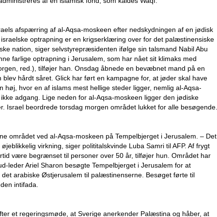
dministreres af en islamisk fond, som kaldes Waqf.
els afspærring af al-Aqsa-moskeen efter nedskydningen af en jødisk
e israelske optrapning er en krigserklæring over for det palæstinensiske
ske nation, siger selvstyrepræsidenten ifølge sin talsmand Nabil Abu
enne farlige optrapning i Jerusalem, som har nået sit klimaks med
orgen, red.), tilføjer han. Onsdag åbnede en bevæbnet mand på en
 blev hårdt såret. Glick har ført en kampagne for, at jøder skal have
 høj, hvor en af islams mest hellige steder ligger, nemlig al-Aqsa-
kke adgang. Lige neden for al-Aqsa-moskeen ligger den jødiske
. Israel beordrede torsdag morgen området lukket for alle besøgende
åbne området ved al-Aqsa-moskeen på Tempelbjerget i Jerusalem. – Det
blikkelig virkning, siger polititalskvinde Luba Samri til AFP. Af frygt
id være begrænset til personer over 50 år, tilføjer hun. Området har
ud-leder Ariel Sharon besøgte Tempelbjerget i Jerusalem for at
 det arabiske Østjerusalem til palæstinenserne. Besøget førte til
en intifada.
fter et regeringsmøde, at Sverige anerkender Palæstina og håber, at