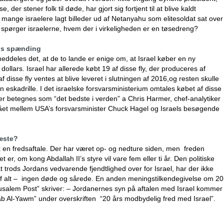
der stener folk til døde, har gjort sig fortjent til at blive kaldt
r mange israelere lagt billeder ud af Netanyahu som elitesoldat sat over
spørger israelerne, hvem der i virkeligheden er en tøsedreng?
rods spænding
eddeles det, at de to lande er enige om, at Israel køber en ny
 dollars. Israel har allerede købt 19 af disse fly, der produceres af
f disse fly ventes at blive leveret i slutningen af 2016,og resten skulle
 eskadrille. I det israelske forsvarsministerium omtales købet af disse
 der betegnes som “det bedste i verden” a Chris Harmer, chef-analytiker
dgået mellem USA’s forsvarsminister Chuck Hagel og Israels besøgende
næste?
ik en fredsaftale. Der har været op- og nedture siden, men freden
er, om kong Abdallah II’s styre vil vare fem eller ti år. Den politiske
at trods Jordans vedvarende fjendtlighed over for Israel, har der ikke
t af alt – ingen døde og sårede. En anden meningstilkendegivelse om 20
erusalem Post” skriver: – Jordanernes syn på aftalen med Israel kommer
-Arab Al-Yawm” under overskriften “20 års modbydelig fred med Israel”.