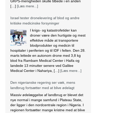
GKPS-menigheden skulle tilbede i en anden
[…]
[Læs mere...]
Israel tester dronelevering af blod og andre
kritiske medicinske forsyninger
I krigs- og katastrofetider kan
droner være den hurtigste og mest
effektive måde at transportere
blodprodukter og medicin til
hospitaler i periferien og til IDF i felten. Den 28.
marts lettede en autonom drone med 3,8 kg
blod fra Rambam Medical Center i Haifa og
landede 13 minutter senere ved Galilee
Medical Center i Nahariya, […]
[Læs mere...]
Den nigerianske regering ser væk, mens
landbrug fortsætter med at blive ødelagt
Massiv ødelæggelse af landbrug er blevet det
nye normal i mange samfund i Plateau State,
der ligger i den nordcentrale region i Nigeria. I
regionen fortsætter mange kristne med at blive