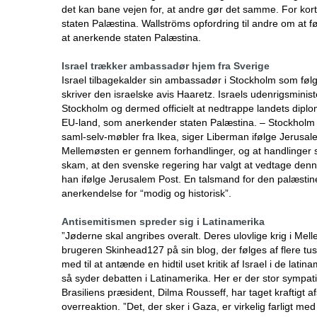
det kan bane vejen for, at andre gør det samme. For kort
staten Palæstina. Wallströms opfordring til andre om at fø
at anerkende staten Palæstina.
Israel trækker ambassadør hjem fra Sverige
Israel tilbagekalder sin ambassadør i Stockholm som følg
skriver den israelske avis Haaretz. Israels udenrigsminis
Stockholm og dermed officielt at nedtrappe landets diploma
EU-land, som anerkender staten Palæstina. – Stockholm er
saml-selv-møbler fra Ikea, siger Liberman ifølge Jerusale
Mellemøsten er gennem forhandlinger, og at handlinger 
skam, at den svenske regering har valgt at vedtage denn
han ifølge Jerusalem Post. En talsmand for den palæstin
anerkendelse for “modig og historisk”.
Antisemitismen spreder sig i Latinamerika
”Jøderne skal angribes overalt. Deres ulovlige krig i Me
brugeren Skinhead127 på sin blog, der følges af flere tu
med til at antænde en hidtil uset kritik af Israel i de latin
så syder debatten i Latinamerika. Her er der stor sympati
Brasiliens præsident, Dilma Rousseff, har taget kraftigt
overreaktion. ”Det, der sker i Gaza, er virkelig farligt m