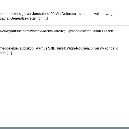
er mørket sig over Jerusalem. På Via Dolorosa - smertens vej - bevæger
lgatha. Generalsekretær for […]
://www.youtube.com/watch?v=i2uWTkl28zg Gymnasielærer Jakob Olesen
delelse, at biskop i Aarhus Sitft, Henrik Wigh-Poulsen, bliver ny kongelig
ende […]