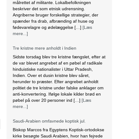
beskriver det som etnisk udrensning.
Angriberne bruger forskellige strategier, der
spænder fra drab, afbrænding af huse og
fødevarelagre og ødelæggelse […]
[Læs
mere...]
Tre kristne mere anholdt i Indien
Sidste torsdag blev tre kristne fængslet, efter at
de var blevet angrebet af en pøbel af radikale
hinduistiske nationalister i Uttar Pradesh,
Indien. Over et dusin kristne blev såret,
herunder to præster. Efter angrebet anholdt
politiet de tre kristne under falske anklager om
anti-konvertering. Ifølge lokale kilder brød en
pøbel på over 20 personer ind […]
[Læs
mere...]
Saudi-Arabien omfavnede koptisk jul.
Biskop Marcos fra Egyptens Koptisk-ortodokse
kirke besøgte Saudi Arabien, hvor han fejrede
n
den østlige juleliturgi sammen med 3.000