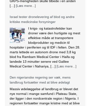
[…]
[Læs mere...]
Israel tester dronelevering af blod og andre
kritiske medicinske forsyninger
I krigs- og katastrofetider kan
droner være den hurtigste og mest
effektive måde at transportere
blodprodukter og medicin til
hospitaler i periferien og til IDF i felten. Den 28.
marts lettede en autonom drone med 3,8 kg
blod fra Rambam Medical Center i Haifa og
landede 13 minutter senere ved Galilee
Medical Center i Nahariya, […]
[Læs mere...]
Den nigerianske regering ser væk, mens
landbrug fortsætter med at blive ødelagt
Massiv ødelæggelse af landbrug er blevet det
nye normal i mange samfund i Plateau State,
der ligger i den nordcentrale region i Nigeria. I
regionen fortsætter mange kristne med at blive
målrettet af militante. Lokalbefolkningen