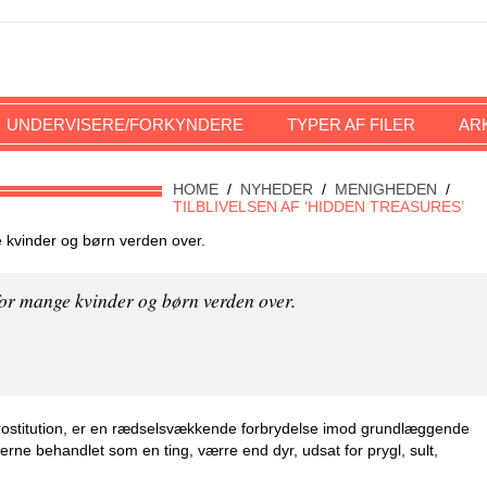
UNDERVISERE/FORKYNDERE
TYPER AF FILER
AR
HOME
/
NYHEDER
/
MENIGHEDEN
/
TILBLIVELSEN AF ‘HIDDEN TREASURES’
e kvinder og børn verden over.
 for mange kvinder og børn verden over.
 prostitution, er en rædselsvækkende forbrydelse imod grundlæggende
rne behandlet som en ting, værre end dyr, udsat for prygl, sult,