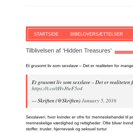
SKRIFTEN
STARTSIDE
BIBELOVERSÆTTELSER
Tilblivelsen af ‘Hidden Treasures’
Et grusomt liv som sexslave – Det er realiteten for mang
Et grusomt liv som sexslave – Det er realiteten
https://t.co/tHvJ6eF5o4
— Skriften (@Skriften)
January 5, 2016
Sexslaveri, hvor kvinder er ofre for menneskehandel til
menneskelige værdighed og rettigheder. Ofte bliver kvinde
stoffer, trusler, hjernevask og seksuel turtur.