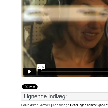
Lignende indlæg:
Folkekirken kræver julen tilbage
Det er ingen hemmelighed at 