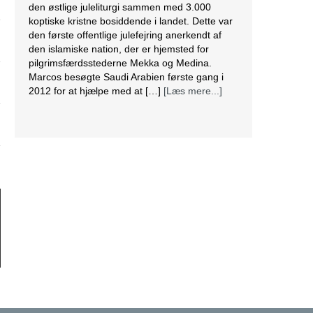
koptiske kristne bosiddende i landet. Dette var
den første offentlige julefejring anerkendt af
den islamiske nation, der er hjemsted for
pilgrimsfærdsstederne Mekka og Medina.
Marcos besøgte Saudi Arabien første gang i
2012 for at hjælpe med at […]
[Læs mere...]
Lesbisk par i Costa Rica bliver viet efter
lovændring
De første vielser i Costa Rica mellem par af
samme køn har fundet sted tirsdag. Det skriver
BBC. Dermed er Costa Rica det første
centralamerikanske land, der tillader
homoseksuelle par at gifte sig. Det lesbiske par
Alexandra Quiros og Dunia Araya blev de
første til at sige “ja” til hinanden. Brylluppet blev
vist på nationalt […]
[Læs mere...]
Abbas erklærer alle aftaler med Israel og USA
for færdige
Mahmoud Abbas erklærer alle aftaler og