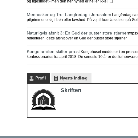
og ligesindet - men den her nyhed er heller ikke […]
Mennesker og Tro: Langfredag i Jerusalem
Langfredag sænk
pilgrimmene sig i bøn eller tavshed. På vej til korsfæstelsen på Go
Naturligvis afsnit 3: En Gud der puster store stjerner
https
reflekterer i dette afsnit over en Gud der puster store stjerner
Kongefamilien skifter præst
Kongehuset meddeler i en pressemed
konfessionarius fra april 2018. De seneste 10 år er det forhenvær
Profil
Nyeste indlæg
Skriften