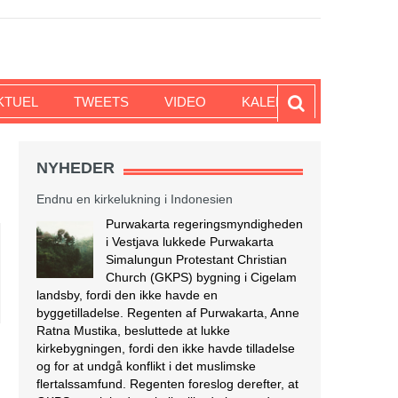
KTUEL
TWEETS
VIDEO
KALENDER
NYHEDER
Endnu en kirkelukning i Indonesien
Purwakarta regeringsmyndigheden
i Vestjava lukkede Purwakarta
Simalungun Protestant Christian
Church (GKPS) bygning i Cigelam
landsby, fordi den ikke havde en
byggetilladelse. Regenten af Purwakarta, Anne
Ratna Mustika, besluttede at lukke
kirkebygningen, fordi den ikke havde tilladelse
og for at undgå konflikt i det muslimske
flertalssamfund. Regenten foreslog derefter, at
GKPS-menigheden skulle tilbede i en anden