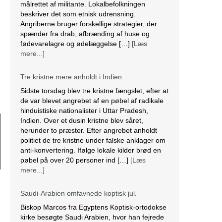
målrettet af militante. Lokalbefolkningen
beskriver det som etnisk udrensning.
Angriberne bruger forskellige strategier, der
spænder fra drab, afbrænding af huse og
fødevarelagre og ødelæggelse […]
[Læs
mere...]
Tre kristne mere anholdt i Indien
Sidste torsdag blev tre kristne fængslet, efter at
de var blevet angrebet af en pøbel af radikale
hinduistiske nationalister i Uttar Pradesh,
Indien. Over et dusin kristne blev såret,
herunder to præster. Efter angrebet anholdt
politiet de tre kristne under falske anklager om
anti-konvertering. Ifølge lokale kilder brød en
pøbel på over 20 personer ind […]
[Læs
mere...]
Saudi-Arabien omfavnede koptisk jul.
Biskop Marcos fra Egyptens Koptisk-ortodokse
kirke besøgte Saudi Arabien, hvor han fejrede