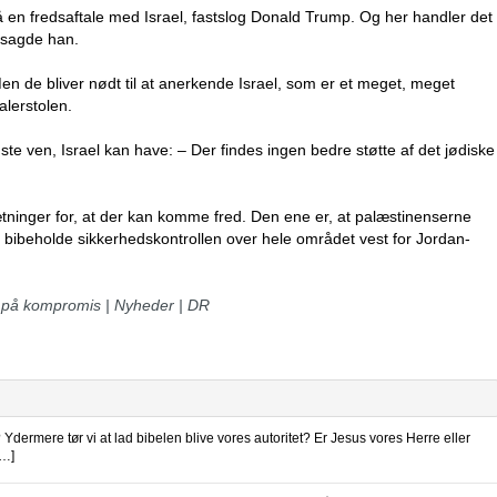
å en fredsaftale med Israel, fastslog Donald Trump. Og her handler det
, sagde han.
Men de bliver nødt til at anerkende Israel, som er et meget, meget
alerstolen.
 ven, Israel kan have: – Der findes ingen bedre støtte af det jødiske
ninger for, at der kan komme fred. Den ene er, at palæstinenserne
l bibeholde sikkerhedskontrollen over hele området vest for Jordan-
gå på kompromis | Nyheder | DR
dermere tør vi at lad bibelen blive vores autoritet? Er Jesus vores Herre eller
[…]