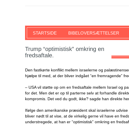
SKRIFTEN
STARTSIDE
BIBELOVERSÆTTELSER
Trump “optimistisk” omkring en
fredsaftale.
Den fastkørte konflikt mellem israelerne og palæstinense
hjælpe til med, at der bliver indgået “en fremragende” f
– USA vil støtte op om en fredsaftale mellem Israel og palæ
for det. Men det er op til parterne selv at forhandle direk
kompromis. Det ved du godt, ikke? sagde han direkte henve
Ifølge den amerikanske præsident skal israelerne udvise “
bliver nødt til at vise, at de virkelig gerne vil have en f
understregede, at han er “optimistisk” omkring en fredsaf