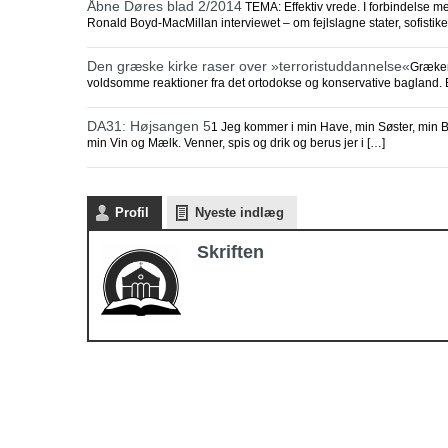
Åbne Døres blad 2/2014
TEMA: Effektiv vrede. I forbindelse m
Ronald Boyd-MacMillan interviewet – om fejlslagne stater, sofistike
Den græske kirke raser over »terroristuddannelse«
Grækenl
voldsomme reaktioner fra det ortodokse og konservative bagland. 
DA31: Højsangen 5
1 Jeg kommer i min Have, min Søster, min Br
min Vin og Mælk. Venner, spis og drik og berus jer i […]
Profil
Nyeste indlæg
Skriften