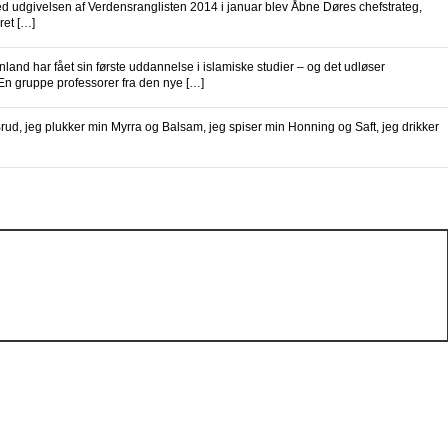
ed udgivelsen af Verdensranglisten 2014 i januar blev Åbne Døres chefstrateg,
ret […]
and har fået sin første uddannelse i islamiske studier – og det udløser
En gruppe professorer fra den nye […]
ud, jeg plukker min Myrra og Balsam, jeg spiser min Honning og Saft, jeg drikker