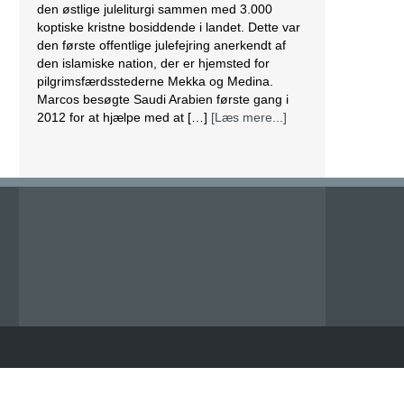
den østlige juleliturgi sammen med 3.000
koptiske kristne bosiddende i landet. Dette var
den første offentlige julefejring anerkendt af
den islamiske nation, der er hjemsted for
pilgrimsfærdsstederne Mekka og Medina.
Marcos besøgte Saudi Arabien første gang i
2012 for at hjælpe med at […]
[Læs mere...]
Lesbisk par i Costa Rica bliver viet efter
lovændring
De første vielser i Costa Rica mellem par af
samme køn har fundet sted tirsdag. Det skriver
BBC. Dermed er Costa Rica det første
centralamerikanske land, der tillader
homoseksuelle par at gifte sig. Det lesbiske par
Alexandra Quiros og Dunia Araya blev de
første til at sige “ja” til hinanden. Brylluppet blev
vist på nationalt […]
[Læs mere...]
Abbas erklærer alle aftaler med Israel og USA
for færdige