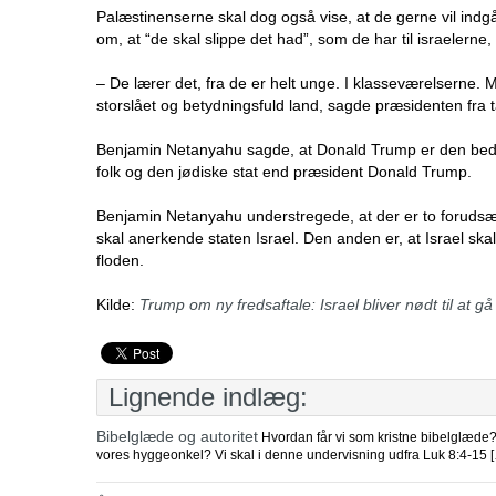
Palæstinenserne skal dog også vise, at de gerne vil indg
om, at “de skal slippe det had”, som de har til israelerne
– De lærer det, fra de er helt unge. I klasseværelserne. 
storslået og betydningsfuld land, sagde præsidenten fra t
Benjamin Netanyahu sagde, at Donald Trump er den bedste
folk og den jødiske stat end præsident Donald Trump.
Benjamin Netanyahu understregede, at der er to forudsæt
skal anerkende staten Israel. Den anden er, at Israel ska
floden.
Kilde:
Trump om ny fredsaftale: Israel bliver nødt til at 
Lignende indlæg:
Bibelglæde og autoritet
Hvordan får vi som kristne bibelglæde? Y
vores hyggeonkel? Vi skal i denne undervisning udfra Luk 8:4-15 