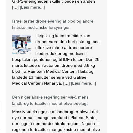
GKPS-menigheden skulle tilbede i en anden
[…]
[Læs mere...]
Israel tester dronelevering af blod og andre
kritiske medicinske forsyninger
I krigs- og katastrofetider kan
droner være den hurtigste og mest
effektive måde at transportere
blodprodukter og medicin til
hospitaler i periferien og til IDF i felten. Den 28.
marts lettede en autonom drone med 3,8 kg
blod fra Rambam Medical Center i Haifa og
landede 13 minutter senere ved Galilee
Medical Center i Nahariya, […]
[Læs mere...]
Den nigerianske regering ser væk, mens
landbrug fortsætter med at blive ødelagt
Massiv ødelæggelse af landbrug er blevet det
nye normal i mange samfund i Plateau State,
der ligger i den nordcentrale region i Nigeria. I
regionen fortsætter mange kristne med at blive