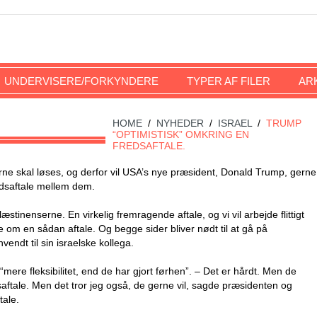
UNDERVISERE/FORKYNDERE
TYPER AF FILER
AR
HOME
/
NYHEDER
/
ISRAEL
/
TRUMP
“OPTIMISTISK” OMKRING EN
FREDSAFTALE.
rne skal løses, og derfor vil USA’s nye præsident, Donald Trump, gerne
redsaftale mellem dem.
stinenserne. En virkelig fremragende aftale, og vi vil arbejde flittigt
te om en sådan aftale. Og begge sider bliver nødt til at gå på
ndt til sin israelske kollega.
mere fleksibilitet, end de har gjort førhen”. – Det er hårdt. Men de
redsaftale. Men det tror jeg også, de gerne vil, sagde præsidenten og
tale.