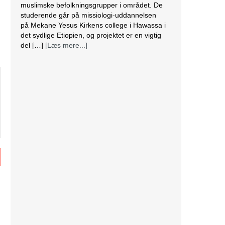
muslimske befolkningsgrupper i området. De
studerende går på missiologi-uddannelsen
på Mekane Yesus Kirkens college i Hawassa i
det sydlige Etiopien, og projektet er en vigtig
del […]
[Læs mere...]
Jordan advarer Israel om ‘katastrofale
konsekvenser’, hvis al-Aqsa-moskeen igen
stormes af tropper
Jordan har advaret om
“katastrofale konsekvenser”, hvis
israelske styrker igen stormer al-
Aqsa-moskeen. Ifølge den
jordanske udenrigsministeriums talsperson,
ambassadør Sinan al-Majali, ville et angreb på
tilbedere i et forsøg på at tømme moskeen,
“skubbe situationen mod mere spænding og
vold, hvilket alle vil betale prisen for.” Han
udtalte også, at den israelske regering bærer
ansvaret for […]
[Læs mere...]