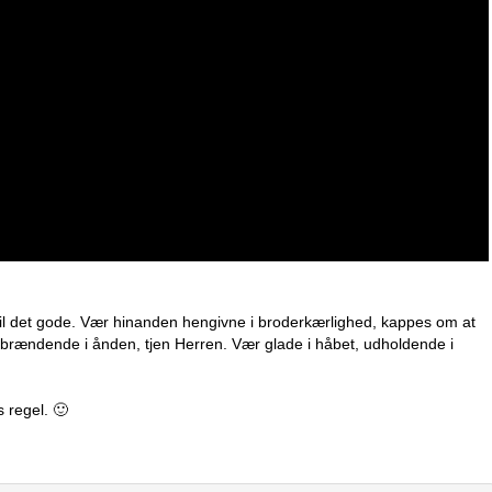
 til det gode. Vær hinanden hengivne i broderkærlighed, kappes om at
r brændende i ånden, tjen Herren. Vær glade i håbet, udholdende i
 regel. 🙂