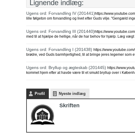
Lignende indlæg:
Ugens ord: Forvandling IV (201441)
https://www.youtube.com
lille følgeton om forvandling og livet efter Guds vilje. "Gengæld i
Ugens ord: Forvandling III (201440)
https://www.youtube.com
med til at hjælpe de hellige, når de har behov for hjælp. Læg vægt
Ugens ord: Forvandling I (201438)
https://www.youtube.com
brødre, ved Guds barmhjertighed, til at bringe jeres legemer som et
Ugens ord: Bryllup og ægteskab (201445)
https://www.yout
kommet hjem efter at havde være til et smukt bryllup over i Køben
Profil
Nyeste indlæg
Skriften