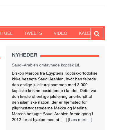
KTUEL
TWEETS
VIDEO
KALENDER
NYHEDER
Saudi-Arabien omfavnede koptisk jul.
Biskop Marcos fra Egyptens Koptisk-ortodokse
kirke besøgte Saudi Arabien, hvor han fejrede
den østlige juleliturgi sammen med 3.000
koptiske kristne bosiddende i landet. Dette var
den første offentlige julefejring anerkendt af
den islamiske nation, der er hjemsted for
pilgrimsfærdsstederne Mekka og Medina.
Marcos besøgte Saudi Arabien første gang i
2012 for at hjælpe med at […]
[Læs mere...]