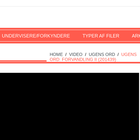
UNDERVISERE/FORKYNDERE
TYPER AF FILER
AR
HOME
/
VIDEO
/
UGENS ORD
/
UGENS
ORD: FORVANDLING II (201439)