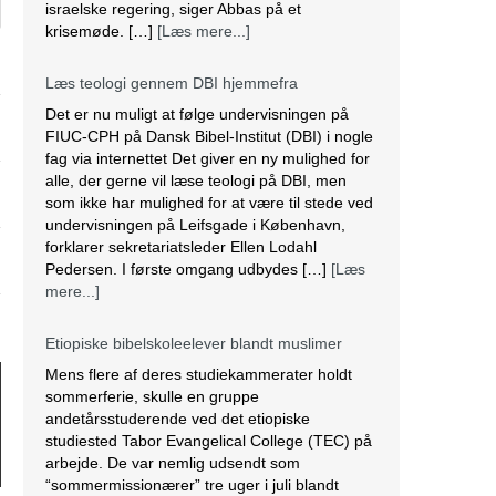
israelske regering, siger Abbas på et
krisemøde. […]
[Læs mere...]
Læs teologi gennem DBI hjemmefra
Det er nu muligt at følge undervisningen på
FIUC-CPH på Dansk Bibel-Institut (DBI) i nogle
fag via internettet Det giver en ny mulighed for
alle, der gerne vil læse teologi på DBI, men
som ikke har mulighed for at være til stede ved
undervisningen på Leifsgade i København,
forklarer sekretariatsleder Ellen Lodahl
Pedersen. I første omgang udbydes […]
[Læs
mere...]
Etiopiske bibelskoleelever blandt muslimer
Mens flere af deres studiekammerater holdt
sommerferie, skulle en gruppe
andetårsstuderende ved det etiopiske
studiested Tabor Evangelical College (TEC) på
arbejde. De var nemlig udsendt som
“sommermissionærer” tre uger i juli blandt