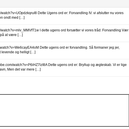
/watch?v=UOpdzkqruI8 Dette Ugens ord er: Forvandling IV. vi afslutter nu vores
ngen ondt med […]
/watch?v=mlv_MMVfT1w I dette ugens ord forsætter vi vores tråd: Forvandling Vær
 på at være […]
/watch?v=We6cayEA4oM Dette ugens ord er forvandling. Så formaner jeg jer,
 levende og helligt […]
ube.com/watch?v=P6iHZ7lzI8A Dette ugens ord er: Bryllup og ægteskab. Vi er lige
havn, Men det var mere […]