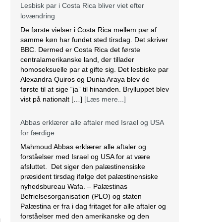
Lesbisk par i Costa Rica bliver viet efter
lovændring
De første vielser i Costa Rica mellem par af
samme køn har fundet sted tirsdag. Det skriver
BBC. Dermed er Costa Rica det første
centralamerikanske land, der tillader
homoseksuelle par at gifte sig. Det lesbiske par
Alexandra Quiros og Dunia Araya blev de
første til at sige “ja” til hinanden. Brylluppet blev
vist på nationalt […]
[Læs mere...]
Abbas erklærer alle aftaler med Israel og USA
for færdige
Mahmoud Abbas erklærer alle aftaler og
forståelser med Israel og USA for at være
afsluttet. Det siger den palæstinensiske
præsident tirsdag ifølge det palæstinensiske
nyhedsbureau Wafa. – Palæstinas
Befrielsesorganisation (PLO) og staten
Palæstina er fra i dag fritaget for alle aftaler og
forståelser med den amerikanske og den