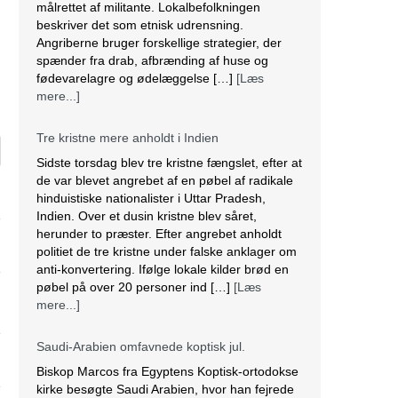
målrettet af militante. Lokalbefolkningen
beskriver det som etnisk udrensning.
Angriberne bruger forskellige strategier, der
spænder fra drab, afbrænding af huse og
fødevarelagre og ødelæggelse […]
[Læs
mere...]
Tre kristne mere anholdt i Indien
Sidste torsdag blev tre kristne fængslet, efter at
de var blevet angrebet af en pøbel af radikale
hinduistiske nationalister i Uttar Pradesh,
Indien. Over et dusin kristne blev såret,
herunder to præster. Efter angrebet anholdt
politiet de tre kristne under falske anklager om
anti-konvertering. Ifølge lokale kilder brød en
pøbel på over 20 personer ind […]
[Læs
mere...]
Saudi-Arabien omfavnede koptisk jul.
Biskop Marcos fra Egyptens Koptisk-ortodokse
kirke besøgte Saudi Arabien, hvor han fejrede