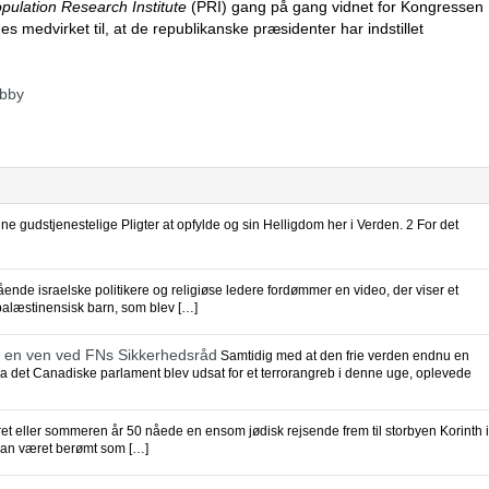
pulation Research Institute
(PRI) gang på gang vidnet for Kongressen
 medvirket til, at de republikanske præsidenter har indstillet
obby
ine gudstjenestelige Pligter at opfylde og sin Helligdom her i Verden. 2 For det
ående israelske politikere og religiøse ledere fordømmer en video, der viser et
 palæstinensisk barn, som blev […]
ter en ven ved FNs Sikkerhedsråd
Samtidig med at den frie verden endnu en
da det Canadiske parlament blev udsat for et terrorangreb i denne uge, oplevede
ret eller sommeren år 50 nåede en ensom jødisk rejsende frem til storbyen Korinth i
han været berømt som […]