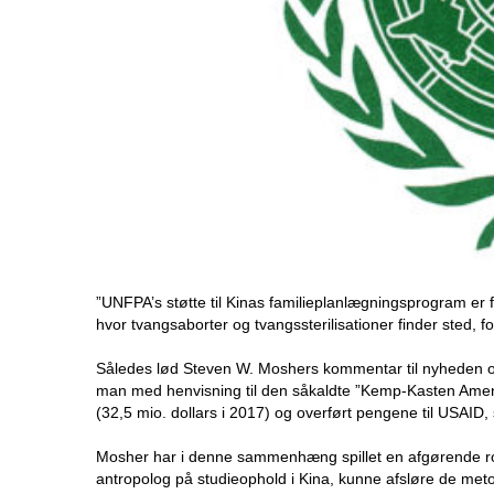
”UNFPA’s støtte til Kinas familieplanlægningsprogram er f
hvor tvangsaborter og tvangssterilisationer finder sted, 
Således lød Steven W. Moshers kommentar til nyheden om
man med henvisning til den såkaldte ”Kemp-Kasten Amend
(32,5 mio. dollars i 2017) og overført pengene til USAID
Mosher har i denne sammenhæng spillet en afgørende rolle
antropolog på studieophold i Kina, kunne afsløre de met