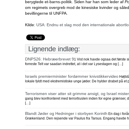
berygtede et-barns-politik. Siden har han som leder af
Po
om regimets overgreb mod de kinesiske kvinder og således
bevillingerne til UNFPA.
Kilde:
USA: Endnu et slag mod den internationale abortl
Lignende indlæg:
DNPS26: Hebræerbrevet 9
1 Vist nok havde ogsaa det første s
forreste Telt var saadan indrettet, at i det var Lysestagen og […]
Israels premierminister fordømmer knivstikkervideo
Højtst
lokale fyldt med ekstremistiske unge jøder. De hylder drabet på et
Terrorismen viser atter sit grimme ansigt, og Israel mis
gang blev konfronteret med terrortruslen inden for egne grænser, 
[…]
Blandt Jøder og Hedninger i storbyen Korinth
En dag i forå
Grækenland. Den rejsende var Paulus fra Tarsus. Engang havde 