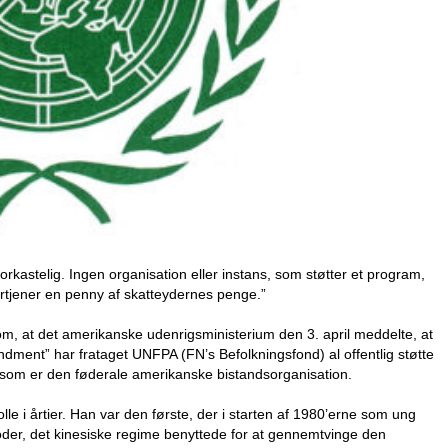
orkastelig. Ingen organisation eller instans, som støtter et program,
fortjener en penny af skatteydernes penge.”
, at det amerikanske udenrigsministerium den 3. april meddelte, at
ment” har frataget UNFPA (FN’s Befolkningsfond) al offentlig støtte
, som er den føderale amerikanske bistandsorganisation.
 i årtier. Han var den første, der i starten af 1980’erne som ung
oder, det kinesiske regime benyttede for at gennemtvinge den