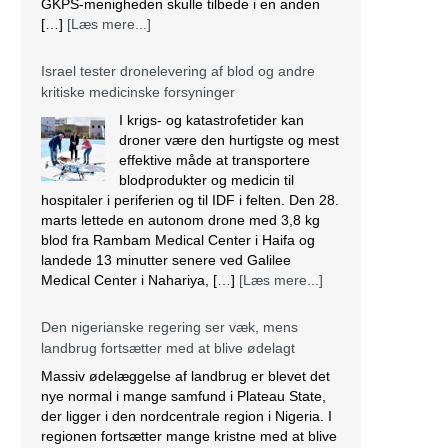
GKPS-menigheden skulle tilbede i en anden
[…]
[Læs mere...]
Israel tester dronelevering af blod og andre
kritiske medicinske forsyninger
I krigs- og katastrofetider kan
droner være den hurtigste og mest
effektive måde at transportere
blodprodukter og medicin til
hospitaler i periferien og til IDF i felten. Den 28.
marts lettede en autonom drone med 3,8 kg
blod fra Rambam Medical Center i Haifa og
landede 13 minutter senere ved Galilee
Medical Center i Nahariya, […]
[Læs mere...]
Den nigerianske regering ser væk, mens
landbrug fortsætter med at blive ødelagt
Massiv ødelæggelse af landbrug er blevet det
nye normal i mange samfund i Plateau State,
der ligger i den nordcentrale region i Nigeria. I
regionen fortsætter mange kristne med at blive