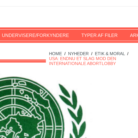
UNDERVISERE/FORKYNDERE
TYPER AF FILER
AR
HOME
/
NYHEDER
/
ETIK & MORAL
/
USA: ENDNU ET SLAG MOD DEN
INTERNATIONALE ABORTLOBBY