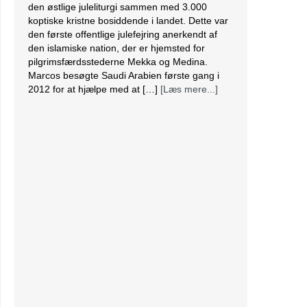
den østlige juleliturgi sammen med 3.000
koptiske kristne bosiddende i landet. Dette var
den første offentlige julefejring anerkendt af
den islamiske nation, der er hjemsted for
pilgrimsfærdsstederne Mekka og Medina.
Marcos besøgte Saudi Arabien første gang i
2012 for at hjælpe med at […]
[Læs mere...]
Lesbisk par i Costa Rica bliver viet efter
lovændring
De første vielser i Costa Rica mellem par af
samme køn har fundet sted tirsdag. Det skriver
BBC. Dermed er Costa Rica det første
centralamerikanske land, der tillader
homoseksuelle par at gifte sig. Det lesbiske par
Alexandra Quiros og Dunia Araya blev de
første til at sige “ja” til hinanden. Brylluppet blev
vist på nationalt […]
[Læs mere...]
Abbas erklærer alle aftaler med Israel og USA
for færdige