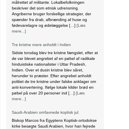
målrettet af militante. Lokalbefolkningen
beskriver det som etnisk udrensning.
Angriberne bruger forskellige strategier, der
spænder fra drab, afbrænding af huse og
fødevarelagre og ødelæggelse […]
[Læs
mere...]
Tre kristne mere anholdt i Indien
Sidste torsdag blev tre kristne fængslet, efter at
de var blevet angrebet af en pøbel af radikale
hinduistiske nationalister i Uttar Pradesh,
Indien. Over et dusin kristne blev såret,
herunder to præster. Efter angrebet anholdt
politiet de tre kristne under falske anklager om
anti-konvertering. Ifølge lokale kilder brød en
pøbel på over 20 personer ind […]
[Læs
mere...]
Saudi-Arabien omfavnede koptisk jul.
Biskop Marcos fra Egyptens Koptisk-ortodokse
kirke besøgte Saudi Arabien, hvor han fejrede