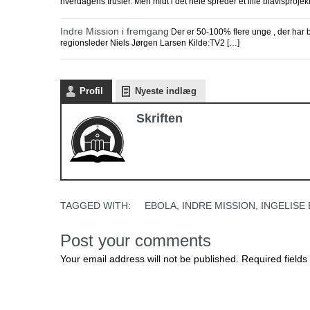
hverdagens trusler. Men midt i det hele spreder et lille biavlsprojek
Indre Mission i fremgang
Der er 50-100% flere unge , der har be
regionsleder Niels Jørgen Larsen Kilde:TV2 […]
Profil
Nyeste indlæg
Skriften
TAGGED WITH:
EBOLA
,
INDRE MISSION
,
INGELISE
Post your comments
Your email address will not be published. Required fields