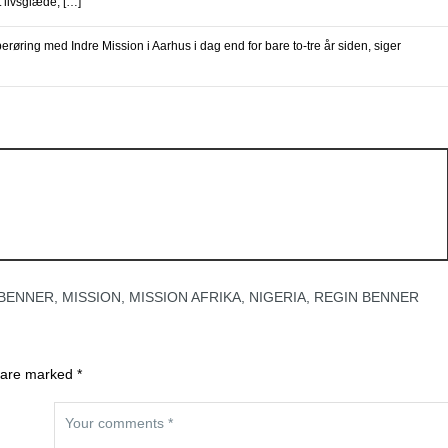
t livsglæde, […]
røring med Indre Mission i Aarhus i dag end for bare to-tre år siden, siger
 BENNER
,
MISSION
,
MISSION AFRIKA
,
NIGERIA
,
REGIN BENNER
 are marked *