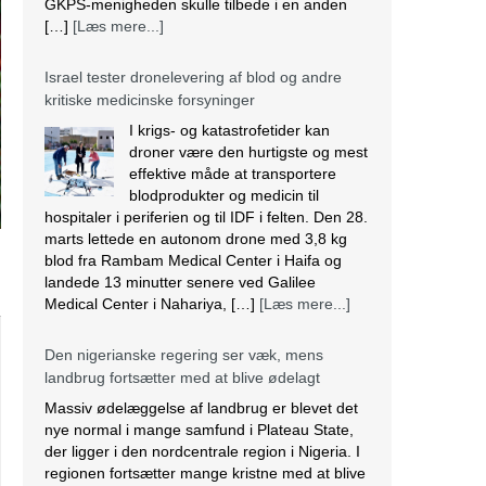
GKPS-menigheden skulle tilbede i en anden
[…]
[Læs mere...]
Israel tester dronelevering af blod og andre
kritiske medicinske forsyninger
I krigs- og katastrofetider kan
droner være den hurtigste og mest
effektive måde at transportere
blodprodukter og medicin til
hospitaler i periferien og til IDF i felten. Den 28.
marts lettede en autonom drone med 3,8 kg
blod fra Rambam Medical Center i Haifa og
landede 13 minutter senere ved Galilee
Medical Center i Nahariya, […]
[Læs mere...]
Den nigerianske regering ser væk, mens
landbrug fortsætter med at blive ødelagt
Massiv ødelæggelse af landbrug er blevet det
nye normal i mange samfund i Plateau State,
der ligger i den nordcentrale region i Nigeria. I
regionen fortsætter mange kristne med at blive