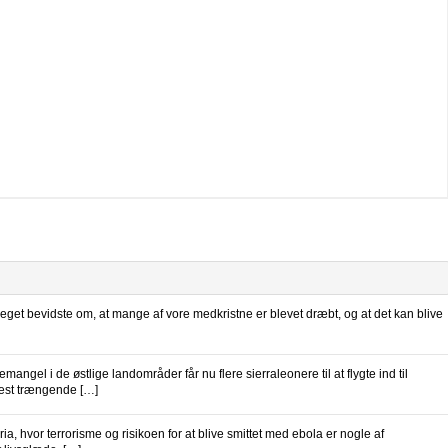
meget bevidste om, at mange af vore medkristne er blevet dræbt, og at det kan blive
angel i de østlige landområder får nu flere sierraleonere til at flygte ind til
 mest trængende […]
, hvor terrorisme og risikoen for at blive smittet med ebola er nogle af