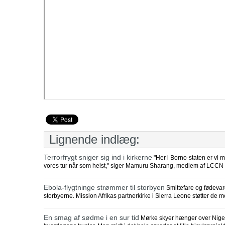
Lignende indlæg:
Terrorfrygt sniger sig ind i kirkerne
"Her i Borno-staten er vi 
vores tur når som helst," siger Mamuru Sharang, medlem af LCCN
Ebola-flygtninge strømmer til storbyen
Smittefare og fødevarem
storbyerne. Mission Afrikas partnerkirke i Sierra Leone støtter de
En smag af sødme i en sur tid
Mørke skyer hænger over Nigeria