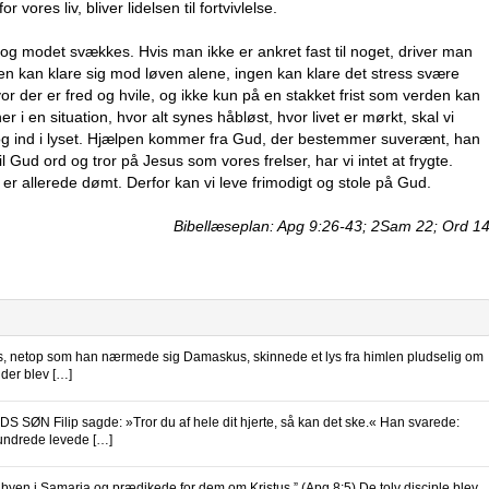
vores liv, bliver lidelsen til fortvivlelse.
r og modet svækkes. Hvis man ikke er ankret fast til noget, driver man
ngen kan klare sig mod løven alene, ingen kan klare det stress svære
vor der er fred og hvile, og ikke kun på en stakket frist som verden kan
r i en situation, hvor alt synes håbløst, hvor livet er mørkt, skal vi
t og ind i lyset. Hjælpen kommer fra Gud, der bestemmer suverænt, han
il Gud ord og tror på Jesus som vores frelser, har vi intet at frygte.
r allerede dømt. Derfor kan vi leve frimodigt og stole på Gud.
Bibellæseplan: Apg 9:26-43; 2Sam 22; Ord 1
etop som han nærmede sig Damaskus, skinnede et lys fra himlen pludselig om
der blev […]
ØN Filip sagde: »Tror du af hele dit hjerte, så kan det ske.« Han svarede:
rhundrede levede […]
yen i Samaria og prædikede for dem om Kristus.” (Apg 8:5) De tolv disciple blev