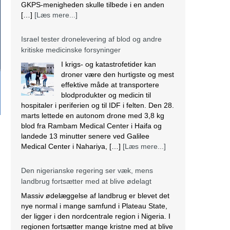
GKPS-menigheden skulle tilbede i en anden
[…]
[Læs mere...]
Israel tester dronelevering af blod og andre
kritiske medicinske forsyninger
I krigs- og katastrofetider kan
droner være den hurtigste og mest
effektive måde at transportere
blodprodukter og medicin til
hospitaler i periferien og til IDF i felten. Den 28.
marts lettede en autonom drone med 3,8 kg
blod fra Rambam Medical Center i Haifa og
landede 13 minutter senere ved Galilee
Medical Center i Nahariya, […]
[Læs mere...]
Den nigerianske regering ser væk, mens
landbrug fortsætter med at blive ødelagt
Massiv ødelæggelse af landbrug er blevet det
nye normal i mange samfund i Plateau State,
der ligger i den nordcentrale region i Nigeria. I
regionen fortsætter mange kristne med at blive