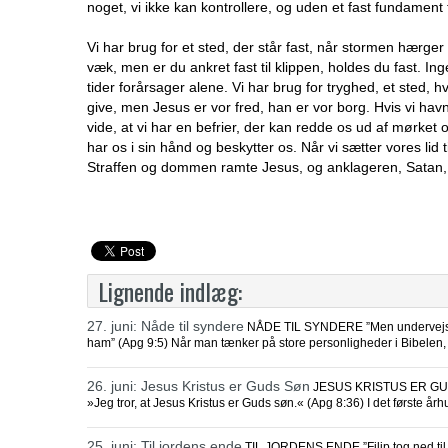
noget, vi ikke kan kontrollere, og uden et fast fundament for 
Vi har brug for et sted, der står fast, når stormen hærge
væk, men er du ankret fast til klippen, holdes du fast. I
tider forårsager alene. Vi har brug for tryghed, et sted, h
give, men Jesus er vor fred, han er vor borg. Hvis vi havne
vide, at vi har en befrier, der kan redde os ud af mørke
har os i sin hånd og beskytter os. Når vi sætter vores lid t
Straffen og dommen ramte Jesus, og anklageren, Satan, e
Lignende indlæg:
27. juni: Nåde til syndere
NÅDE TIL SYNDERE ”Men undervejs, n
ham” (Apg 9:5) Når man tænker på store personligheder i Bibelen, 
26. juni: Jesus Kristus er Guds Søn
JESUS KRISTUS ER GUDS S
»Jeg tror, at Jesus Kristus er Guds søn.« (Apg 8:36) I det første å
25. juni: Til jordens ende
TIL JORDENS ENDE ”Filip tog ned til b