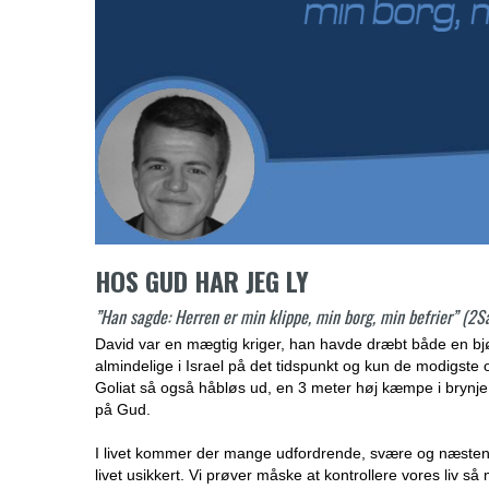
HOS GUD HAR JEG LY
”Han sagde: Herren er min klippe, min borg, min befrier” (2
David var en mægtig kriger, han havde dræbt både en bj
almindelige i Israel på det tidspunkt og kun de modigst
Goliat så også håbløs ud, en 3 meter høj kæmpe i brynj
på Gud.
I livet kommer der mange udfordrende, svære og næsten h
livet usikkert. Vi prøver måske at kontrollere vores liv så