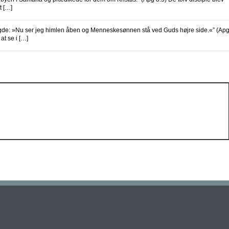
t […]
: »Nu ser jeg himlen åben og Menneskesønnen stå ved Guds højre side.«” (Ap
at se i […]