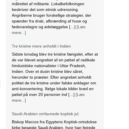
målrettet af militante. Lokalbefolkningen
beskriver det som etnisk udrensning.
Angriberne bruger forskellige strategier, der
spænder fra drab, afbrænding af huse og
fødevarelagre og ødelæggelse […]
[Læs
mere...]
Tre kristne mere anholdt i Indien
Sidste torsdag blev tre kristne fængslet, efter at
4
de var blevet angrebet af en pøbel af radikale
hinduistiske nationalister i Uttar Pradesh,
Indien. Over et dusin kristne blev såret,
herunder to præster. Efter angrebet anholdt
politiet de tre kristne under falske anklager om
anti-konvertering. Ifølge lokale kilder brød en
pøbel på over 20 personer ind […]
[Læs
mere...]
Saudi-Arabien omfavnede koptisk jul.
Biskop Marcos fra Egyptens Koptisk-ortodokse
kirke besøgte Saudi Arabien, hvor han fejrede