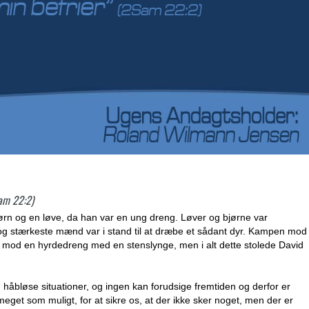
Sam 22:2)
ørn og en løve, da han var en ung dreng. Løver og bjørne var
e og stærkeste mænd var i stand til at dræbe et sådant dyr. Kampen mod
e mod en hyrdedreng med en stenslynge, men i alt dette stolede David
åbløse situationer, og ingen kan forudsige fremtiden og derfor er
 meget som muligt, for at sikre os, at der ikke sker noget, men der er