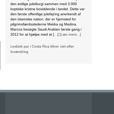
den østlige juleliturgi sammen med 3.000
koptiske kristne bosiddende i landet. Dette var
den første offentlige julefejring anerkendt af
g
den islamiske nation, der er hjemsted for
pilgrimsfærdsstederne Mekka og Medina.
Marcos besøgte Saudi Arabien første gang i
2012 for at hjælpe med at […]
[Læs mere...]
Lesbisk par i Costa Rica bliver viet efter
lovændring
De første vielser i Costa Rica mellem par af
samme køn har fundet sted tirsdag. Det skriver
BBC. Dermed er Costa Rica det første
centralamerikanske land, der tillader
homoseksuelle par at gifte sig. Det lesbiske par
Alexandra Quiros og Dunia Araya blev de
første til at sige “ja” til hinanden. Brylluppet blev
vist på nationalt […]
[Læs mere...]
Abbas erklærer alle aftaler med Israel og USA
for færdige