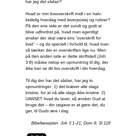
har jeg det sådan?
Hvad er min livsoverskrift midt i en halv-
kedelig hverdag med leverpostej og rutiner?
På den ene side er det sundt og godt at
blive udfordret på, hvad man egentligt
ønsker der skal være éns ”overskrift for
livet” – og da specielt i forhold til, hvad man
så tænker der er overskriften lige nu. Men
på den anden side er dette skriftsted (Joh
3:8) måske netop en opmuntring til dig, der
ikke kan se dit livs overskrift i din hverdag.
Til dig der har det sådan, har jeg to
opmuntringer: 1) det kræver alle slags
kristne, for at nå alle slags ikke-kristne. 2)
UANSET hvad du laver, så ønsker Gud at
bruge det – din opgave er at gøre det, du
gør, til Guds ære i dag.
Bibellæseplan: Joh 3:1-21; Dom 9; Sl 118