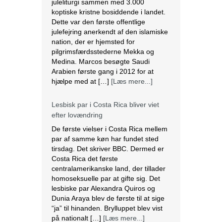
juleliturgi sammen med 3.000
koptiske kristne bosiddende i landet.
Dette var den første offentlige
julefejring anerkendt af den islamiske
nation, der er hjemsted for
pilgrimsfærdsstederne Mekka og
Medina. Marcos besøgte Saudi
Arabien første gang i 2012 for at
hjælpe med at […]
[Læs mere...]
Lesbisk par i Costa Rica bliver viet
efter lovændring
De første vielser i Costa Rica mellem
par af samme køn har fundet sted
tirsdag. Det skriver BBC. Dermed er
Costa Rica det første
centralamerikanske land, der tillader
homoseksuelle par at gifte sig. Det
lesbiske par Alexandra Quiros og
Dunia Araya blev de første til at sige
“ja” til hinanden. Brylluppet blev vist
på nationalt […]
[Læs mere...]