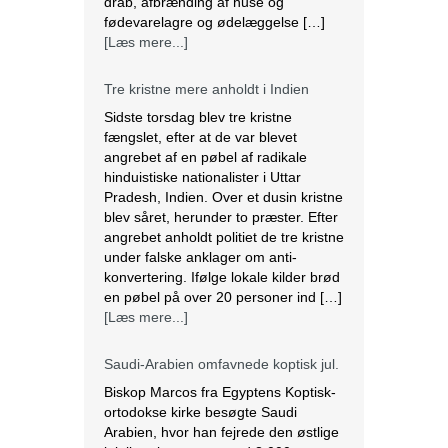
drab, afbrænding af huse og
fødevarelagre og ødelæggelse […]
[Læs mere...]
Tre kristne mere anholdt i Indien
Sidste torsdag blev tre kristne
fængslet, efter at de var blevet
angrebet af en pøbel af radikale
hinduistiske nationalister i Uttar
Pradesh, Indien. Over et dusin kristne
blev såret, herunder to præster. Efter
angrebet anholdt politiet de tre kristne
under falske anklager om anti-
konvertering. Ifølge lokale kilder brød
en pøbel på over 20 personer ind […]
[Læs mere...]
Saudi-Arabien omfavnede koptisk jul.
Biskop Marcos fra Egyptens Koptisk-
ortodokse kirke besøgte Saudi
Arabien, hvor han fejrede den østlige