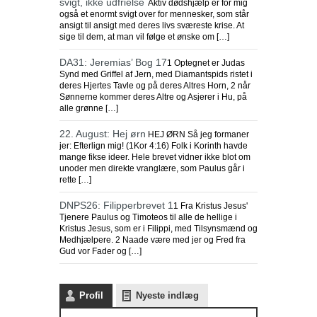
svigt, ikke udfrielse
Aktiv dødshjælp er for mig
også et enormt svigt over for mennesker, som står
ansigt til ansigt med deres livs sværeste krise. At
sige til dem, at man vil følge et ønske om […]
DA31: Jeremias’ Bog 17
1 Optegnet er Judas
Synd med Griffel af Jern, med Diamantspids ristet i
deres Hjertes Tavle og på deres Altres Horn, 2 når
Sønnerne kommer deres Altre og Asjerer i Hu, på
alle grønne […]
22. August: Hej ørn
HEJ ØRN Så jeg formaner
jer: Efterlign mig! (1Kor 4:16) Folk i Korinth havde
mange fikse ideer. Hele brevet vidner ikke blot om
unoder men direkte vranglære, som Paulus går i
rette […]
DNPS26: Filipperbrevet 1
1 Fra Kristus Jesus'
Tjenere Paulus og Timoteos til alle de hellige i
Kristus Jesus, som er i Filippi, med Tilsynsmænd og
Medhjælpere. 2 Naade være med jer og Fred fra
Gud vor Fader og […]
Endnu en kirkelukning i Indonesien
Purwakarta
Profil
Nyeste indlæg
regeringsmyndigheden i