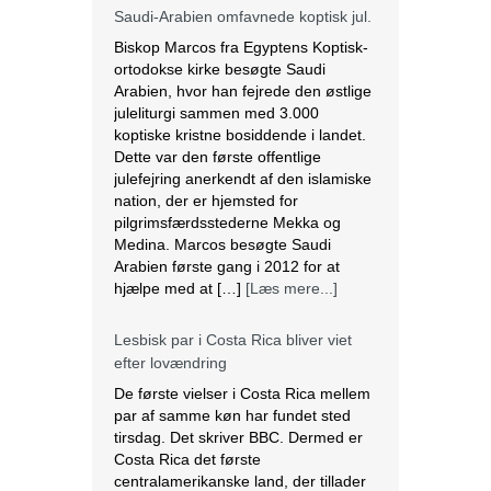
Dette var den første offentlige
julefejring anerkendt af den islamiske
nation, der er hjemsted for
pilgrimsfærdsstederne Mekka og
Medina. Marcos besøgte Saudi
Arabien første gang i 2012 for at
hjælpe med at […]
[Læs mere...]
Lesbisk par i Costa Rica bliver viet
efter lovændring
De første vielser i Costa Rica mellem
par af samme køn har fundet sted
tirsdag. Det skriver BBC. Dermed er
Costa Rica det første
centralamerikanske land, der tillader
homoseksuelle par at gifte sig. Det
lesbiske par Alexandra Quiros og
Dunia Araya blev de første til at sige
“ja” til hinanden. Brylluppet blev vist
på nationalt […]
[Læs mere...]