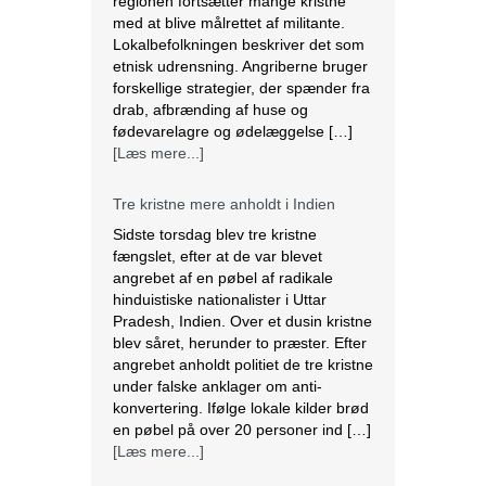
[Læs mere...]
Tre kristne mere anholdt i Indien
Sidste torsdag blev tre kristne
fængslet, efter at de var blevet
angrebet af en pøbel af radikale
hinduistiske nationalister i Uttar
Pradesh, Indien. Over et dusin kristne
blev såret, herunder to præster. Efter
angrebet anholdt politiet de tre kristne
under falske anklager om anti-
konvertering. Ifølge lokale kilder brød
en pøbel på over 20 personer ind […]
[Læs mere...]
Saudi-Arabien omfavnede koptisk jul.
Biskop Marcos fra Egyptens Koptisk-
ortodokse kirke besøgte Saudi
Arabien, hvor han fejrede den østlige
juleliturgi sammen med 3.000
koptiske kristne bosiddende i landet.