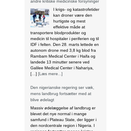
IDF i felten. Den 28. marts lettede en
autonom drone med 3,8 kg blod fra
Rambam Medical Center i Haifa og
landede 13 minutter senere ved
Galilee Medical Center i Nahariya,
[…]
[Læs mere...]
Den nigerianske regering ser væk,
mens landbrug fortsætter med at
blive ødelagt
Massiv ødelæggelse af landbrug er
blevet det nye normal i mange
samfund i Plateau State, der ligger i
den nordcentrale region i Nigeria. I
regionen fortsætter mange kristne
med at blive målrettet af militante.
Lokalbefolkningen beskriver det som
etnisk udrensning. Angriberne bruger
forskellige strategier, der spænder fra
drab, afbrænding af huse og
fødevarelagre og ødelæggelse […]