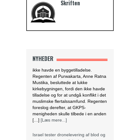
Skriften
Vestjava lukkede
Purwakarta Simalungun
Protestant Christian Church (GKPS)
bygning i Cigelam landsby, fordi den
ikke havde en byggetilladelse.
Regenten af Purwakarta, Anne Ratna
Mustika, besluttede at lukke
kirkebygningen, fordi den ikke havde
tilladelse og for at undgå konflikt i det
NYHEDER
muslimske flertalssamfund. Regenten
foreslog derefter, at GKPS-
menigheden skulle tilbede i en anden
[…]
[Læs mere...]
Israel tester dronelevering af blod og
andre kritiske medicinske forsyninger
I krigs- og katastrofetider
kan droner være den
hurtigste og mest
effektive måde at
transportere blodprodukter og
medicin til hospitaler i periferien og til