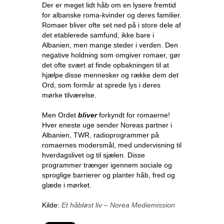
Der er meget lidt håb om en lysere fremtid
for albanske roma-kvinder og deres familier.
Romaer bliver ofte set ned på i store dele af
det etablerede samfund, ikke bare i
Albanien, men mange steder i verden. Den
negative holdning som omgiver romaer, gør
det ofte svært at finde opbakningen til at
hjælpe disse mennesker og række dem det
Ord, som formår at sprede lys i deres
mørke tilværelse.
Men Ordet
bliver
forkyndt for romaerne!
Hver eneste uge sender Noreas partner i
Albanien, TWR, radioprogrammer på
romaernes modersmål, med undervisning til
hverdagslivet og til sjælen. Disse
programmer trænger igennem sociale og
sproglige barrierer og planter håb, fred og
glæde i mørket.
Kilde:
Et håbløst liv – Norea Mediemission