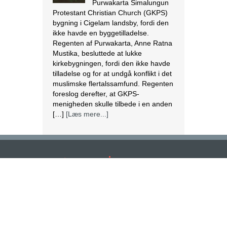
Purwakarta Simalungun
Protestant Christian Church (GKPS)
bygning i Cigelam landsby, fordi den
ikke havde en byggetilladelse.
Regenten af Purwakarta, Anne Ratna
Mustika, besluttede at lukke
kirkebygningen, fordi den ikke havde
tilladelse og for at undgå konflikt i det
muslimske flertalssamfund. Regenten
foreslog derefter, at GKPS-
menigheden skulle tilbede i en anden
[…]
[Læs mere...]
Israel tester dronelevering af blod og
andre kritiske medicinske forsyninger
I krigs- og katastrofetider
FØLG SKRIFTEN PÅ DE SOCIALE MEDIER
kan droner være den
hurtigste og mest
effektive måde at
transportere blodprodukter og
medicin til hospitaler i periferien og til
IDF i felten. Den 28. marts lettede en