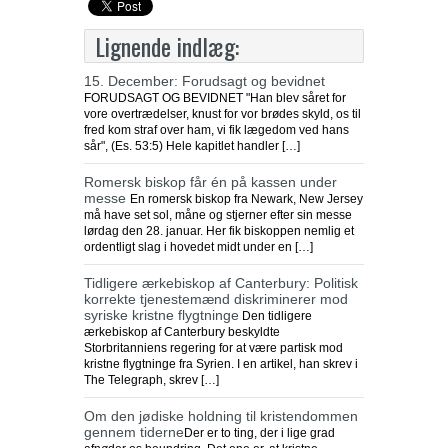
Lignende indlæg:
15. December: Forudsagt og bevidnet
FORUDSAGT OG BEVIDNET "Han blev såret for
vore overtrædelser, knust for vor brødes skyld, os til
fred kom straf over ham, vi fik lægedom ved hans
sår", (Es. 53:5) Hele kapitlet handler […]
Romersk biskop får én på kassen under
messe
En romersk biskop fra Newark, New Jersey
må have set sol, måne og stjerner efter sin messe
lørdag den 28. januar. Her fik biskoppen nemlig et
ordentligt slag i hovedet midt under en […]
Tidligere ærkebiskop af Canterbury: Politisk
korrekte tjenestemænd diskriminerer mod
syriske kristne flygtninge
Den tidligere
ærkebiskop af Canterbury beskyldte
Storbritanniens regering for at være partisk mod
kristne flygtninge fra Syrien. I en artikel, han skrev i
The Telegraph, skrev […]
Om den jødiske holdning til kristendommen
gennem tiderne
Der er to ting, der i lige grad