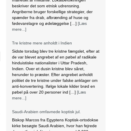
politiet de tre kristne under falske anklager om
anti-konvertering. Ifølge lokale kilder brød en
pøbel på over 20 personer ind […]
[Læs
mere...]
Saudi-Arabien omfavnede koptisk jul.
Biskop Marcos fra Egyptens Koptisk-ortodokse
kirke besøgte Saudi Arabien, hvor han fejrede
den østlige juleliturgi sammen med 3.000
koptiske kristne bosiddende i landet. Dette var
den første offentlige julefejring anerkendt af
den islamiske nation, der er hjemsted for
pilgrimsfærdsstederne Mekka og Medina.
Marcos besøgte Saudi Arabien første gang i
2012 for at hjælpe med at […]
[Læs mere...]
Lesbisk par i Costa Rica bliver viet efter
lovændring
De første vielser i Costa Rica mellem par af
samme køn har fundet sted tirsdag. Det skriver
BBC. Dermed er Costa Rica det første