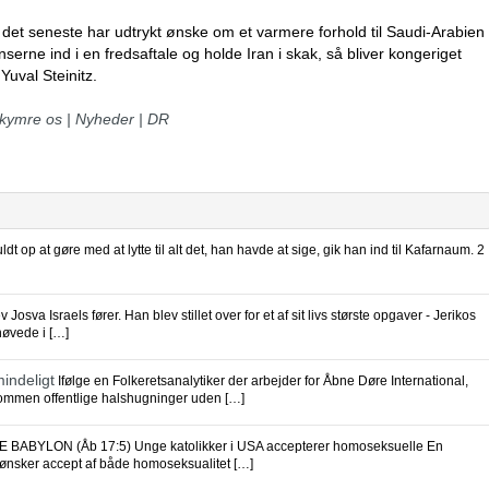
det seneste har udtrykt ønske om et varmere forhold til Saudi-Arabien
erne ind i en fredsaftale og holde Iran i skak, så bliver kongeriget
Yuval Steinitz.
ekymre os | Nyheder | DR
ldt op at gøre med at lytte til alt det, han havde at sige, gik han ind til Kafarnaum. 2
va Israels fører. Han blev stillet over for et af sit livs største opgaver - Jerikos
høvede i […]
mindeligt
Ifølge en Folkeretsanalytiker der arbejder for Åbne Døre International,
ndommen offentlige halshugninger uden […]
BABYLON (Åb 17:5) Unge katolikker i USA accepterer homoseksuelle En
e ønsker accept af både homoseksualitet […]