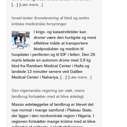
Medical Center i Nahariya, […]
[Læs mere...]
Den nigerianske regering ser væk, mens
landbrug fortsætter med at blive ødelagt
Massiv ødelæggelse af landbrug er blevet det
nye normal i mange samfund i Plateau State,
der ligger i den nordcentrale region i Nigeria. I
regionen fortsætter mange kristne med at blive
målrettet af militante. Lokalbefolkningen
beskriver det som etnisk udrensning.
Angriberne bruger forskellige strategier, der
spænder fra drab, afbrænding af huse og
fødevarelagre og ødelæggelse […]
[Læs
mere...]
Tre kristne mere anholdt i Indien
Sidste torsdag blev tre kristne fængslet, efter at
de var blevet angrebet af en pøbel af radikale
hinduistiske nationalister i Uttar Pradesh,
Indien. Over et dusin kristne blev såret,
herunder to præster. Efter angrebet anholdt