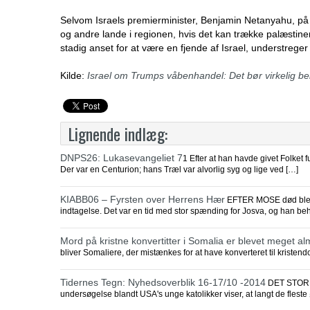
Selvom Israels premierminister, Benjamin Netanyahu, på 
og andre lande i regionen, hvis det kan trække palæstinens
stadig anset for at være en fjende af Israel, understreger 
Kilde:
Israel om Trumps våbenhandel: Det bør virkelig b
Lignende indlæg:
DNPS26: Lukasevangeliet 7
1 Efter at han havde givet Folket fu
Der var en Centurion; hans Træl var alvorlig syg og lige ved […]
KIABB06 – Fyrsten over Herrens Hær
EFTER MOSE død blev Jos
indtagelse. Det var en tid med stor spænding for Josva, og han be
Mord på kristne konvertitter i Somalia er blevet meget al
bliver Somaliere, der mistænkes for at have konverteret til kriste
Tidernes Tegn: Nyhedsoverblik 16-17/10 -2014
DET STORE 
undersøgelse blandt USA's unge katolikker viser, at langt de flest