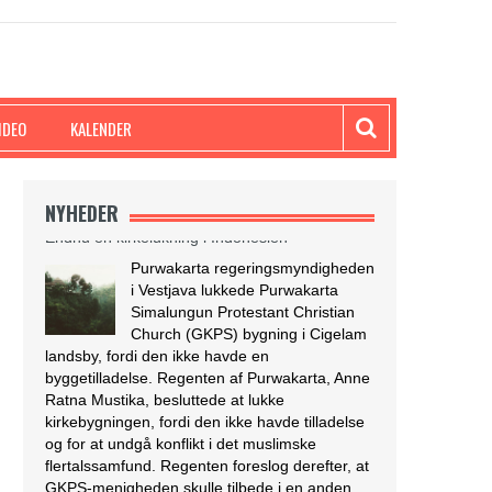
i Vestjava lukkede Purwakarta
Simalungun Protestant Christian
Church (GKPS) bygning i Cigelam
landsby, fordi den ikke havde en
byggetilladelse. Regenten af Purwakarta, Anne
Ratna Mustika, besluttede at lukke
IDEO
KALENDER
kirkebygningen, fordi den ikke havde tilladelse
og for at undgå konflikt i det muslimske
flertalssamfund. Regenten foreslog derefter, at
GKPS-menigheden skulle tilbede i en anden
NYHEDER
[…]
[Læs mere...]
Israel tester dronelevering af blod og andre
kritiske medicinske forsyninger
I krigs- og katastrofetider kan
droner være den hurtigste og mest
effektive måde at transportere
blodprodukter og medicin til
hospitaler i periferien og til IDF i felten. Den 28.
marts lettede en autonom drone med 3,8 kg
blod fra Rambam Medical Center i Haifa og
landede 13 minutter senere ved Galilee