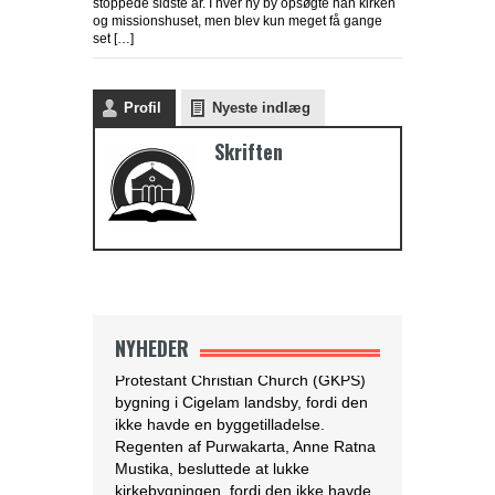
stoppede sidste år. I hver ny by opsøgte han kirken
og missionshuset, men blev kun meget få gange
set […]
Profil
Nyeste indlæg
Endnu en kirkelukning i Indonesien
Purwakarta
Skriften
regeringsmyndigheden i
Vestjava lukkede
Purwakarta Simalungun
Protestant Christian Church (GKPS)
bygning i Cigelam landsby, fordi den
ikke havde en byggetilladelse.
Regenten af Purwakarta, Anne Ratna
Mustika, besluttede at lukke
kirkebygningen, fordi den ikke havde
NYHEDER
tilladelse og for at undgå konflikt i det
muslimske flertalssamfund. Regenten
foreslog derefter, at GKPS-
menigheden skulle tilbede i en anden
[…]
[Læs mere...]