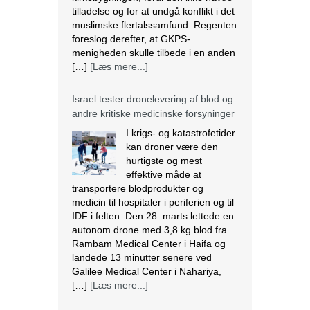
Israel tester dronelevering af blod og
andre kritiske medicinske forsyninger
I krigs- og katastrofetider
kan droner være den
hurtigste og mest
effektive måde at
transportere blodprodukter og
medicin til hospitaler i periferien og til
IDF i felten. Den 28. marts lettede en
autonom drone med 3,8 kg blod fra
Rambam Medical Center i Haifa og
landede 13 minutter senere ved
Galilee Medical Center i Nahariya,
[…]
[Læs mere...]
Den nigerianske regering ser væk,
mens landbrug fortsætter med at
blive ødelagt
Massiv ødelæggelse af landbrug er
blevet det nye normal i mange
samfund i Plateau State, der ligger i