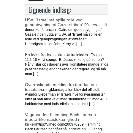
Lignende indlæg:
USA: “Israel må spille rolle ved
genopbygning af Gaza-striben”
På tærsklen til
donor-konferencen i Cairo om genopbygning af
Gaza-striben udtaler USA, at “Israel må spille en
rolle ved genopbygningen af området”.
Udenrigsminister John Kerry vil […]
En kvist fra Isajs stub
Ud fra teksten i Esajas
11:1-10 vil vi spørge: Er Jesus virkelig på tronen?
Når vi slår op i dagens avis, konstatere mange af os
jo at det stadig er ondskaben der regere, og så må
man […]
Overraskende melding fra top-duo om
tostatsløsning
Mandag aften blev det officielt:
Avigdor Lieberman er Israels nye forsvarsminister,
efter at han blev valgt med stemmerne 55 mod 43. I
forbindelse med indsættelsen talte først […]
Vagabonden Flemming Bach Laursen
mødte ikke næstekærlighed i
kirken
https://vimeo.com/200970269 Flemming
Bach Laursen har gået på landevejen i 38 år og