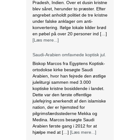
Saudi-Arabien omfavnede koptisk jul.
Biskop Marcos fra Egyptens Koptisk-
ortodokse kirke besøgte Saudi
Arabien, hvor han fejrede den østlige
juleliturgi sammen med 3.000
koptiske kristne bosiddende i landet.
Dette var den første offentlige
julefejring anerkendt af den islamiske
nation, der er hjemsted for
pilgrimsfærdsstederne Mekka og
Medina. Marcos besøgte Saudi
Arabien første gang i 2012 for at
hjælpe med at […]
[Læs mere...]
Lesbisk par i Costa Rica bliver viet
efter lovændring
De første vielser i Costa Rica mellem
par af samme køn har fundet sted
tirsdag. Det skriver BBC. Dermed er
Costa Rica det første