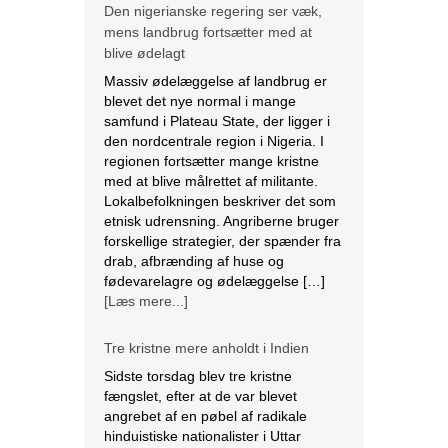
den nordcentrale region i Nigeria. I
regionen fortsætter mange kristne
med at blive målrettet af militante.
Lokalbefolkningen beskriver det som
etnisk udrensning. Angriberne bruger
forskellige strategier, der spænder fra
drab, afbrænding af huse og
fødevarelagre og ødelæggelse […]
[Læs mere...]
Tre kristne mere anholdt i Indien
Sidste torsdag blev tre kristne
fængslet, efter at de var blevet
angrebet af en pøbel af radikale
hinduistiske nationalister i Uttar
Pradesh, Indien. Over et dusin kristne
blev såret, herunder to præster. Efter
angrebet anholdt politiet de tre kristne
under falske anklager om anti-
konvertering. Ifølge lokale kilder brød
en pøbel på over 20 personer ind […]
[Læs mere...]