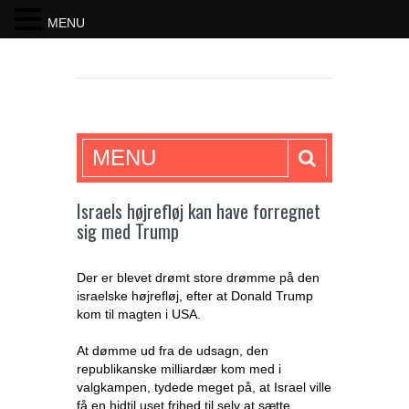
MENU
SKRIFTEN
MENU
Israels højrefløj kan have forregnet
sig med Trump
Der er blevet drømt store drømme på den
israelske højrefløj, efter at Donald Trump
kom til magten i USA.
At dømme ud fra de udsagn, den
republikanske milliardær kom med i
valgkampen, tydede meget på, at Israel ville
få en hidtil uset frihed til selv at sætte