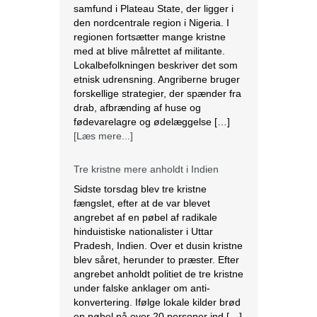
samfund i Plateau State, der ligger i
den nordcentrale region i Nigeria. I
regionen fortsætter mange kristne
med at blive målrettet af militante.
Lokalbefolkningen beskriver det som
etnisk udrensning. Angriberne bruger
forskellige strategier, der spænder fra
drab, afbrænding af huse og
fødevarelagre og ødelæggelse […]
[Læs mere...]
Tre kristne mere anholdt i Indien
Sidste torsdag blev tre kristne
fængslet, efter at de var blevet
angrebet af en pøbel af radikale
hinduistiske nationalister i Uttar
Pradesh, Indien. Over et dusin kristne
blev såret, herunder to præster. Efter
angrebet anholdt politiet de tre kristne
under falske anklager om anti-
konvertering. Ifølge lokale kilder brød
en pøbel på over 20 personer ind […]