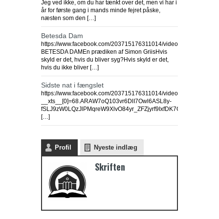
Jeg ved ikke, om du har tænkt over det, men vi har i
år for første gang i mands minde fejret påske,
næsten som den […]
Betesda Dam
https://www.facebook.com/203715176311014/videos/5679422574
BETESDA DAMEn prædiken af Simon GriisHvis
skyld er det, hvis du bliver syg?Hvis skyld er det,
hvis du ikke bliver […]
Sidste nat i fængslet
https://www.facebook.com/203715176311014/videos/3145157362
__xts__[0]=68.ARAW7oQ103vr6DlI7Owl6ASL8y-
fSLJ9zW0LQzJlPMqreW9XlvO84yr_ZFZjyrf9IxfDK7O4sLmIgbIB0k
[…]
Profil
Nyeste indlæg
Skriften