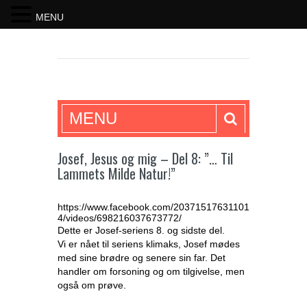
MENU
SKRIFTEN
MENU
Josef, Jesus og mig – Del 8: ”… Til
Lammets Milde Natur!”
https://www.facebook.com/20371517631101
4/videos/698216037673772/
Dette er Josef-seriens 8. og sidste del.
Vi er nået til seriens klimaks, Josef mødes
med sine brødre og senere sin far. Det
handler om forsoning og om tilgivelse, men
også om prøve.