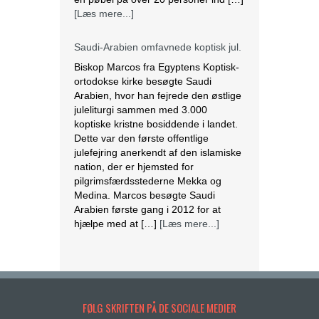
[Læs mere...]
Saudi-Arabien omfavnede koptisk jul.
Biskop Marcos fra Egyptens Koptisk-
ortodokse kirke besøgte Saudi
Arabien, hvor han fejrede den østlige
juleliturgi sammen med 3.000
koptiske kristne bosiddende i landet.
Dette var den første offentlige
julefejring anerkendt af den islamiske
nation, der er hjemsted for
pilgrimsfærdsstederne Mekka og
Medina. Marcos besøgte Saudi
Arabien første gang i 2012 for at
hjælpe med at […]
[Læs mere...]
Lesbisk par i Costa Rica bliver viet
efter lovændring
De første vielser i Costa Rica mellem
FØLG SKRIFTEN PÅ DE SOCIALE MEDIER
par af samme køn har fundet sted