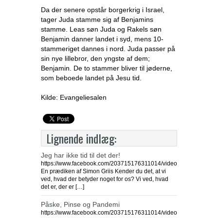
Da der senere opstår borgerkrig i Israel,
tager Juda stamme sig af Benjamins
stamme. Leas søn Juda og Rakels søn
Benjamin danner landet i syd, mens 10-
stammeriget dannes i nord. Juda passer på
sin nye lillebror, den yngste af dem;
Benjamin. De to stammer bliver til jøderne,
som beboede landet på Jesu tid.
Kilde: Evangeliesalen
Lignende indlæg:
Jeg har ikke tid til det der!
https://www.facebook.com/203715176311014/videos/2739432436
En prædiken af Simon Griis Kender du det, at vi
ved, hvad der betyder noget for os? Vi ved, hvad
det er, der er […]
Påske, Pinse og Pandemi
https://www.facebook.com/203715176311014/videos/8566039480