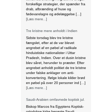
Pradesh, Indien. Over et dusin kristne
blev såret, herunder to præster. Efter
angrebet anholdt politiet de tre kristne
under falske anklager om anti-
konvertering. Ifølge lokale kilder brød
en pøbel på over 20 personer ind […]
[Læs mere...]
Saudi-Arabien omfavnede koptisk jul.
Biskop Marcos fra Egyptens Koptisk-
ortodokse kirke besøgte Saudi
Arabien, hvor han fejrede den østlige
juleliturgi sammen med 3.000
koptiske kristne bosiddende i landet.
Dette var den første offentlige
julefejring anerkendt af den islamiske
nation, der er hjemsted for
pilgrimsfærdsstederne Mekka og
Medina. Marcos besøgte Saudi
Arabien første gang i 2012 for at
hjælpe med at […]
[Læs mere...]