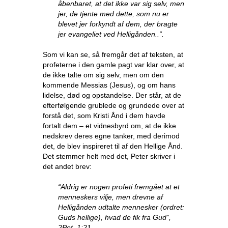
åbenbaret, at det ikke var sig selv, men
jer, de tjente med dette, som nu er
blevet jer forkyndt af dem, der bragte
jer evangeliet ved Helligånden..”.
Som vi kan se, så fremgår det af teksten, at
profeterne i den gamle pagt var klar over, at
de ikke talte om sig selv, men om den
kommende Messias (Jesus), og om hans
lidelse, død og opstandelse. Der står, at de
efterfølgende grublede og grundede over at
forstå det, som Kristi Ånd i dem havde
fortalt dem – et vidnesbyrd om, at de ikke
nedskrev deres egne tanker, med derimod
det, de blev inspireret til af den Hellige Ånd.
Det stemmer helt med det, Peter skriver i
det andet brev:
“Aldrig er nogen profeti fremgået at et
menneskers vilje, men drevne af
Helligånden udtalte mennesker (ordret:
Guds hellige), hvad de fik fra Gud”,
2Pet. 1:21.