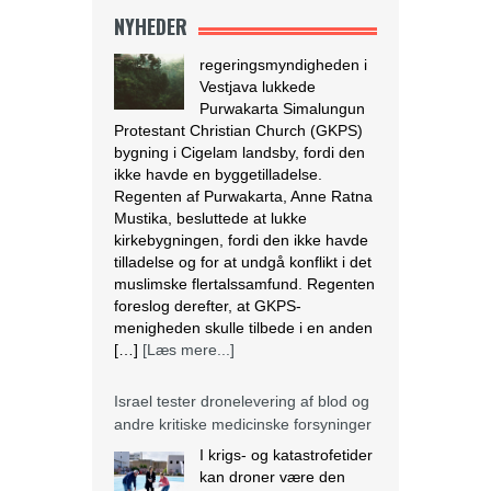
tilladelse og for at undgå konflikt i det
NYHEDER
muslimske flertalssamfund. Regenten
foreslog derefter, at GKPS-
menigheden skulle tilbede i en anden
[…]
[Læs mere...]
Israel tester dronelevering af blod og
andre kritiske medicinske forsyninger
I krigs- og katastrofetider
kan droner være den
hurtigste og mest
effektive måde at
transportere blodprodukter og
medicin til hospitaler i periferien og til
IDF i felten. Den 28. marts lettede en
autonom drone med 3,8 kg blod fra
Rambam Medical Center i Haifa og
landede 13 minutter senere ved
Galilee Medical Center i Nahariya,
[…]
[Læs mere...]