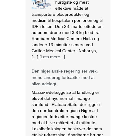
Den nigerianske regering ser væk,
mens landbrug fortsætter med at
blive ødelagt
Massiv ødelæggelse af landbrug er
blevet det nye normal i mange
samfund i Plateau State, der ligger i
den nordcentrale region i Nigeria. I
regionen fortsætter mange kristne
med at blive målrettet af militante.
Lokalbefolkningen beskriver det som
etnisk udrensning. Angriberne bruger
forskellige strategier, der spænder fra
drab, afbrænding af huse og
fødevarelagre og ødelæggelse […]
[Læs mere...]
Tre kristne mere anholdt i Indien
Sidste torsdag blev tre kristne
fængslet, efter at de var blevet
angrebet af en pøbel af radikale
hinduistiske nationalister i Uttar