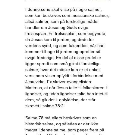
I denne serie skal vi se på nogle salmer,
som kan beskrives som messianske salmer,
altså salmer, som på forskellige måder
handler om Jesus og Guds evige
frelsesplan. En frelsesplan, som begyndte,
da Jesus kom til jorden, og døde for
verdens synd, og som fuldendes, når han
kommer tilbage til jorden og opretter sit
evige fredsrige. En del af disse profetier
ligger spredt som små glimt i forskellige
salmer, hvor det måske kun er et enkelt
vers, som vi ser opfyldt i forbindelse med
Jesu virke. Fx skriver evangelisten
Mattæus, at når Jesus talte til folkeskaren i
lignelser, og uden lignelser talte han intet til
dem, så gik det i. opfyldelse, der står
skrevet i salme 78:2.
Salme 78 må ellers beskrives som en
historisk salme, og således er der ikke
meget i denne salme, som peger frem på