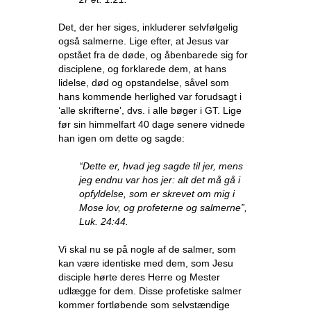
Det, der her siges, inkluderer selvfølgelig
også salmerne. Lige efter, at Jesus var
opstået fra de døde, og åbenbarede sig for
disciplene, og forklarede dem, at hans
lidelse, død og opstandelse, såvel som
hans kommende herlighed var forudsagt i
‘alle skrifterne’, dvs. i alle bøger i GT. Lige
før sin himmelfart 40 dage senere vidnede
han igen om dette og sagde:
“Dette er, hvad jeg sagde til jer, mens
jeg endnu var hos jer: alt det må gå i
opfyldelse, som er skrevet om mig i
Mose lov, og profeterne og salmerne”,
Luk. 24:44.
Vi skal nu se på nogle af de salmer, som
kan være identiske med dem, som Jesu
disciple hørte deres Herre og Mester
udlægge for dem. Disse profetiske salmer
kommer fortløbende som selvstændige