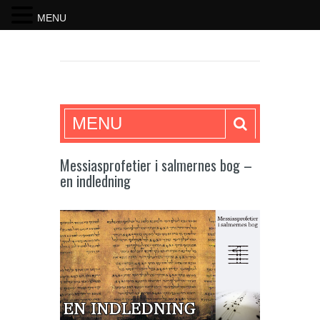
MENU
SKRIFTEN
MENU
Messiasprofetier i salmernes bog –
en indledning