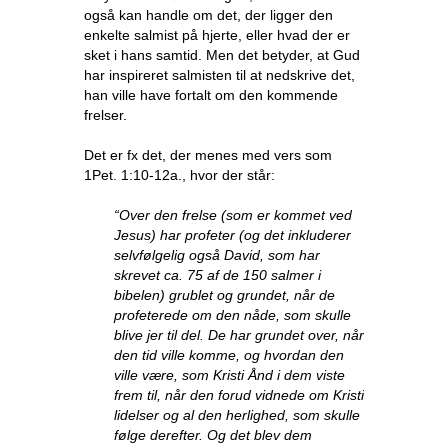
også kan handle om det, der ligger den
enkelte salmist på hjerte, eller hvad der er
sket i hans samtid. Men det betyder, at Gud
har inspireret salmisten til at nedskrive det,
han ville have fortalt om den kommende
frelser.
Det er fx det, der menes med vers som
1Pet. 1:10-12a., hvor der står:
“Over den frelse (som er kommet ved
Jesus) har profeter (og det inkluderer
selvfølgelig også David, som har
skrevet ca. 75 af de 150 salmer i
bibelen) grublet og grundet, når de
profeterede om den nåde, som skulle
blive jer til del. De har grundet over, når
den tid ville komme, og hvordan den
ville være, som Kristi Ånd i dem viste
frem til, når den forud vidnede om Kristi
lidelser og al den herlighed, som skulle
følge derefter. Og det blev dem