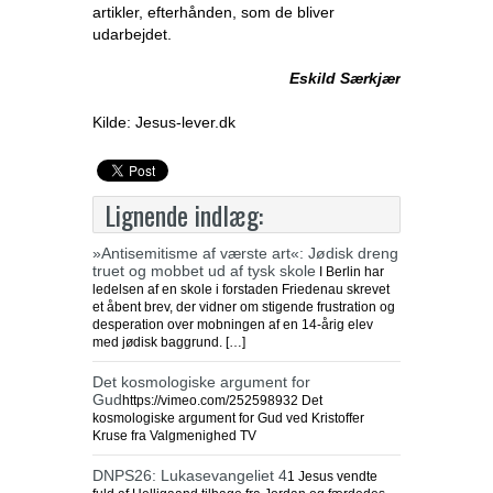
artikler, efterhånden, som de bliver
udarbejdet.
Eskild Særkjær
Kilde: Jesus-lever.dk
Lignende indlæg:
»Antisemitisme af værste art«: Jødisk dreng
truet og mobbet ud af tysk skole
I Berlin har
ledelsen af en skole i forstaden Friedenau skrevet
et åbent brev, der vidner om stigende frustration og
desperation over mobningen af en 14-årig elev
med jødisk baggrund. […]
Det kosmologiske argument for
Gud
https://vimeo.com/252598932 Det
kosmologiske argument for Gud ved Kristoffer
Kruse fra Valgmenighed TV
DNPS26: Lukasevangeliet 4
1 Jesus vendte