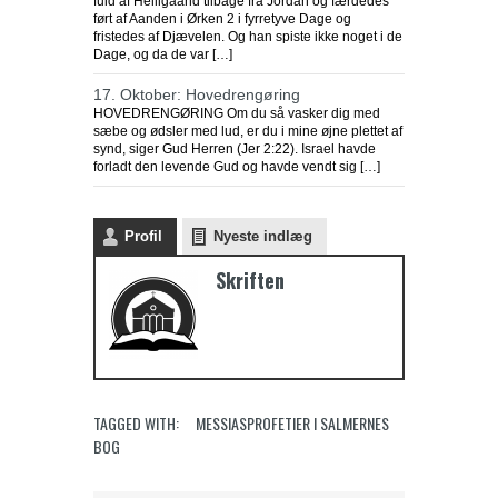
fuld af Helligaand tilbage fra Jordan og færdedes
ført af Aanden i Ørken 2 i fyrretyve Dage og
fristedes af Djævelen. Og han spiste ikke noget i de
Dage, og da de var […]
17. Oktober: Hovedrengøring
HOVEDRENGØRING Om du så vasker dig med
sæbe og ødsler med lud, er du i mine øjne plettet af
synd, siger Gud Herren (Jer 2:22). Israel havde
forladt den levende Gud og havde vendt sig […]
Profil
Nyeste indlæg
Endnu en kirkelukning i Indonesien
Skriften
Purwakarta
regeringsmyndigheden i
Vestjava lukkede
Purwakarta Simalungun
Protestant Christian Church (GKPS)
bygning i Cigelam landsby, fordi den
TAGGED WITH:
MESSIASPROFETIER I SALMERNES
ikke havde en byggetilladelse.
BOG
Regenten af Purwakarta, Anne Ratna
Mustika, besluttede at lukke
kirkebygningen, fordi den ikke havde