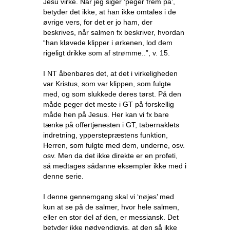
Jesu virke. Når jeg siger ‘peger frem på’,
betyder det ikke, at han ikke omtales i de
øvrige vers, for det er jo ham, der
beskrives, når salmen fx beskriver, hvordan
“han kløvede klipper i ørkenen, lod dem
rigeligt drikke som af strømme..”, v. 15.
I NT åbenbares det, at det i virkeligheden
var Kristus, som var klippen, som fulgte
med, og som slukkede deres tørst. På den
måde peger det meste i GT på forskellig
måde hen på Jesus. Her kan vi fx bare
tænke på offertjenesten i GT, tabernaklets
indretning, ypperstepræstens funktion,
Herren, som fulgte med dem, underne, osv.
osv. Men da det ikke direkte er en profeti,
så medtages sådanne eksempler ikke med i
denne serie.
I denne gennemgang skal vi ‘nøjes’ med
kun at se på de salmer, hvor hele salmen,
eller en stor del af den, er messiansk. Det
betyder ikke nødvendigvis, at den så ikke