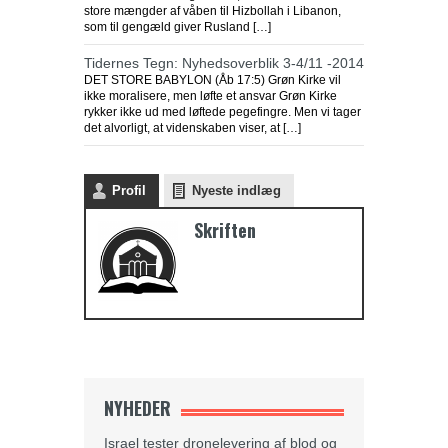
store mængder af våben til Hizbollah i Libanon,
som til gengæld giver Rusland […]
Tidernes Tegn: Nyhedsoverblik 3-4/11 -2014
DET STORE BABYLON (Åb 17:5) Grøn Kirke vil
ikke moralisere, men løfte et ansvar Grøn Kirke
rykker ikke ud med løftede pegefingre. Men vi tager
det alvorligt, at videnskaben viser, at […]
Profil
Nyeste indlæg
Skriften
NYHEDER
Israel tester dronelevering af blod og