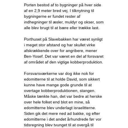
Porten bestod af to bygninger på hver side
af en 2,9 meter bred vej. I tilknytning til
bygningerne er fundet rester af
indhegninger til æsler, muldyr og okser, som
alle blev brugt til at bære eller trække last.
Porthuset på Slavebakken har været synligt
i meget stor afstand og har skullet virke
afskrækkende over for angribere, mener
Ben-Yosef. Det var været en del af forsvaret
af området af den vigtige kobberproduktion.
Forsvarsværkerne var dog ikke nok for
edomitterne til at holde David, som sikkert
kunne have mange gode grunde til at
overtage kobber­produktionen, stangen.
Måske tænkte han, det var bedre at herske
over hele folket end blot en mine, så
edomitterne blev underlagt israelitterne.
Siden gik det mere ned ad bakke, og efter
edomitterne i det andet århundrede før vor
tidsregning blev tvunget til at overgå til