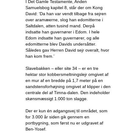
I Det Gamle Testamente, Anden
Samuelsbog kapitel 8, står der om Kong
David: ‘Da han var vendt tilbage fra sejren
over aramæerne, slog han edomitterne i
Saltdalen, atten tusind mand. Derpå
indsatte han guvernører i Edom. I hele
Edom indsatte han guvernører, og alle
edomitterne blev Davids undersåtter.
Således gav Herren David sejr overalt, hvor
han kom frem.’
Slavebakken – eller site 34 – er en tre
hektar stor kobbersmeltningslejr omgivet af
en mur af en bredde på 1,7 meter på en
sandstensforhøjning omgivet af klipper i den
centrale del af Timna-dalen. Den indeholder
skønsmæssigt 1.000 ton slagge.
Der er kun én adgangsvej til området, som
for 3.000 år siden gik gennem en
portbygning, som først nu er udgravet af
Ben-Yosef.