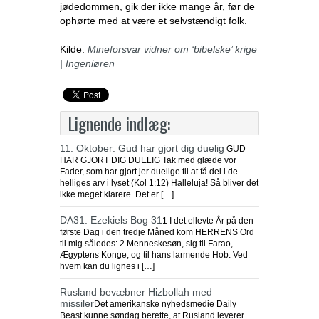
jødedommen, gik der ikke mange år, før de
ophørte med at være et selvstændigt folk.
Kilde:
Mineforsvar vidner om ‘bibelske’ krige
| Ingeniøren
Lignende indlæg:
11. Oktober: Gud har gjort dig duelig
GUD
HAR GJORT DIG DUELIG Tak med glæde vor
Fader, som har gjort jer duelige til at få del i de
helliges arv i lyset (Kol 1:12) Halleluja! Så bliver det
ikke meget klarere. Det er […]
DA31: Ezekiels Bog 31
1 I det ellevte År på den
første Dag i den tredje Måned kom HERRENS Ord
til mig således: 2 Menneskesøn, sig til Farao,
Ægyptens Konge, og til hans larmende Hob: Ved
hvem kan du lignes i […]
Rusland bevæbner Hizbollah med
missiler
Det amerikanske nyhedsmedie Daily
Beast kunne søndag berette, at Rusland leverer