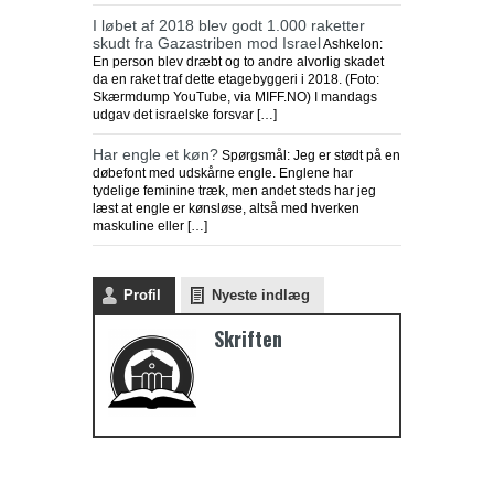
I løbet af 2018 blev godt 1.000 raketter
skudt fra Gazastriben mod Israel
Ashkelon:
En person blev dræbt og to andre alvorlig skadet
da en raket traf dette etagebyggeri i 2018. (Foto:
Skærmdump YouTube, via MIFF.NO) I mandags
udgav det israelske forsvar […]
Har engle et køn?
Spørgsmål: Jeg er stødt på en
døbefont med udskårne engle. Englene har
tydelige feminine træk, men andet steds har jeg
læst at engle er kønsløse, altså med hverken
maskuline eller […]
Profil
Nyeste indlæg
Skriften