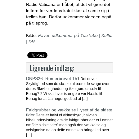
Radio Vaticana er håbet, at det vil gøre det
lettere for verdens katolikker at samle sig i
fælles bøn. Derfor udkommer videoen også
på ti sprog.
Kilde:
Paven udkommer på YouTube | Kultur
| DR
Lignende indlæg:
DNPS26: Romerbrevet 15
1 Det er vor
Skyldighed som de stærke at bære de svage over
deres Skrøbeligheder og ikke gøre os selv til
Behag? 2 Vi skal hver især gøre vor Næste til
Behag for at faa noget godt ud af […]
Faldgrubber og vækkelse i lyset af de sidste
tider
Dette er halvt et vidnesbyrd, halvt en
bibelundervisning om de faldgrubber der er i emnet
om ”de sidste tider” men også den vækkelse og
velsignelse netop dette emne kan bringe ind over
[…]