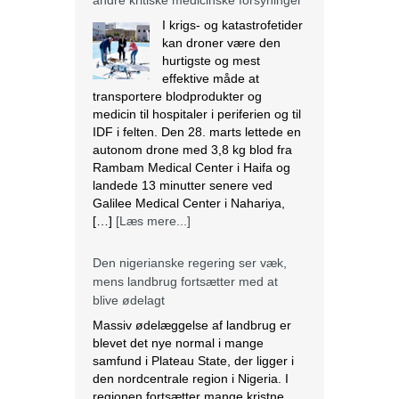
andre kritiske medicinske forsyninger
I krigs- og katastrofetider
kan droner være den
hurtigste og mest
effektive måde at
transportere blodprodukter og
medicin til hospitaler i periferien og til
IDF i felten. Den 28. marts lettede en
autonom drone med 3,8 kg blod fra
Rambam Medical Center i Haifa og
landede 13 minutter senere ved
Galilee Medical Center i Nahariya,
[…]
[Læs mere...]
Den nigerianske regering ser væk,
mens landbrug fortsætter med at
blive ødelagt
Massiv ødelæggelse af landbrug er
blevet det nye normal i mange
samfund i Plateau State, der ligger i
den nordcentrale region i Nigeria. I
regionen fortsætter mange kristne