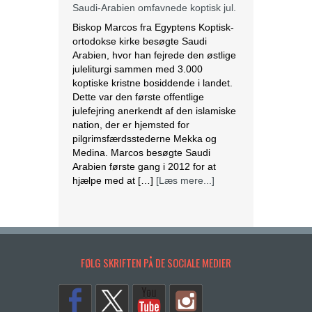
Saudi-Arabien omfavnede koptisk jul.
Biskop Marcos fra Egyptens Koptisk-
ortodokse kirke besøgte Saudi
Arabien, hvor han fejrede den østlige
juleliturgi sammen med 3.000
koptiske kristne bosiddende i landet.
Dette var den første offentlige
julefejring anerkendt af den islamiske
nation, der er hjemsted for
pilgrimsfærdsstederne Mekka og
Medina. Marcos besøgte Saudi
Arabien første gang i 2012 for at
hjælpe med at […]
[Læs mere...]
Lesbisk par i Costa Rica bliver viet
efter lovændring
De første vielser i Costa Rica mellem
FØLG SKRIFTEN PÅ DE SOCIALE MEDIER
par af samme køn har fundet sted
tirsdag. Det skriver BBC. Dermed er
Costa Rica det første
centralamerikanske land, der tillader