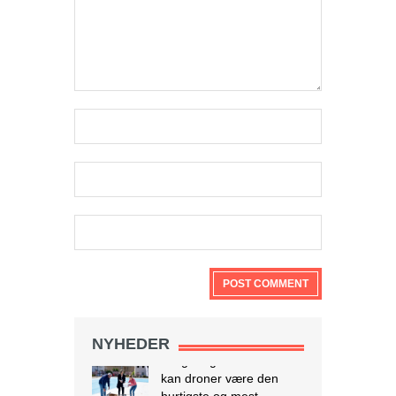
Israel tester dronelevering af blod og
andre kritiske medicinske forsyninger
I krigs- og katastrofetider
kan droner være den
hurtigste og mest
effektive måde at
transportere blodprodukter og
medicin til hospitaler i periferien og til
IDF i felten. Den 28. marts lettede en
autonom drone med 3,8 kg blod fra
NYHEDER
Rambam Medical Center i Haifa og
landede 13 minutter senere ved
Galilee Medical Center i Nahariya,