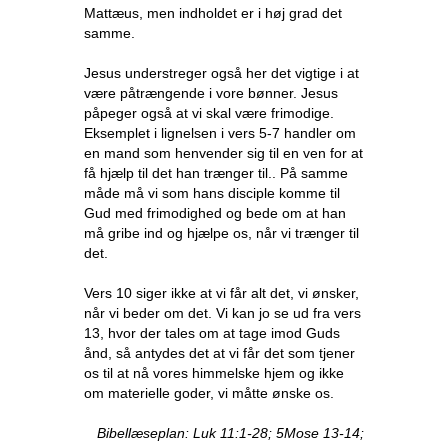
Mattæus, men indholdet er i høj grad det
samme.
Jesus understreger også her det vigtige i at
være påtrængende i vore bønner. Jesus
påpeger også at vi skal være frimodige.
Eksemplet i lignelsen i vers 5-7 handler om
en mand som henvender sig til en ven for at
få hjælp til det han trænger til.. På samme
måde må vi som hans disciple komme til
Gud med frimodighed og bede om at han
må gribe ind og hjælpe os, når vi trænger til
det.
Vers 10 siger ikke at vi får alt det, vi ønsker,
når vi beder om det. Vi kan jo se ud fra vers
13, hvor der tales om at tage imod Guds
ånd, så antydes det at vi får det som tjener
os til at nå vores himmelske hjem og ikke
om materielle goder, vi måtte ønske os.
Bibellæseplan: Luk 11:1-28; 5Mose 13-14;