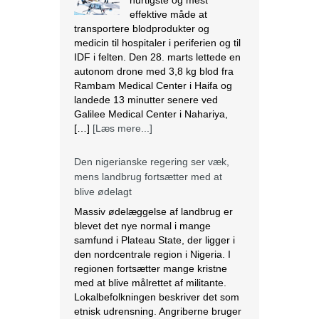
[…]
[Læs mere...]
Den nigerianske regering ser væk,
mens landbrug fortsætter med at
blive ødelagt
Massiv ødelæggelse af landbrug er
blevet det nye normal i mange
samfund i Plateau State, der ligger i
den nordcentrale region i Nigeria. I
regionen fortsætter mange kristne
med at blive målrettet af militante.
Lokalbefolkningen beskriver det som
etnisk udrensning. Angriberne bruger
forskellige strategier, der spænder fra
drab, afbrænding af huse og
fødevarelagre og ødelæggelse […]
[Læs mere...]
Tre kristne mere anholdt i Indien
Sidste torsdag blev tre kristne
fængslet, efter at de var blevet