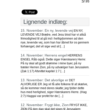
Sl 95
Lignende indlæg:
15. November: En ny, levende vej
EN NY,
LEVENDE VEJ Brødre, ved Jesu blod har vi altså
frimodighed til at gå ind i helligdommen ad den
nye, levende vej, som han har åbnet for os gennem
forhænget, det vil sige ved sit […]
14. November: Herrens engel
HERRENS
ENGEL Råb også: Dette siger Hærskarers Herre:
På ny skal alt godt strømme i mine byer, på ny
trøster Herren Zion, på ny udvælger han Jerusalem.
(Zak 1:17) Afsnittet kapitel 1:7 […]
13. November: Det alvorlige er
DET
ALVORLIGE ER Jeg vil få alle folkene til at skælve,
så de kommer med deres skatte; jeg fylder dette
hus med herlighed, siger Hærskarers Herre. (Hag
2:7) Haggai var profet for de […]
12. November: Frygt ikke, Zion
FRYGT IKKE,
ZION På den dag skal det siges til Jerusalem: