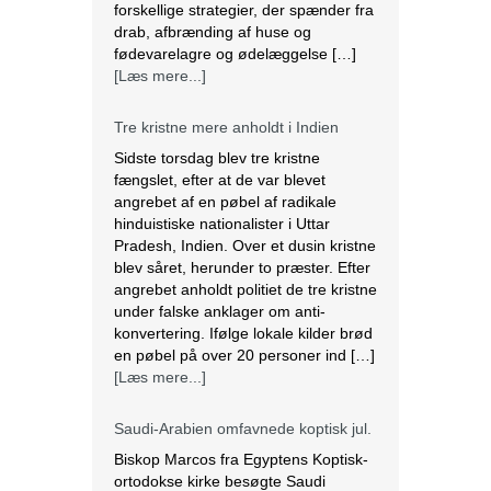
angrebet af en pøbel af radikale
hinduistiske nationalister i Uttar
Pradesh, Indien. Over et dusin kristne
blev såret, herunder to præster. Efter
angrebet anholdt politiet de tre kristne
under falske anklager om anti-
konvertering. Ifølge lokale kilder brød
en pøbel på over 20 personer ind […]
[Læs mere...]
Saudi-Arabien omfavnede koptisk jul.
Biskop Marcos fra Egyptens Koptisk-
ortodokse kirke besøgte Saudi
Arabien, hvor han fejrede den østlige
juleliturgi sammen med 3.000
koptiske kristne bosiddende i landet.
Dette var den første offentlige
julefejring anerkendt af den islamiske
nation, der er hjemsted for
pilgrimsfærdsstederne Mekka og
Medina. Marcos besøgte Saudi