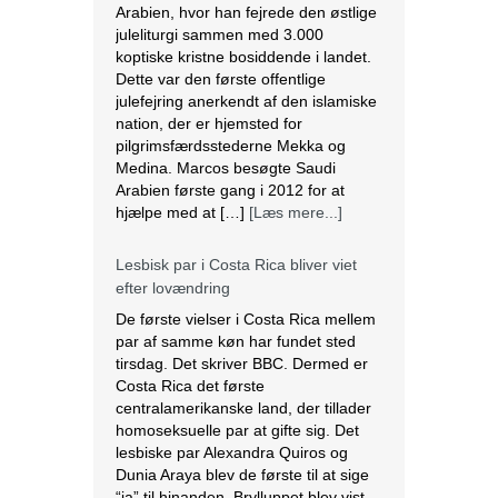
Arabien første gang i 2012 for at
hjælpe med at […]
[Læs mere...]
Lesbisk par i Costa Rica bliver viet
efter lovændring
De første vielser i Costa Rica mellem
par af samme køn har fundet sted
tirsdag. Det skriver BBC. Dermed er
Costa Rica det første
centralamerikanske land, der tillader
homoseksuelle par at gifte sig. Det
lesbiske par Alexandra Quiros og
Dunia Araya blev de første til at sige
“ja” til hinanden. Brylluppet blev vist
på nationalt […]
[Læs mere...]
Abbas erklærer alle aftaler med Israel
og USA for færdige
Mahmoud Abbas erklærer alle aftaler
og forståelser med Israel og USA for
at være afsluttet. Det siger den