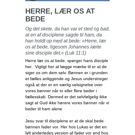
HERRE, LÆR OS AT
BEDE
Og det skete, da han var et sted og bad,
at en af disciplene sagde til ham, da
han holdt op med at bede: »Herre, lær
os at bede, ligesom Johannes lærte
sine disciple det.« (Luk 11:1)
Herre lær os at bede, spørger hans disciple
her.. Vigtigt her at lægge mærke til er at de
siger os om dem selv. Bønnen er i grunden
et fælles anliggende og Jesus understreger
også at der er en særlig velsignelse over
vores bønner når to eller flere beder i
fællesskab. Dermed er det selvfølgelig ikke
sagt at Gud ikke hørere vores bønner når vi
beder til ham alene.
Jesu svar til disciplene er at de skal bede
bønnen fader vor. Her hos Lukas er det en
lidt anderledes version af fader vor end hos