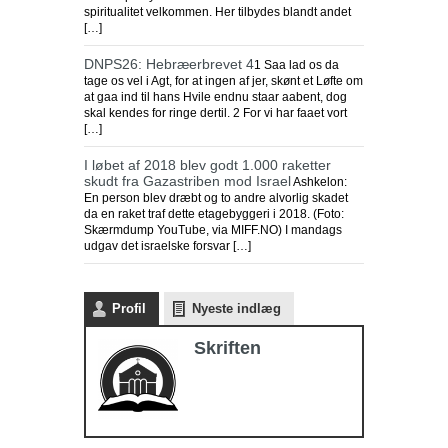
spiritualitet velkommen. Her tilbydes blandt andet
[…]
DNPS26: Hebræerbrevet 4
1 Saa lad os da
tage os vel i Agt, for at ingen af jer, skønt et Løfte om
at gaa ind til hans Hvile endnu staar aabent, dog
skal kendes for ringe dertil. 2 For vi har faaet vort
[…]
I løbet af 2018 blev godt 1.000 raketter
skudt fra Gazastriben mod Israel
Ashkelon:
En person blev dræbt og to andre alvorlig skadet
da en raket traf dette etagebyggeri i 2018. (Foto:
Skærmdump YouTube, via MIFF.NO) I mandags
udgav det israelske forsvar […]
Profil
Nyeste indlæg
Skriften