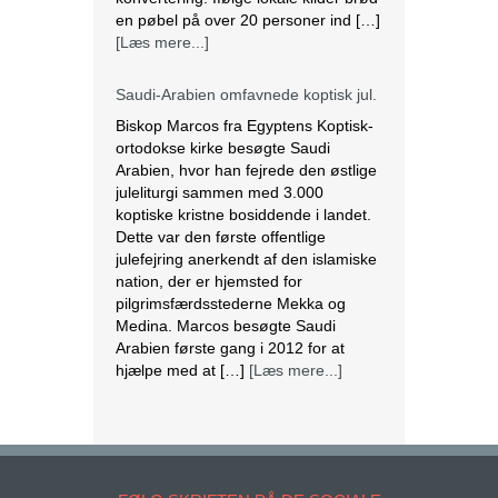
en pøbel på over 20 personer ind […]
[Læs mere...]
Saudi-Arabien omfavnede koptisk jul.
Biskop Marcos fra Egyptens Koptisk-
ortodokse kirke besøgte Saudi
Arabien, hvor han fejrede den østlige
juleliturgi sammen med 3.000
koptiske kristne bosiddende i landet.
Dette var den første offentlige
julefejring anerkendt af den islamiske
nation, der er hjemsted for
pilgrimsfærdsstederne Mekka og
Medina. Marcos besøgte Saudi
Arabien første gang i 2012 for at
hjælpe med at […]
[Læs mere...]
Lesbisk par i Costa Rica bliver viet
efter lovændring
De første vielser i Costa Rica mellem