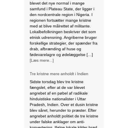
blevet det nye normal i mange
samfund i Plateau State, der ligger i
den nordcentrale region i Nigeria. I
regionen fortsætter mange kristne
med at blive målrettet af militante.
Lokalbefolkningen beskriver det som
etnisk udrensning. Angriberne bruger
forskellige strategier, der spænder fra
drab, afbrænding af huse og
fødevarelagre og ødelæggelse […]
[Læs mere...]
Tre kristne mere anholdt i Indien
Sidste torsdag blev tre kristne
fængslet, efter at de var blevet
angrebet af en pøbel af radikale
hinduistiske nationalister i Uttar
Pradesh, Indien. Over et dusin kristne
blev såret, herunder to præster. Efter
angrebet anholdt politiet de tre kristne
under falske anklager om anti-
konvertering. Ifølge lokale kilder brød