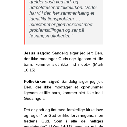
gælder også ved ind- og
udmeldelser af folkekirken. Derfor
har vi i den her sammenhæng et
identifikationsproblem, …
ministeriet er gjort bekendt med
problemstillingen og ser på
løsningsmuligheder. ”
Jesus sagde:
Sandelig siger jeg jer: Den,
der ikke modtager Guds rige ligesom et lille
barn, kommer slet ikke ind i det.« (Mark
10:15)
Folkekirken siger:
Sandelig siger jeg jer:
Den, der ikke modtager et cpr-nummer
ligesom et lille barn, kommer slet ikke ind i
Guds rige.«
Det er godt og fint med forskellige kirke love
og regler ”for Gud er ikke forvirringens, men
fredens Gud. Som i alle de helliges
menigheder” (1Kor 14:33) men nu må de