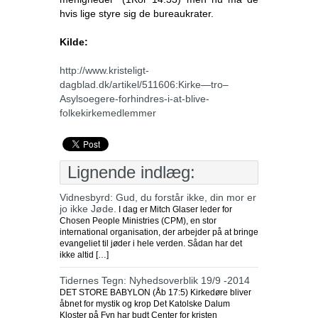
hvis lige styre sig de bureaukrater.
Kilde:
http://www.kristeligt-
dagblad.dk/artikel/511606:Kirke—tro–
Asylsoegere-forhindres-i-at-blive-
folkekirkemedlemmer
Lignende indlæg:
Vidnesbyrd: Gud, du forstår ikke, din mor er
jo ikke Jøde.
I dag er Mitch Glaser leder for
Chosen People Ministries (CPM), en stor
international organisation, der arbejder på at bringe
evangeliet til jøder i hele verden. Sådan har det
ikke altid […]
Tidernes Tegn: Nyhedsoverblik 19/9 -2014
DET STORE BABYLON (Åb 17:5) Kirkedøre bliver
åbnet for mystik og krop Det Katolske Dalum
Kloster på Fyn har budt Center for kristen