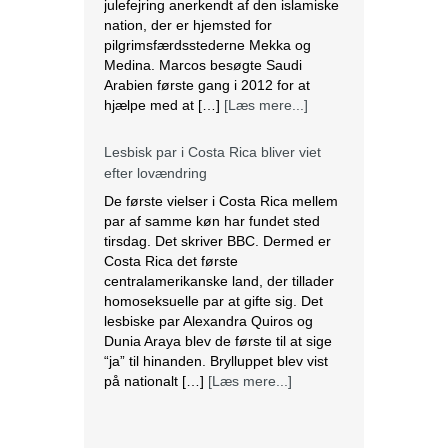
julefejring anerkendt af den islamiske
nation, der er hjemsted for
pilgrimsfærdsstederne Mekka og
Medina. Marcos besøgte Saudi
Arabien første gang i 2012 for at
hjælpe med at […]
[Læs mere...]
Lesbisk par i Costa Rica bliver viet
efter lovændring
De første vielser i Costa Rica mellem
par af samme køn har fundet sted
tirsdag. Det skriver BBC. Dermed er
Costa Rica det første
centralamerikanske land, der tillader
homoseksuelle par at gifte sig. Det
lesbiske par Alexandra Quiros og
Dunia Araya blev de første til at sige
“ja” til hinanden. Brylluppet blev vist
på nationalt […]
[Læs mere...]
Abbas erklærer alle aftaler med Israel