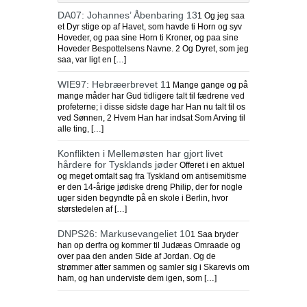
DA07: Johannes’ Åbenbaring 13
1 Og jeg saa
et Dyr stige op af Havet, som havde ti Horn og syv
Hoveder, og paa sine Horn ti Kroner, og paa sine
Hoveder Bespottelsens Navne. 2 Og Dyret, som jeg
saa, var ligt en […]
WIE97: Hebræerbrevet 1
1 Mange gange og på
mange måder har Gud tidligere talt til fædrene ved
profeterne; i disse sidste dage har Han nu talt til os
ved Sønnen, 2 Hvem Han har indsat Som Arving til
alle ting, […]
Konflikten i Mellemøsten har gjort livet
hårdere for Tysklands jøder
Offeret i en aktuel
og meget omtalt sag fra Tyskland om antisemitisme
er den 14-årige jødiske dreng Philip, der for nogle
uger siden begyndte på en skole i Berlin, hvor
størstedelen af […]
DNPS26: Markusevangeliet 10
1 Saa bryder
han op derfra og kommer til Judæas Omraade og
over paa den anden Side af Jordan. Og de
strømmer atter sammen og samler sig i Skarevis om
ham, og han underviste dem igen, som […]