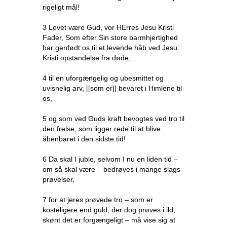
rigeligt mål!
3 Lovet være Gud, vor HErres Jesu Kristi
Fader, Som efter Sin store barmhjertighed
har genfødt os til et levende håb ved Jesu
Kristi opstandelse fra døde,
4 til en uforgængelig og ubesmittet og
uvisnelig arv, [[som er]] bevaret i Himlene til
os,
5 og som ved Guds kraft bevogtes ved tro til
den frelse, som ligger rede til at blive
åbenbaret i den sidste tid!
6 Da skal I juble, selvom I nu en liden tid –
om så skal være – bedrøves i mange slags
prøvelser,
7 for at jeres prøvede tro – som er
kosteligere end guld, der dog prøves i ild,
skønt det er forgængeligt – må vise sig at