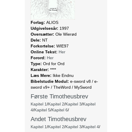
Forlag:
ALIOS
Udgivelsesår:
1997
Oversætter:
Ole Wierød
Dele:
NT
Forkortelse:
WIE97
Online Tekst:
Her
Forord:
Her
Type:
Ord for Ord
Karakter:
****
Læs Mere:
Ikke Endnu
Bibelstudie Modul:
e-sword v8 / e-
sword v9+ / TheWord / MySword
Første Timotheusbrev
Kapitel 1
/
Kapitel 2
/
Kapitel 3
/
Kapitel
4
/
Kapitel 5
/
Kapitel 6
/
Andet Timotheusbrev
Kapitel 1
/
Kapitel 2
/
Kapitel 3
/
Kapitel 4
/