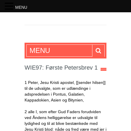
MENU
SKRIFTEN
MENU
WIE97: Første Petersbrev 1
1 Peter, Jesu Kristi apostel, [[sender hilsen]]
til de udvalgte, som er udlændinge i
adspredelsen i Pontus, Galatien,
Kappadokien, Asien og Bitynien,
2 alle I, som efter Gud Faders forudviden
ved Åndens helliggørelse er udvalgte til
lydighed og til at blive bestænkede med
Jesu Kristi blod: nåde og fred være med jer i