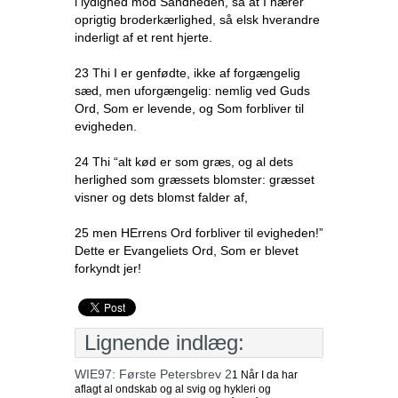
i lydighed mod Sandheden, så at I nærer
oprigtig broderkærlighed, så elsk hverandre
inderligt af et rent hjerte.
23 Thi I er genfødte, ikke af forgængelig
sæd, men uforgængelig: nemlig ved Guds
Ord, Som er levende, og Som forbliver til
evigheden.
24 Thi “alt kød er som græs, og al dets
herlighed som græssets blomster: græsset
visner og dets blomst falder af,
25 men HErrens Ord forbliver til evigheden!”
Dette er Evangeliets Ord, Som er blevet
forkyndt jer!
Lignende indlæg:
WIE97: Første Petersbrev 2
1 Når I da har
aflagt al ondskab og al svig og hykleri og