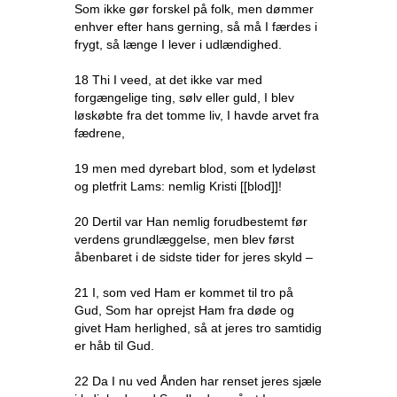
Som ikke gør forskel på folk, men dømmer
enhver efter hans gerning, så må I færdes i
frygt, så længe I lever i udlændighed.
18 Thi I veed, at det ikke var med
forgængelige ting, sølv eller guld, I blev
løskøbte fra det tomme liv, I havde arvet fra
fædrene,
19 men med dyrebart blod, som et lydeløst
og pletfrit Lams: nemlig Kristi [[blod]]!
20 Dertil var Han nemlig forudbestemt før
verdens grundlæggelse, men blev først
åbenbaret i de sidste tider for jeres skyld –
21 I, som ved Ham er kommet til tro på
Gud, Som har oprejst Ham fra døde og
givet Ham herlighed, så at jeres tro samtidig
er håb til Gud.
22 Da I nu ved Ånden har renset jeres sjæle