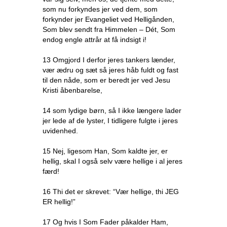
som nu forkyndes jer ved dem, som
forkynder jer Evangeliet ved Helligånden,
Som blev sendt fra Himmelen – Dét, Som
endog engle attrår at få indsigt i!
13 Omgjord I derfor jeres tankers lænder,
vær ædru og sæt så jeres håb fuldt og fast
til den nåde, som er beredt jer ved Jesu
Kristi åbenbarelse,
14 som lydige børn, så I ikke længere lader
jer lede af de lyster, I tidligere fulgte i jeres
uvidenhed.
15 Nej, ligesom Han, Som kaldte jer, er
hellig, skal I også selv være hellige i al jeres
færd!
16 Thi det er skrevet: “Vær hellige, thi JEG
ER hellig!”
17 Og hvis I Som Fader påkalder Ham,