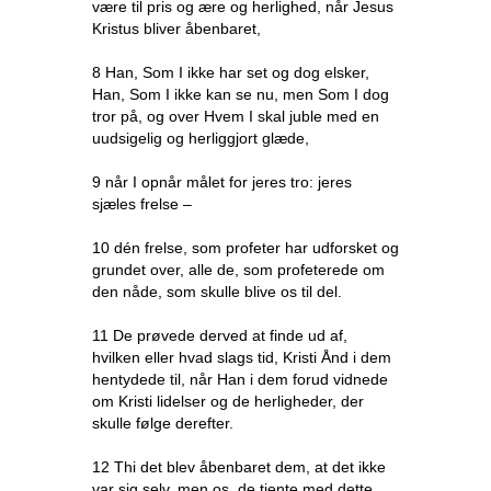
være til pris og ære og herlighed, når Jesus
Kristus bliver åbenbaret,
8 Han, Som I ikke har set og dog elsker,
Han, Som I ikke kan se nu, men Som I dog
tror på, og over Hvem I skal juble med en
uudsigelig og herliggjort glæde,
9 når I opnår målet for jeres tro: jeres
sjæles frelse –
10 dén frelse, som profeter har udforsket og
grundet over, alle de, som profeterede om
den nåde, som skulle blive os til del.
11 De prøvede derved at finde ud af,
hvilken eller hvad slags tid, Kristi Ånd i dem
hentydede til, når Han i dem forud vidnede
om Kristi lidelser og de herligheder, der
skulle følge derefter.
12 Thi det blev åbenbaret dem, at det ikke
var sig selv, men os, de tjente med dette,