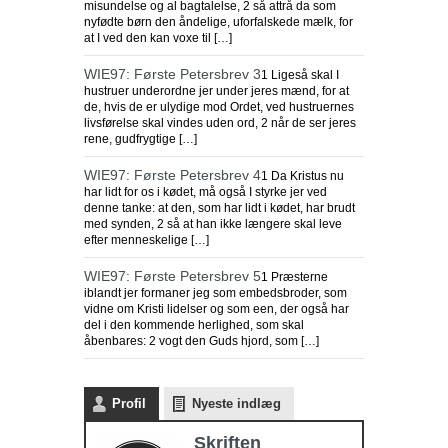
misundelse og al bagtalelse, 2 så attrå da som
nyfødte børn den åndelige, uforfalskede mælk, for
at I ved den kan voxe til […]
WIE97: Første Petersbrev 3
1 Ligeså skal I
hustruer underordne jer under jeres mænd, for at
de, hvis de er ulydige mod Ordet, ved hustruernes
livsførelse skal vindes uden ord, 2 når de ser jeres
rene, gudfrygtige […]
WIE97: Første Petersbrev 4
1 Da Kristus nu
har lidt for os i kødet, må også I styrke jer ved
denne tanke: at den, som har lidt i kødet, har brudt
med synden, 2 så at han ikke længere skal leve
efter menneskelige […]
WIE97: Første Petersbrev 5
1 Præsterne
iblandt jer formaner jeg som embedsbroder, som
vidne om Kristi lidelser og som een, der også har
del i den kommende herlighed, som skal
åbenbares: 2 vogt den Guds hjord, som […]
Profil
Nyeste indlæg
Skriften