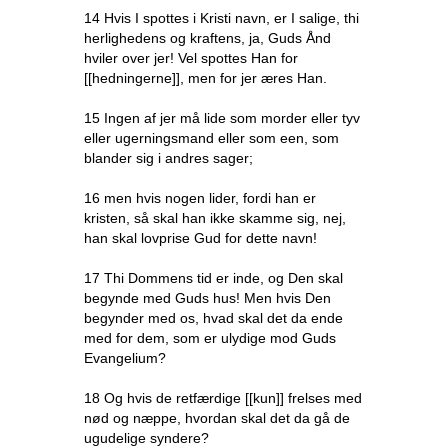
14 Hvis I spottes i Kristi navn, er I salige, thi
herlighedens og kraftens, ja, Guds Ånd
hviler over jer! Vel spottes Han for
[[hedningerne]], men for jer æres Han.
15 Ingen af jer må lide som morder eller tyv
eller ugerningsmand eller som een, som
blander sig i andres sager;
16 men hvis nogen lider, fordi han er
kristen, så skal han ikke skamme sig, nej,
han skal lovprise Gud for dette navn!
17 Thi Dommens tid er inde, og Den skal
begynde med Guds hus! Men hvis Den
begynder med os, hvad skal det da ende
med for dem, som er ulydige mod Guds
Evangelium?
18 Og hvis de retfærdige [[kun]] frelses med
nød og næppe, hvordan skal det da gå de
ugudelige syndere?