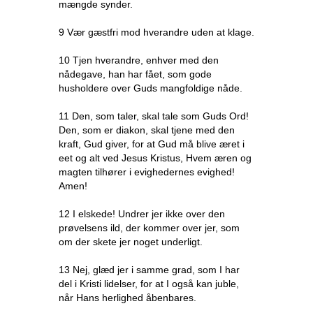
mængde synder.
9 Vær gæstfri mod hverandre uden at klage.
10 Tjen hverandre, enhver med den
nådegave, han har fået, som gode
husholdere over Guds mangfoldige nåde.
11 Den, som taler, skal tale som Guds Ord!
Den, som er diakon, skal tjene med den
kraft, Gud giver, for at Gud må blive æret i
eet og alt ved Jesus Kristus, Hvem æren og
magten tilhører i evighedernes evighed!
Amen!
12 I elskede! Undrer jer ikke over den
prøvelsens ild, der kommer over jer, som
om der skete jer noget underligt.
13 Nej, glæd jer i samme grad, som I har
del i Kristi lidelser, for at I også kan juble,
når Hans herlighed åbenbares.