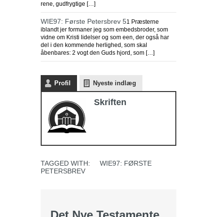
rene, gudfrygtige […]
WIE97: Første Petersbrev 5
1 Præsterne
iblandt jer formaner jeg som embedsbroder, som
vidne om Kristi lidelser og som een, der også har
del i den kommende herlighed, som skal
åbenbares: 2 vogt den Guds hjord, som […]
Profil
Nyeste indlæg
Skriften
TAGGED WITH:
WIE97: FØRSTE
PETERSBREV
Det Nye Testamente