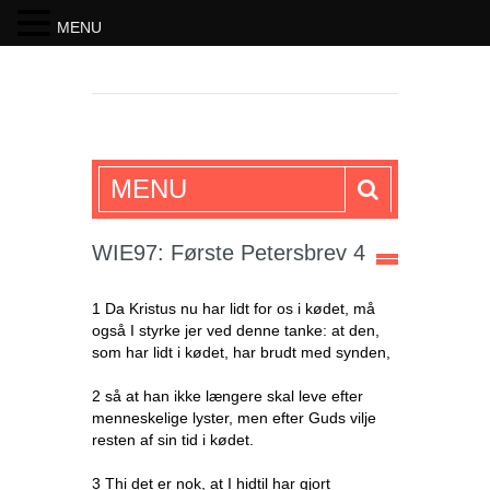
MENU
SKRIFTEN
MENU
WIE97: Første Petersbrev 4
1 Da Kristus nu har lidt for os i kødet, må
også I styrke jer ved denne tanke: at den,
som har lidt i kødet, har brudt med synden,
2 så at han ikke længere skal leve efter
menneskelige lyster, men efter Guds vilje
resten af sin tid i kødet.
3 Thi det er nok, at I hidtil har gjort