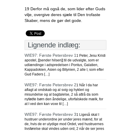
19 Derfor må også de, som lider efter Guds
vilje, overgive deres sjæle til Den trofaste
Skaber, mens de gør det gode.
Lignende indlæg:
WIE97: Første Petersbrev 1
1 Peter, Jesu Kristi
apostel, [[sender hilsen]] til de udvalgte, som er
udlændinge i adspredelsen i Pontus, Galatien,
Kappadokien, Asien og Bitynien, 2 alle I, som efter
Gud Faders […]
WIE97: Første Petersbrev 2
1 Når I da har
aflagt al ondskab og al svig og hykleri og
misundelse og al bagtalelse, 2 så attrå da som
nyfødte børn den åndelige, uforfalskede mælk, for
at I ved den kan voxe til […]
WIE97: Første Petersbrev 3
1 Ligeså skal I
hustruer underordne jer under jeres mænd, for at
de, hvis de er ulydige mod Ordet, ved hustruernes
livsførelse skal vindes uden ord, 2 når de ser jeres