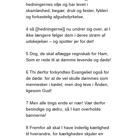
hedningernes vilje og har levet i
skamløshed, begær, druk og fester, fylderi
og forkastelig afgudsdyrkelse,
4 så [[hedningerne]] nu undrer sig over, at I
ikke længere følger dem i deres strøm af
udskejelser – og spotter jer for det!
5 Dog, de skal aflægge regnskab for Ham,
Som er rede til at dømme levende og døde!
6 Thi derfor forkyndtes Evangeliet også for
de døde: for at de vel skulle dømmes som
mennesker i kødet, men dog leve i Ånden,
ligesom Gud!
7 Men alle tings ende er nær! Vær derfor
besindige og ædru, så I kan overholde
bønnerne!
8 Fremfor alt skal I have inderlig kærlighed
til hverandre, for kærligheden skjuler en