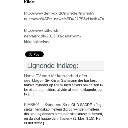
Kilde:
http://www.dem-dk.dk/nyheder/nyhed/?
tx_ttnews%5Btt_news%5D=2175&cHash=7af0c5ed4a51a
http://www.luthersk-
netvaerk.dk/2013/03/debat-om-
kirkesplittelse/
Lignende indlæg:
Norsk TV-vært får kors-forbud efter
seerklager
Siv Kristin Sællmann der har læst
norske nyheder op i NRK med et kors om halsen fik
for et par uger siden, at vide at seerne klagede, og
fik […]
KIABB01 – Kvindens Sæd
GUD SAGDE: »Jeg
sætter fjendskab mellem dig og kvinden, mellem
din sæd og hendes sæd; den skal knuse dit hoved,
og du skal hugge den i hælen« (1. Mos. 3:15). Her
er det første […]