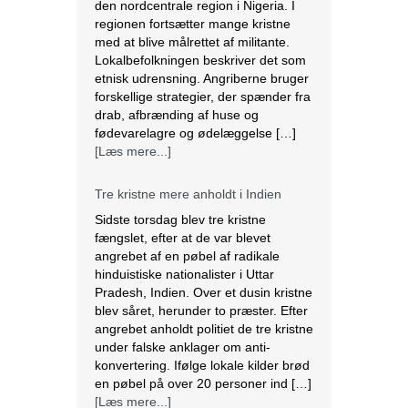
den nordcentrale region i Nigeria. I
regionen fortsætter mange kristne
med at blive målrettet af militante.
Lokalbefolkningen beskriver det som
etnisk udrensning. Angriberne bruger
forskellige strategier, der spænder fra
drab, afbrænding af huse og
fødevarelagre og ødelæggelse […]
[Læs mere...]
Tre kristne mere anholdt i Indien
Sidste torsdag blev tre kristne
fængslet, efter at de var blevet
angrebet af en pøbel af radikale
hinduistiske nationalister i Uttar
Pradesh, Indien. Over et dusin kristne
blev såret, herunder to præster. Efter
angrebet anholdt politiet de tre kristne
under falske anklager om anti-
konvertering. Ifølge lokale kilder brød
en pøbel på over 20 personer ind […]
[Læs mere...]