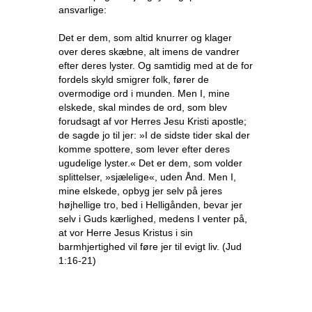
ansvarlige:
Det er dem, som altid knurrer og klager
over deres skæbne, alt imens de vandrer
efter deres lyster. Og samtidig med at de for
fordels skyld smigrer folk, fører de
overmodige ord i munden. Men I, mine
elskede, skal mindes de ord, som blev
forudsagt af vor Herres Jesu Kristi apostle;
de sagde jo til jer: »I de sidste tider skal der
komme spottere, som lever efter deres
ugudelige lyster.« Det er dem, som volder
splittelser, »sjælelige«, uden Ånd. Men I,
mine elskede, opbyg jer selv på jeres
højhellige tro, bed i Helligånden, bevar jer
selv i Guds kærlighed, medens I venter på,
at vor Herre Jesus Kristus i sin
barmhjertighed vil føre jer til evigt liv. (Jud
1:16-21)