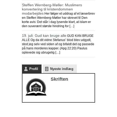
Steffen Wernberg-Møller: Muslimers
konvertering til kristendommen
modarbejdes
Her følger et uddrag af et læserbrev
en Steffen Wernberg-Møller har skrevet til Den
korte avis: Det står i dag lysende klart, at islam er
den suverænt største hindring for […]
19. juli: Gud kan bruge alle
GUD KAN BRUGE
ALLE Og da dit vidne Stefanus’ blod blev udgydt,
stod jeg selv ved siden af og bifaldt det og passede
på hans morderes kapper. (Apg 22:20) Paulus
oplevede sig ubrugelig […]
Profil
Nyeste indlæg
Skriften