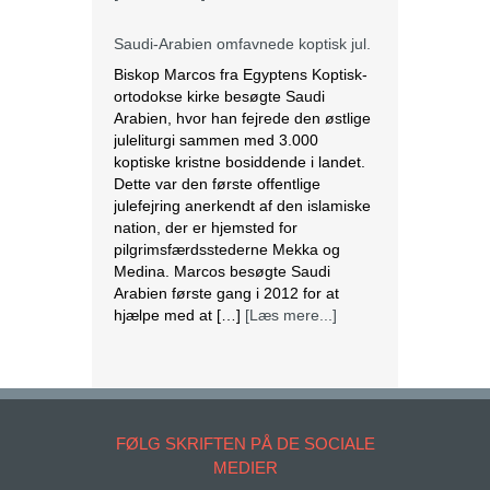
Saudi-Arabien omfavnede koptisk jul.
Biskop Marcos fra Egyptens Koptisk-
ortodokse kirke besøgte Saudi
Arabien, hvor han fejrede den østlige
juleliturgi sammen med 3.000
koptiske kristne bosiddende i landet.
Dette var den første offentlige
julefejring anerkendt af den islamiske
nation, der er hjemsted for
pilgrimsfærdsstederne Mekka og
Medina. Marcos besøgte Saudi
Arabien første gang i 2012 for at
hjælpe med at […]
[Læs mere...]
Lesbisk par i Costa Rica bliver viet
efter lovændring
De første vielser i Costa Rica mellem
par af samme køn har fundet sted
FØLG SKRIFTEN PÅ DE SOCIALE
tirsdag. Det skriver BBC. Dermed er
MEDIER
Costa Rica det første