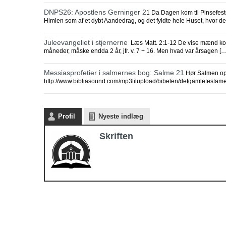
DNPS26: Apostlens Gerninger 2
1 Da Dagen kom til Pinsefest
Himlen som af et dybt Aandedrag, og det fyldte hele Huset, hvor de
Juleevangeliet i stjernerne
Læs Matt. 2:1-12 De vise mænd kom
måneder, måske endda 2 år, jfr. v. 7 + 16. Men hvad var årsagen […
Messiasprofetier i salmernes bog: Salme 21
Hør Salmen opl
http://www.bibliasound.com/mp3tilupload/bibelen/detgamletesta
Profil
Nyeste indlæg
Skriften