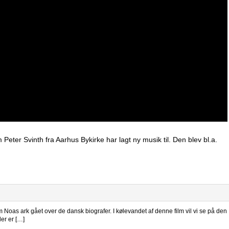
 Peter Svinth fra Aarhus Bykirke har lagt ny musik til. Den blev bl.a.
m Noas ark gået over de dansk biografer. I kølevandet af denne film vil vi se på den
er er […]