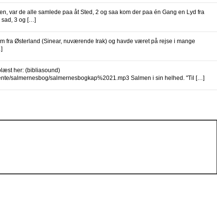
en, var de alle samlede paa åt Sted, 2 og saa kom der paa én Gang en Lyd fra
 sad, 3 og […]
 fra Østerland (Sinear, nuværende Irak) og havde været på rejse i mange
]
æst her: (bibliasound)
mente/salmernesbog/salmernesbogkap%2021.mp3 Salmen i sin helhed. "Til […]