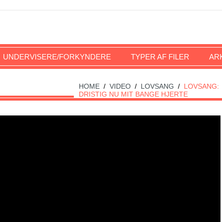
UNDERVISERE/FORKYNDERE
TYPER AF FILER
AR
HOME
/
VIDEO
/
LOVSANG
/
LOVSANG:
DRISTIG NU MIT BANGE HJERTE