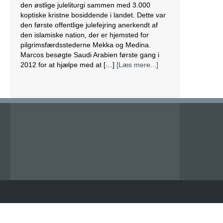
den østlige juleliturgi sammen med 3.000
koptiske kristne bosiddende i landet. Dette var
den første offentlige julefejring anerkendt af
den islamiske nation, der er hjemsted for
pilgrimsfærdsstederne Mekka og Medina.
Marcos besøgte Saudi Arabien første gang i
2012 for at hjælpe med at […]
[Læs mere...]
Lesbisk par i Costa Rica bliver viet efter
lovændring
De første vielser i Costa Rica mellem par af
samme køn har fundet sted tirsdag. Det skriver
BBC. Dermed er Costa Rica det første
centralamerikanske land, der tillader
homoseksuelle par at gifte sig. Det lesbiske par
Alexandra Quiros og Dunia Araya blev de
første til at sige “ja” til hinanden. Brylluppet blev
vist på nationalt […]
[Læs mere...]
Abbas erklærer alle aftaler med Israel og USA
for færdige