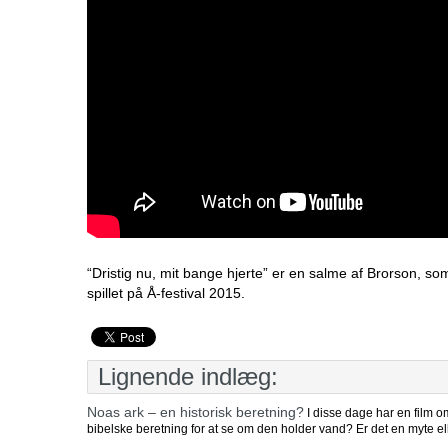
“Dristig nu, mit bange hjerte” er en salme af Brorson, som
spillet på Å-festival 2015.
Lignende indlæg:
Noas ark – en historisk beretning?
I disse dage har en film o
bibelske beretning for at se om den holder vand? Er det en myte ell