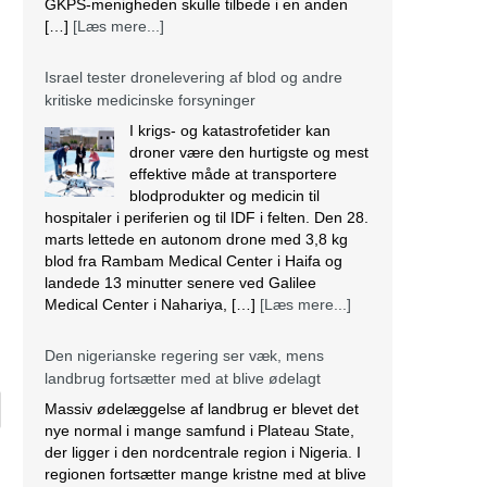
GKPS-menigheden skulle tilbede i en anden
[…]
[Læs mere...]
Israel tester dronelevering af blod og andre
kritiske medicinske forsyninger
I krigs- og katastrofetider kan
droner være den hurtigste og mest
effektive måde at transportere
blodprodukter og medicin til
hospitaler i periferien og til IDF i felten. Den 28.
marts lettede en autonom drone med 3,8 kg
blod fra Rambam Medical Center i Haifa og
landede 13 minutter senere ved Galilee
Medical Center i Nahariya, […]
[Læs mere...]
Den nigerianske regering ser væk, mens
landbrug fortsætter med at blive ødelagt
Massiv ødelæggelse af landbrug er blevet det
nye normal i mange samfund i Plateau State,
der ligger i den nordcentrale region i Nigeria. I
regionen fortsætter mange kristne med at blive