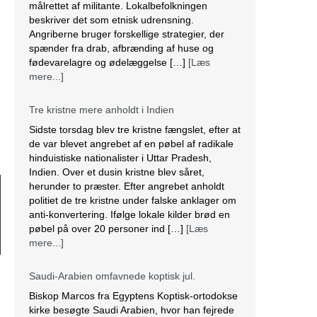
målrettet af militante. Lokalbefolkningen
beskriver det som etnisk udrensning.
Angriberne bruger forskellige strategier, der
spænder fra drab, afbrænding af huse og
fødevarelagre og ødelæggelse […]
[Læs
mere...]
Tre kristne mere anholdt i Indien
Sidste torsdag blev tre kristne fængslet, efter at
de var blevet angrebet af en pøbel af radikale
hinduistiske nationalister i Uttar Pradesh,
Indien. Over et dusin kristne blev såret,
herunder to præster. Efter angrebet anholdt
politiet de tre kristne under falske anklager om
anti-konvertering. Ifølge lokale kilder brød en
pøbel på over 20 personer ind […]
[Læs
mere...]
Saudi-Arabien omfavnede koptisk jul.
Biskop Marcos fra Egyptens Koptisk-ortodokse
kirke besøgte Saudi Arabien, hvor han fejrede