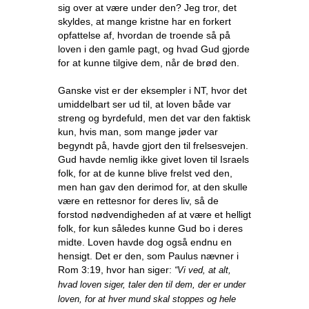
sig over at være under den? Jeg tror, det
skyldes, at mange kristne har en forkert
opfattelse af, hvordan de troende så på
loven i den gamle pagt, og hvad Gud gjorde
for at kunne tilgive dem, når de brød den.
Ganske vist er der eksempler i NT, hvor det
umiddelbart ser ud til, at loven både var
streng og byrdefuld, men det var den faktisk
kun, hvis man, som mange jøder var
begyndt på, havde gjort den til frelsesvejen.
Gud havde nemlig ikke givet loven til Israels
folk, for at de kunne blive frelst ved den,
men han gav den derimod for, at den skulle
være en rettesnor for deres liv, så de
forstod nødvendigheden af at være et helligt
folk, for kun således kunne Gud bo i deres
midte. Loven havde dog også endnu en
hensigt. Det er den, som Paulus nævner i
Rom 3:19, hvor han siger:
“Vi ved, at alt,
hvad loven siger, taler den til dem, der er under
loven, for at hver mund skal stoppes og hele