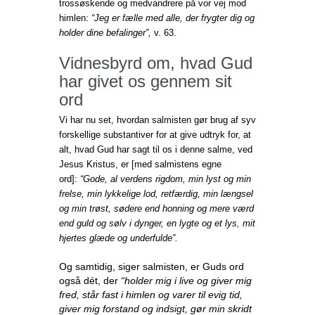
trossøskende og medvandrere på vor vej mod
himlen:
“Jeg er fælle med alle, der frygter dig og
holder dine befalinger”,
v. 63.
Vidnesbyrd om, hvad Gud
har givet os gennem sit
ord
Vi har nu set, hvordan salmisten gør brug af syv
forskellige substantiver for at give udtryk for, at
alt, hvad Gud har sagt til os i denne salme, ved
Jesus Kristus, er [med salmistens egne
ord]:
“Gode, al verdens rigdom, min lyst og min
frelse, min lykkelige lod, retfærdig, min længsel
og min trøst, sødere end honning og mere værd
end guld og sølv i dynger, en lygte og et lys, mit
hjertes glæde og underfulde”.
Og samtidig, siger salmisten, er Guds ord
også dét, der
“holder mig i live og giver mig
fred, står fast i himlen og varer til evig tid,
giver mig forstand og indsigt, gør min skridt