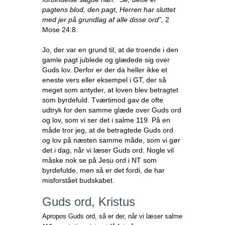
pagtens blod, den pagt, Herren har sluttet
med jer på grundlag af alle disse ord”,
2
Mose 24:8.
Jo, der var en grund til, at de troende i den
gamle pagt jublede og glædede sig over
Guds lov. Derfor er der da heller ikke et
eneste vers eller eksempel i GT, der så
meget som antyder, at loven blev betragtet
som byrdefuld. Tværtimod gav de ofte
udtryk for den samme glæde over Guds ord
og lov, som vi ser det i salme 119. På en
måde tror jeg, at de betragtede Guds ord
og lov på næsten samme måde, som vi gør
det i dag, når vi læser Guds ord. Nogle vil
måske nok se på Jesu ord i NT som
byrdefulde, men så er det fordi, de har
misforstået budskabet.
Guds ord, Kristus
Apropos Guds ord, så er der, når vi læser salme