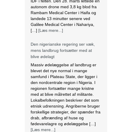
IDF i felten. Den 28. marts lettede en
autonom drone med 3,8 kg blod fra
Rambam Medical Center i Haifa og
landede 13 minutter senere ved
Galilee Medical Center i Nahariya,
[…]
[Læs mere...]
Den nigerianske regering ser væk,
mens landbrug fortsætter med at
blive ødelagt
Massiv ødelæggelse af landbrug er
blevet det nye normal i mange
samfund i Plateau State, der ligger i
den nordcentrale region i Nigeria. I
regionen fortsætter mange kristne
med at blive målrettet af militante.
Lokalbefolkningen beskriver det som
etnisk udrensning. Angriberne bruger
forskellige strategier, der spænder fra
drab, afbrænding af huse og
fødevarelagre og ødelæggelse […]
[Læs mere...]