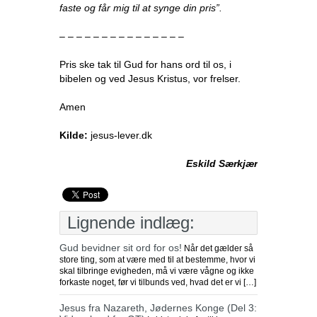
faste og får mig til at synge din pris”.
– – – – – – – – – – – – – – –
Pris ske tak til Gud for hans ord til os, i
bibelen og ved Jesus Kristus, vor frelser.
Amen
Kilde:
jesus-lever.dk
Eskild Særkjær
Lignende indlæg:
Gud bevidner sit ord for os!
Når det gælder så
store ting, som at være med til at bestemme, hvor vi
skal tilbringe evigheden, må vi være vågne og ikke
forkaste noget, før vi tilbunds ved, hvad det er vi […]
Jesus fra Nazareth, Jødernes Konge (Del 3: