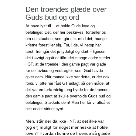
Den troendes glæde over
Guds bud og ord
At have lyst til… at holde Guds love og
befalinger. Det, der her beskrives, fortæller os
om en situation, som går stik mod det, mange
kristne forestiller sig. For, i de, vi netop har
læst, fremgår det jo tydeligt og klart – ligesom
det i øvrigt også er tilfældet mange andre steder
i GT, at de troende i den gamle pagt var glade
for de lovbud og vedtægter, som Gud havde
givet dem. Når mange ikke ser dette, er det nok
fordi, vi ofte har fået GT udlagt på den måde, at
det var en forfærdelig tung byrde for de troende i
den gamle pagt at skulle overholde Guds bud og
befalinger. Stakkels dem! Men her får vi altså et
helt andet vidnesbyrd.
Men, står der da ikke i NT, at det ikke var
(og er) muligt for noget menneske at holde
loven? Hvordan kunne de troende så glæde