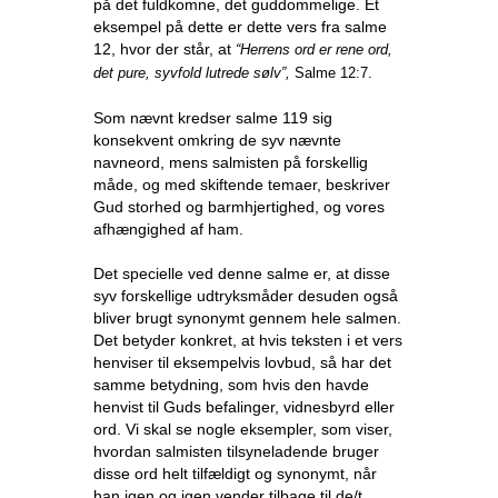
på det fuldkomne, det guddommelige. Et
eksempel på dette er dette vers fra salme
12, hvor der står, at
“Herrens ord er rene ord,
det pure, syvfold lutrede sølv”,
Salme 12:7.
Som nævnt kredser salme 119 sig
konsekvent omkring de syv nævnte
navneord, mens salmisten på forskellig
måde, og med skiftende temaer, beskriver
Gud storhed og barmhjertighed, og vores
afhængighed af ham.
Det specielle ved denne salme er, at disse
syv forskellige udtryksmåder desuden også
bliver brugt synonymt gennem hele salmen.
Det betyder konkret, at hvis teksten i et vers
henviser til eksempelvis lovbud, så har det
samme betydning, som hvis den havde
henvist til Guds befalinger, vidnesbyrd eller
ord. Vi skal se nogle eksempler, som viser,
hvordan salmisten tilsyneladende bruger
disse ord helt tilfældigt og synonymt, når
han igen og igen vender tilbage til de/t