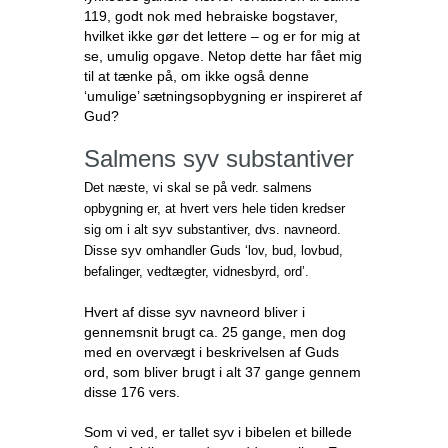
119, godt nok med hebraiske bogstaver,
hvilket ikke gør det lettere – og er for mig at
se, umulig opgave. Netop dette har fået mig
til at tænke på, om ikke også denne
‘umulige’ sætningsopbygning er inspireret af
Gud?
Salmens syv substantiver
Det næste, vi skal se på vedr. salmens
opbygning er, at hvert vers hele tiden kredser
sig om i alt syv substantiver, dvs. navneord.
Disse syv omhandler Guds
‘lov, bud, lovbud,
befalinger, vedtægter, vidnesbyrd, ord’.
Hvert af disse syv navneord bliver i
gennemsnit brugt ca. 25 gange, men dog
med en overvægt i beskrivelsen af Guds
ord, som bliver brugt i alt 37 gange gennem
disse 176 vers.
Som vi ved, er tallet syv i bibelen et billede