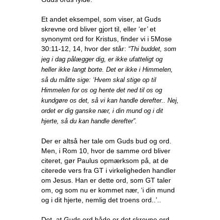
Et andet eksempel, som viser, at Guds
skrevne ord bliver gjort til, eller ‘er’ et
synonymt ord for Kristus, finder vi i 5Mose
30:11-12, 14, hvor der står:
“Thi buddet, som
jeg i dag pålægger dig, er ikke ufatteligt og
heller ikke langt borte. Det er ikke i Himmelen,
så du måtte sige: ‘Hvem skal stige op til
Himmelen for os og hente det ned til os og
kundgøre os det, så vi kan handle derefter.. Nej,
ordet er dig ganske nær, i din mund og i dit
hjerte, så du kan handle derefter”.
Der er altså her tale om Guds bud og ord.
Men, i Rom 10, hvor de samme ord bliver
citeret, gør Paulus opmærksom på, at de
citerede vers fra GT i virkeligheden handler
om Jesus. Han er dette ord, som GT taler
om, og som nu er kommet nær, ‘i din mund
og i dit hjerte, nemlig det troens ord..’..
Det, at Guds ord både er det skrevne ord,