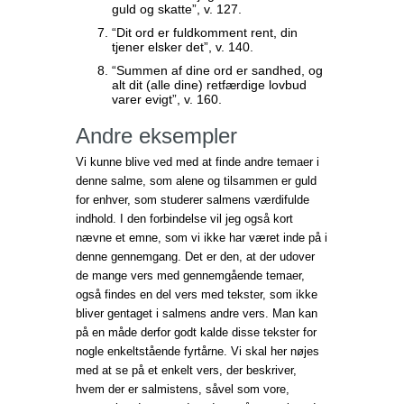
guld og skatte”, v. 127.
“Dit ord er fuldkomment rent, din
tjener elsker det”, v. 140.
“Summen af dine ord er sandhed, og
alt dit (alle dine) retfærdige lovbud
varer evigt”, v. 160.
Andre eksempler
Vi kunne blive ved med at finde andre temaer i
denne salme, som alene og tilsammen er guld
for enhver, som studerer salmens værdifulde
indhold. I den forbindelse vil jeg også kort
nævne et emne, som vi ikke har været inde på i
denne gennemgang. Det er den, at der udover
de mange vers med gennemgående temaer,
også findes en del vers med tekster, som ikke
bliver gentaget i salmens andre vers. Man kan
på en måde derfor godt kalde disse tekster for
nogle enkeltstående fyrtårne. Vi skal her nøjes
med at se på et enkelt vers, der beskriver,
hvem der er salmistens, såvel som vore,