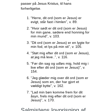
passer på Jesus Kristus, til hans
forherligelse.
“Herre, dit ord (som er Jesus) er
evigt, står fast i himlen”, v. 89.
“Hvor sødt er dit ord (som er Jesus)
for min gane, sødere end honning for
min mund”, v. 103.
“Dit ord (som er Jesus) er en lygte for
min fod, et lys på min sti”, v. 105.
“Støt mig efter dit ord (som er Jesus),
at jeg må leve..”, v. 116.
“Før din sag og udløs mig, hold mig i
live efter dit ord (som er Jesus)”, v.
154.
“Jeg glæder mig over dit ord (som er
Jesus) som en, der har gjort et
vældigt bytte”, v. 162.
“Lad min bøn komme frem for dit
åsyn, frels mig efter dit ord (som er
Jesus)”, v. 170.
Salmistens lovprisning af