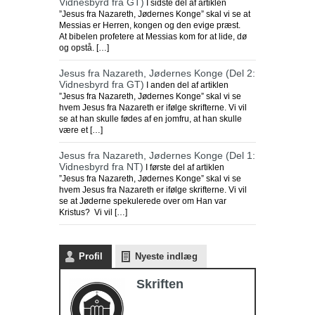
Vidnesbyrd fra GT)
I sidste del af artiklen
”Jesus fra Nazareth, Jødernes Konge” skal vi se at
Messias er Herren, kongen og den evige præst.
At bibelen profetere at Messias kom for at lide, dø
og opstå. […]
Jesus fra Nazareth, Jødernes Konge (Del 2:
Vidnesbyrd fra GT)
I anden del af artiklen
”Jesus fra Nazareth, Jødernes Konge” skal vi se
hvem Jesus fra Nazareth er ifølge skrifterne. Vi vil
se at han skulle fødes af en jomfru, at han skulle
være et […]
Jesus fra Nazareth, Jødernes Konge (Del 1:
Vidnesbyrd fra NT)
I første del af artiklen
”Jesus fra Nazareth, Jødernes Konge” skal vi se
hvem Jesus fra Nazareth er ifølge skrifterne. Vi vil
se at Jøderne spekulerede over om Han var
Kristus? Vi vil […]
Profil
Nyeste indlæg
Skriften