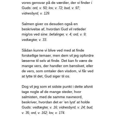
vores gensvar på de værdier, der vi finder i
Guds:
ord, v. 50; lov, v. 72; bud, v. 97;
vidnesbyrd, v. 129.
Salmen giver os desuden også en
beskrivelse af, hvordan Gud vil retleder
mig/os ved sine:
befalinger, v. 4; ord, v. 9;
vedtægter, v. 33.
Sådan kunne vi blive ved med at finde
forskellige temaer, men dem vil jeg opfordre
læserne til selv at finde. Det kan fx være de
mange vers, der handler om bønslivet, eller
de vers, som omtaler den visdom, vi får ved
at lytte til det, Gud siger til os.
Dog vil jeg som et sidste punkt i dette afsnit
tage nogle af de mange steder, hvor
salmisten, med de samme navneord,
beskriver, hvordan det er ‘en lyst’ at holde
Guds:
vedtægter, v. 16; vidnesbyrd, v. 24; bud,
v. 35; ord, v. 162; lov, v. 174.