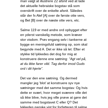
man valgt at illustrere 22 afsnit ved at lade
det aktuelle hebraiske bogstav stå som
overskrift over de enkelte afsnit. Således
står der fx Alef [A] over de første otte vers,
og Bet [B] over de næste otte vers, etc.
Salme 119 er med andre ord opbygget efter
en yderst vanskelig metode, som kræver
stor visdom. Prøv engang selv i tankerne at
bygge en meningsfuld sætning op, som skal
begynde med A. Det er ikke så let. Efter et
stykke tid lykkedes det dog for mig at
konstruere denne ene sætning:
“Agt vel på,
at du ikke farer vild. Tag derfor imod Guds
ord i dit hjerte”.
Det var den ene sætning. Og dermed
mangler jeg ‘blot’ at konstruere syv nye
sætninger med det samme bogstav. Og hvis
dette er svært, hvor meget sværere ville det
så ikke blive, hvis jeg ville prøve at gøre det
samme med bogstavet C eller Q? Det
lykkedes ganske vist for forfatteren til salme