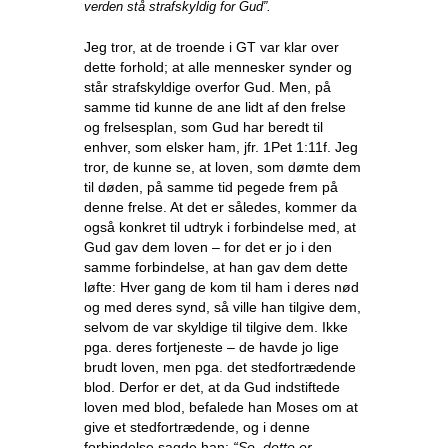
verden stå strafskyldig for Gud”.
Jeg tror, at de troende i GT var klar over
dette forhold; at alle mennesker synder og
står strafskyldige overfor Gud. Men, på
samme tid kunne de ane lidt af den frelse
og frelsesplan, som Gud har beredt til
enhver, som elsker ham, jfr. 1Pet 1:11f. Jeg
tror, de kunne se, at loven, som dømte dem
til døden, på samme tid pegede frem på
denne frelse. At det er således, kommer da
også konkret til udtryk i forbindelse med, at
Gud gav dem loven – for det er jo i den
samme forbindelse, at han gav dem dette
løfte: Hver gang de kom til ham i deres nød
og med deres synd, så ville han tilgive dem,
selvom de var skyldige til tilgive dem. Ikke
pga. deres fortjeneste – de havde jo lige
brudt loven, men pga. det stedfortrædende
blod. Derfor er det, at da Gud indstiftede
loven med blod, befalede han Moses om at
give et stedfortrædende, og i denne
forbindelse sagde han:
“Se, dette er