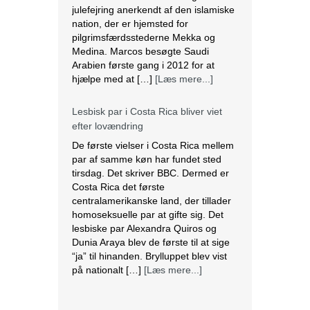
julefejring anerkendt af den islamiske
nation, der er hjemsted for
pilgrimsfærdsstederne Mekka og
Medina. Marcos besøgte Saudi
Arabien første gang i 2012 for at
hjælpe med at […]
[Læs mere...]
Lesbisk par i Costa Rica bliver viet
efter lovændring
De første vielser i Costa Rica mellem
par af samme køn har fundet sted
tirsdag. Det skriver BBC. Dermed er
Costa Rica det første
centralamerikanske land, der tillader
homoseksuelle par at gifte sig. Det
lesbiske par Alexandra Quiros og
Dunia Araya blev de første til at sige
“ja” til hinanden. Brylluppet blev vist
på nationalt […]
[Læs mere...]
Abbas erklærer alle aftaler med Israel