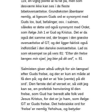
119, en vigtig pointe at få fat på, men som
desværre ikke kan ses i de fleste
bibeloversættelse. Grundteksten åbenbarer
nemlig, at ligesom Guds ord er synonymt med
Guds lov, bud, befalinger, osv. i salmen,
således er dette ord også synonymt med Ordet,
som ifølge Joh 1 er Gud og Kristus. Det er da
også det samme ord, der bruges i den græske
oversættelse af GT; og det ligger faktisk også
indforstået i den danske oversættelse. Lad os
som eksempel se på vers 81:
“Efter din frelse
længes min sjæl, jeg bier på dit ord”,
v. 81
Salmisten giver altså udtryk for sin længsel
efter Guds frelse, og der er kun en måde at
få den på; og det er at ‘bie (vente) på dit
ord’. Den første del af verset er, så vidt jeg
kan se, en profetisk henvisning til den
frelse, som Gud har beredt alle folk ved
Jesus Kristus, for det er jo ham, som ifølge
GT er Guds frelse. Det hebraiske ord for
‘frelse’ er nemlig Yehshua, og betyder