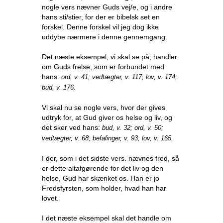
nogle vers nævner Guds vej/e, og i andre
hans sti/stier, for der er bibelsk set en
forskel. Denne forskel vil jeg dog ikke
uddybe nærmere i denne gennemgang.
Det næste eksempel, vi skal se på, handler
om Guds frelse, som er forbundet med
hans:
ord, v. 41; vedtægter, v. 117; lov, v. 174;
bud, v. 176.
Vi skal nu se nogle vers, hvor der gives
udtryk for, at Gud giver os helse og liv, og
det sker ved hans:
bud, v. 32; ord, v. 50;
vedtægter, v. 68; befalinger, v. 93; lov, v. 165.
I der, som i det sidste vers. nævnes fred, så
er dette altafgørende for det liv og den
helse, Gud har skænket os. Han er jo
Fredsfyrsten, som holder, hvad han har
lovet.
I det næste eksempel skal det handle om