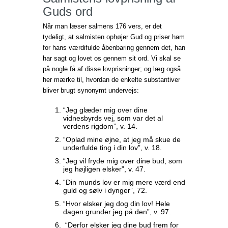
Guds ord
Når man læser salmens 176 vers, er det
tydeligt, at salmisten ophøjer Gud og priser ham
for hans værdifulde åbenbaring gennem det, han
har sagt og lovet os gennem sit ord. Vi skal se
på nogle få af disse lovprisninger; og læg også
her mærke til, hvordan de enkelte substantiver
bliver brugt synonymt undervejs:
“Jeg glæder mig over dine
vidnesbyrds vej, som var det al
verdens rigdom”, v. 14.
“Oplad mine øjne, at jeg må skue de
underfulde ting i din lov”, v. 18.
“Jeg vil fryde mig over dine bud, som
jeg højligen elsker”, v. 47.
“Din munds lov er mig mere værd end
guld og sølv i dynger”, 72.
“Hvor elsker jeg dog din lov! Hele
dagen grunder jeg på den”, v. 97.
“Derfor elsker jeg dine bud frem for