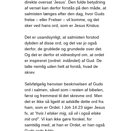
direkte oversat ‘Jesus’. Den fulde betydning
af verset kan derfor forstås på den måde, at
salmisten længes efter den dag, hvor Guds
frelse – eller Frelser – vil komme, og det
sker ved hans ord, som er Jesus Kristus.
Det er usandsynligt, at salmisten forstod
dybden af disse ord, og det var jo også
derfor, de grublede og grundede over det.
Og det er derfor et vidnesbyrd om, at ordet
er inspireret (ordret: indåndet) af Gud. De
talte nemlig uden helt at forstå, hvad de
skrev.
Selvfølgelig henviser beskrivelsen af Guds
ord i salmen, såvel som i resten af bibelen,
først og fremmest til det skrevne ord. Men
det er ikke så ligetil at adskille dette ord fra
ham, som er Ordet. I Joh 14:23 siger Jesus
fx, at
“hvis I elsker mig, så vil i også elske
mit ord”
. Vi kan ikke gøre forskel, for
samtidig med, at han er Ordet, er han også
Guds ords fylde.