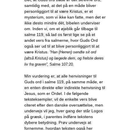
samtidig med, at det på en måde bliver
personliggjort til at være Kristus, er et
mysterium, som vi ikke kan fatte, men det er
ikke desto mindre dét, bibelen underviser
om. Inden vi, om et øjeblik går tilbage til
salme 119, så lad os først lige se på et
andet vers fra salmerne, hvor Guds Ord
også ser ud til at blive personliggjort til at
være Kristus.
“Han (Herren) sendte sit ord
(altså Kristus) og lægede dem, og frelste deres
liv fra graven”,
Salme 107:20.
Min vurdering er, at alle henvisninger til
Guds ord i salme 119, på samme måde, er
en enten direkte eller indirekte henvisning til
Jesus, som er Ordet. I de følgende
teksteksempler, vil de enkelte vers blive
citeret efter den danske oversættelse, men
undervejs vil jeg, hver gang der står Logos
på græsk, i parentes indføre tekstens
dybere betydning. Prøv undervejs at
fornemme, hvordan teksten også her