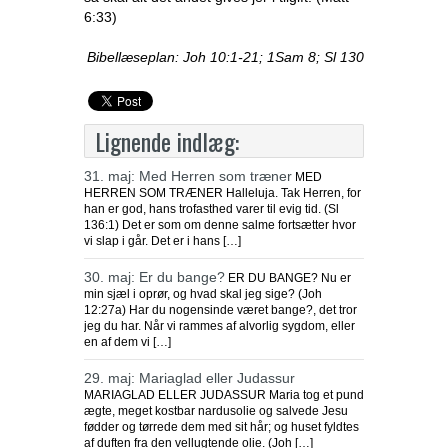
6:33)
Bibellæseplan: Joh 10:1-21; 1Sam 8; Sl 130
Lignende indlæg:
31. maj: Med Herren som træner
MED
HERREN SOM TRÆNER Halleluja. Tak Herren, for
han er god, hans trofasthed varer til evig tid. (Sl
136:1) Det er som om denne salme fortsætter hvor
vi slap i går. Det er i hans […]
30. maj: Er du bange?
ER DU BANGE? Nu er
min sjæl i oprør, og hvad skal jeg sige? (Joh
12:27a) Har du nogensinde været bange?, det tror
jeg du har. Når vi rammes af alvorlig sygdom, eller
en af dem vi […]
29. maj: Mariaglad eller Judassur
MARIAGLAD ELLER JUDASSUR Maria tog et pund
ægte, meget kostbar nardusolie og salvede Jesu
fødder og tørrede dem med sit hår; og huset fyldtes
af duften fra den vellugtende olie. (Joh […]