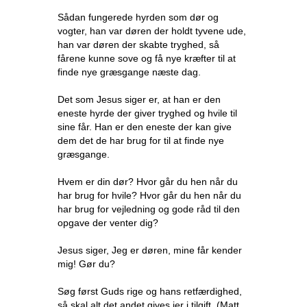
Sådan fungerede hyrden som dør og
vogter, han var døren der holdt tyvene ude,
han var døren der skabte tryghed, så
fårene kunne sove og få nye kræfter til at
finde nye græsgange næste dag.
Det som Jesus siger er, at han er den
eneste hyrde der giver tryghed og hvile til
sine får. Han er den eneste der kan give
dem det de har brug for til at finde nye
græsgange.
Hvem er din dør? Hvor går du hen når du
har brug for hvile? Hvor går du hen når du
har brug for vejledning og gode råd til den
opgave der venter dig?
Jesus siger, Jeg er døren, mine får kender
mig! Gør du?
Søg først Guds rige og hans retfærdighed,
så skal alt det andet gives jer i tilgift. (Matt