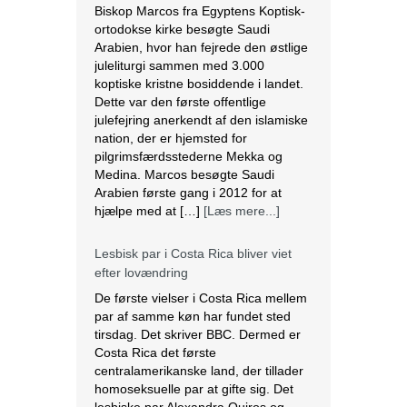
Biskop Marcos fra Egyptens Koptisk-
ortodokse kirke besøgte Saudi
Arabien, hvor han fejrede den østlige
juleliturgi sammen med 3.000
koptiske kristne bosiddende i landet.
Dette var den første offentlige
julefejring anerkendt af den islamiske
nation, der er hjemsted for
pilgrimsfærdsstederne Mekka og
Medina. Marcos besøgte Saudi
Arabien første gang i 2012 for at
hjælpe med at […]
[Læs mere...]
Lesbisk par i Costa Rica bliver viet
efter lovændring
De første vielser i Costa Rica mellem
par af samme køn har fundet sted
tirsdag. Det skriver BBC. Dermed er
Costa Rica det første
centralamerikanske land, der tillader
homoseksuelle par at gifte sig. Det
lesbiske par Alexandra Quiros og