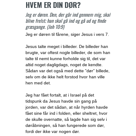
HVEM ER DIN DØR?
Jeg er døren. Den, der går ind gennem mig, skal
blive frelst; han skal gå ind og gå ud og finde
græsgange. (Joh 10:9)
Jeg er døren til fårene, siger Jesus i vers 7.
Jesus talte meget i billeder. De billeder han
brugte, var oftest nogle billeder, de som han
talte til nemt kunne forholde sig til, det var
altid noget dagligdags, noget de kendte.
Sådan var det også med dette ”dør” billede,
selv om de ikke helt forstod hvor han ville
hen med det.
Jeg har fået fortalt, at i Israel på det
tidspunk da Jesus havde sin gang på
jorden, var det sådan, at når hyrden havde
fået sine får ind i folden, eller sheltret, hvor
de skulle overnatte, så lagde han sig selv i
døråbningen, så han fungerede som dør,
fordi der ikke var nogen dør.