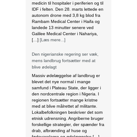
medicin til hospitaler i periferien og til
IDF i felten. Den 28. marts lettede en
autonom drone med 3,8 kg blod fra
Rambam Medical Center i Haifa og
landede 13 minutter senere ved
Galilee Medical Center i Nahariya,
[…]
[Læs mere...]
Den nigerianske regering ser væk,
mens landbrug fortsætter med at
blive ødelagt
Massiv ødelæggelse af landbrug er
blevet det nye normal i mange
samfund i Plateau State, der ligger i
den nordcentrale region i Nigeria. I
regionen fortsætter mange kristne
med at blive målrettet af militante.
Lokalbefolkningen beskriver det som
etnisk udrensning. Angriberne bruger
forskellige strategier, der spænder fra
drab, afbrænding af huse og
fødevarelagre og ødelæggelse […]