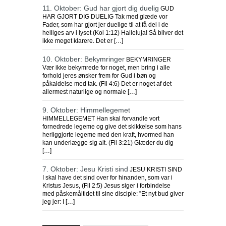
11. Oktober: Gud har gjort dig duelig
GUD
HAR GJORT DIG DUELIG Tak med glæde vor
Fader, som har gjort jer duelige til at få del i de
helliges arv i lyset (Kol 1:12) Halleluja! Så bliver det
ikke meget klarere. Det er […]
10. Oktober: Bekymringer
BEKYMRINGER
Vær ikke bekymrede for noget, men bring i alle
forhold jeres ønsker frem for Gud i bøn og
påkaldelse med tak. (Fil 4:6) Det er noget af det
allermest naturlige og normale […]
9. Oktober: Himmellegemet
HIMMELLEGEMET Han skal forvandle vort
fornedrede legeme og give det skikkelse som hans
herliggjorte legeme med den kraft, hvormed han
kan underlægge sig alt. (Fil 3:21) Glæder du dig
[…]
7. Oktober: Jesu Kristi sind
JESU KRISTI SIND
I skal have det sind over for hinanden, som var i
Kristus Jesus, (Fil 2:5) Jesus siger i forbindelse
med påskemåltidet til sine disciple: ”Et nyt bud giver
jeg jer: I […]