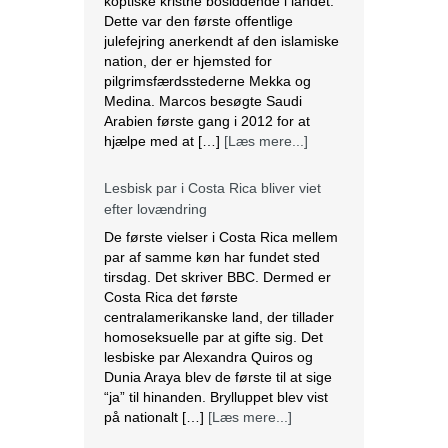
koptiske kristne bosiddende i landet.
Dette var den første offentlige
julefejring anerkendt af den islamiske
nation, der er hjemsted for
pilgrimsfærdsstederne Mekka og
Medina. Marcos besøgte Saudi
Arabien første gang i 2012 for at
hjælpe med at […]
[Læs mere...]
Lesbisk par i Costa Rica bliver viet
efter lovændring
De første vielser i Costa Rica mellem
par af samme køn har fundet sted
tirsdag. Det skriver BBC. Dermed er
Costa Rica det første
centralamerikanske land, der tillader
homoseksuelle par at gifte sig. Det
lesbiske par Alexandra Quiros og
Dunia Araya blev de første til at sige
“ja” til hinanden. Brylluppet blev vist
på nationalt […]
[Læs mere...]