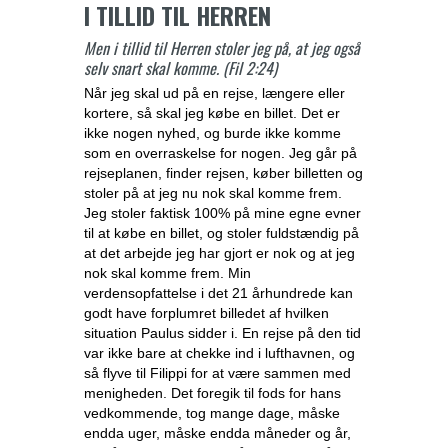
I TILLID TIL HERREN
Men i tillid til Herren stoler jeg på, at jeg også
selv snart skal komme. (Fil 2:24)
Når jeg skal ud på en rejse, længere eller
kortere, så skal jeg købe en billet. Det er
ikke nogen nyhed, og burde ikke komme
som en overraskelse for nogen. Jeg går på
rejseplanen, finder rejsen, køber billetten og
stoler på at jeg nu nok skal komme frem.
Jeg stoler faktisk 100% på mine egne evner
til at købe en billet, og stoler fuldstændig på
at det arbejde jeg har gjort er nok og at jeg
nok skal komme frem. Min
verdensopfattelse i det 21 århundrede kan
godt have forplumret billedet af hvilken
situation Paulus sidder i. En rejse på den tid
var ikke bare at chekke ind i lufthavnen, og
så flyve til Filippi for at være sammen med
menigheden. Det foregik til fods for hans
vedkommende, tog mange dage, måske
endda uger, måske endda måneder og år,