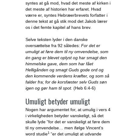
syntes at gå mod, hvad det meste af kirken i
det meste af historien har erfaret. Hvad
værre er, syntes Hebræerbrevets forfatter i
denne tekst at gå stik mod det Jakob lærer
os i det femte kapitel af hans brev.
Selve teksten lyder i den danske
oversættelse fra 92 således:
For det er
umuligt at føre dem til ny omvendelse, som
én gang er blevet oplyst og har smagt den
himmelske gave, dem som har fået
Helligånden og smagt Guds gode ord og
den kommende verdens kræfter, og som så
falder fra; for de korsfæster selv Guds søn
igen og gør ham til spot.
(Heb 6:4-6)
Umuligt betyder umuligt
Nogen har argumentet for, at umulig i vers 4
i virkeligheden betyder vanskeligt, så det
skulle lyde “for det er vanskeligt at føre dem
til ny omvendelse… men ifølge Vincent’s
1
word studie
“er det umuligt at udvande