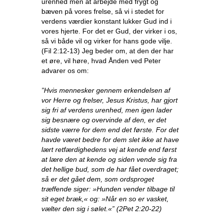
urenhed men at arbejde med frygt og
bæven på vores frelse, så vi i stedet for
verdens værdier konstant lukker Gud ind i
vores hjerte. For det er Gud, der virker i os,
så vi både vil og virker for hans gode vilje.
(Fil 2:12-13) Jeg beder om, at den der har
et øre, vil høre, hvad Ånden ved Peter
advarer os om:
”Hvis mennesker gennem erkendelsen af
vor Herre og frelser, Jesus Kristus, har gjort
sig fri af verdens urenhed, men igen lader
sig besnære og overvinde af den, er det
sidste værre for dem end det første. For det
havde været bedre for dem slet ikke at have
lært retfærdighedens vej at kende end først
at lære den at kende og siden vende sig fra
det hellige bud, som de har fået overdraget;
så er det gået dem, som ordsproget
træffende siger: »Hunden vender tilbage til
sit eget bræk,« og: »Når en so er vasket,
vælter den sig i sølet.«” (2Pet 2:20-22)