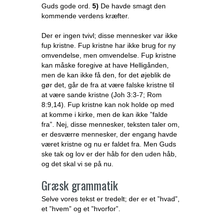
Guds gode ord.
5)
De havde smagt den
kommende verdens kræfter.
Der er ingen tvivl; disse mennesker var ikke
fup kristne. Fup kristne har ikke brug for ny
omvendelse, men omvendelse. Fup kristne
kan måske foregive at have Helligånden,
men de kan ikke få den, for det øjeblik de
gør det, går de fra at være falske kristne til
at være sande kristne (Joh 3:3-7; Rom
8:9,14). Fup kristne kan nok holde op med
at komme i kirke, men de kan ikke ”falde
fra”. Nej, disse mennesker, teksten taler om,
er desværre mennesker, der engang havde
været kristne og nu er faldet fra. Men Guds
ske tak og lov er der håb for den uden håb,
og det skal vi se på nu.
Græsk grammatik
Selve vores tekst er tredelt; der er et ”hvad”,
et ”hvem” og et ”hvorfor”.