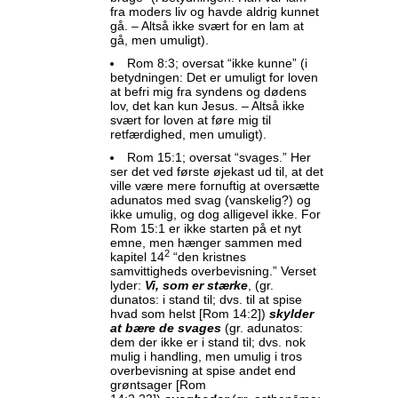
fra moders liv og havde aldrig kunnet
gå. – Altså ikke svært for en lam at
gå, men umuligt).
Rom 8:3; oversat “ikke kunne” (i
betydningen: Det er umuligt for loven
at befri mig fra syndens og dødens
lov, det kan kun Jesus. – Altså ikke
svært for loven at føre mig til
retfærdighed, men umuligt).
Rom 15:1; oversat “svages.” Her
ser det ved første øjekast ud til, at det
ville være mere fornuftig at oversætte
adunatos med svag (vanskelig?) og
ikke umulig, og dog alligevel ikke. For
Rom 15:1 er ikke starten på et nyt
emne, men hænger sammen med
2
kapitel 14
“den kristnes
samvittigheds overbevisning.” Verset
lyder:
Vi, som er stærke
, (gr.
dunatos: i stand til; dvs. til at spise
hvad som helst [Rom 14:2])
skylder
at bære de svages
(gr. adunatos:
dem der ikke er i stand til; dvs. nok
mulig i handling, men umulig i tros
overbevisning at spise andet end
grøntsager [Rom