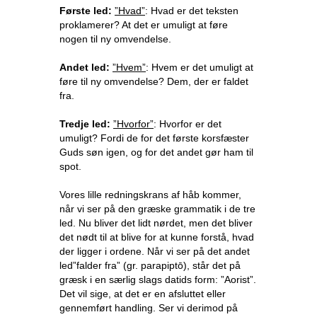
Første led:
”Hvad”
: Hvad er det teksten
proklamerer? At det er umuligt at føre
nogen til ny omvendelse.
Andet led:
”Hvem”
: Hvem er det umuligt at
føre til ny omvendelse? Dem, der er faldet
fra.
Tredje led:
”Hvorfor”
: Hvorfor er det
umuligt? Fordi de for det første korsfæster
Guds søn igen, og for det andet gør ham til
spot.
Vores lille redningskrans af håb kommer,
når vi ser på den græske grammatik i de tre
led. Nu bliver det lidt nørdet, men det bliver
det nødt til at blive for at kunne forstå, hvad
der ligger i ordene. Når vi ser på det andet
led”falder fra” (gr. parapiptō), står det på
græsk i en særlig slags datids form: ”Aorist”.
Det vil sige, at det er en afsluttet eller
gennemført handling. Ser vi derimod på