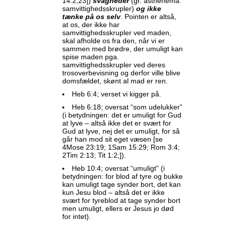
14:2,23])
svagheder
(gr. asthenēma:
samvittighedsskrupler)
og ikke
tænke på os selv
. Pointen er altså,
at os, der ikke har
samvittighedsskrupler ved maden,
skal afholde os fra den, når vi er
sammen med brødre, der umuligt kan
spise maden pga.
samvittighedsskrupler ved deres
trosoverbevisning og derfor ville blive
domsfældet, skønt al mad er ren.
Heb 6:4; verset vi kigger på.
Heb 6:18; oversat “som udelukker”
(i betydningen: det er umuligt for Gud
at lyve – altså ikke det er svært for
Gud at lyve, nej det er umuligt, for så
går han mod sit eget væsen [se
4Mose 23:19; 1Sam 15:29; Rom 3:4;
2Tim 2:13; Tit 1:2;]).
Heb 10:4; oversat “umuligt” (i
betydningen: for blod af tyre og bukke
kan umuligt tage synder bort, det kan
kun Jesu blod – altså det er ikke
svært for tyreblod at tage synder bort
men umuligt, ellers er Jesus jo død
for intet).