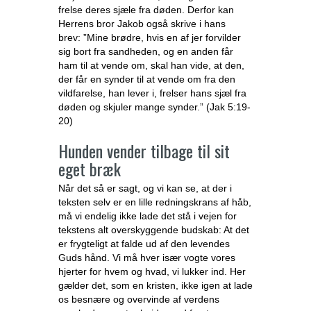
frelse deres sjæle fra døden. Derfor kan
Herrens bror Jakob også skrive i hans
brev: ”Mine brødre, hvis en af jer forvilder
sig bort fra sandheden, og en anden får
ham til at vende om, skal han vide, at den,
der får en synder til at vende om fra den
vildfarelse, han lever i, frelser hans sjæl fra
døden og skjuler mange synder.” (Jak 5:19-
20)
Hunden vender tilbage til sit
eget bræk
Når det så er sagt, og vi kan se, at der i
teksten selv er en lille redningskrans af håb,
må vi endelig ikke lade det stå i vejen for
tekstens alt overskyggende budskab: At det
er frygteligt at falde ud af den levendes
Guds hånd. Vi må hver især vogte vores
hjerter for hvem og hvad, vi lukker ind. Her
gælder det, som en kristen, ikke igen at lade
os besnære og overvinde af verdens