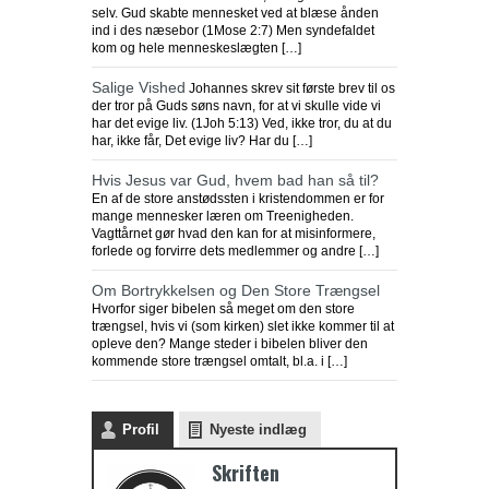
selv. Gud skabte mennesket ved at blæse ånden
ind i des næsebor (1Mose 2:7) Men syndefaldet
kom og hele menneskeslægten […]
Salige Vished
Johannes skrev sit første brev til os
der tror på Guds søns navn, for at vi skulle vide vi
har det evige liv. (1Joh 5:13) Ved, ikke tror, du at du
har, ikke får, Det evige liv? Har du […]
Hvis Jesus var Gud, hvem bad han så til?
En af de store anstødssten i kristendommen er for
mange mennesker læren om Treenigheden.
Vagttårnet gør hvad den kan for at misinformere,
forlede og forvirre dets medlemmer og andre […]
Om Bortrykkelsen og Den Store Trængsel
Hvorfor siger bibelen så meget om den store
trængsel, hvis vi (som kirken) slet ikke kommer til at
opleve den? Mange steder i bibelen bliver den
kommende store trængsel omtalt, bl.a. i […]
Profil
Nyeste indlæg
Skriften