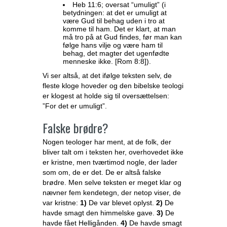
Heb 11:6; oversat “umuligt” (i
betydningen: at det er umuligt at
være Gud til behag uden i tro at
komme til ham. Det er klart, at man
må tro på at Gud findes, før man kan
følge hans vilje og være ham til
behag, det magter det ugenfødte
menneske ikke. [Rom 8:8]).
Vi ser altså, at det ifølge teksten selv, de
fleste kloge hoveder og den bibelske teologi
er klogest at holde sig til oversættelsen:
”For det er umuligt”.
Falske brødre?
Nogen teologer har ment, at de folk, der
bliver talt om i teksten her, overhovedet ikke
er kristne, men tværtimod nogle, der lader
som om, de er det. De er altså falske
brødre. Men selve teksten er meget klar og
nævner fem kendetegn, der netop viser, de
var kristne:
1)
De var blevet oplyst.
2)
De
havde smagt den himmelske gave.
3)
De
havde fået Helligånden.
4)
De havde smagt