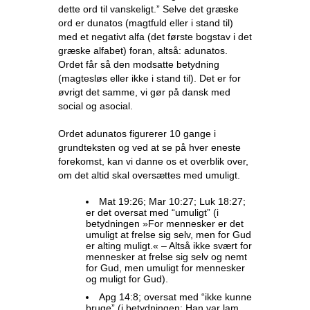
dette ord til vanskeligt.” Selve det græske
ord er dunatos (magtfuld eller i stand til)
med et negativt alfa (det første bogstav i det
græske alfabet) foran, altså: adunatos.
Ordet får så den modsatte betydning
(magtesløs eller ikke i stand til). Det er for
øvrigt det samme, vi gør på dansk med
social og asocial.
Ordet adunatos figurerer 10 gange i
grundteksten og ved at se på hver eneste
forekomst, kan vi danne os et overblik over,
om det altid skal oversættes med umuligt.
Mat 19:26; Mar 10:27; Luk 18:27;
er det oversat med “umuligt” (i
betydningen »For mennesker er det
umuligt at frelse sig selv, men for Gud
er alting muligt.« – Altså ikke svært for
mennesker at frelse sig selv og nemt
for Gud, men umuligt for mennesker
og muligt for Gud).
Apg 14:8; oversat med “ikke kunne
bruge” (i betydningen: Han var lam