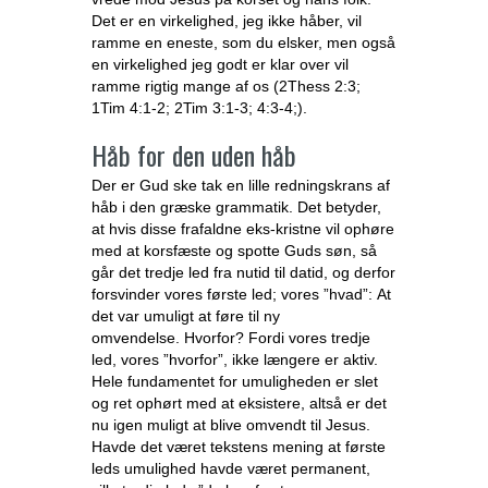
Det er en virkelighed, jeg ikke håber, vil
ramme en eneste, som du elsker, men også
en virkelighed jeg godt er klar over vil
ramme rigtig mange af os (2Thess 2:3;
1Tim 4:1-2; 2Tim 3:1-3; 4:3-4;).
Håb for den uden håb
Der er Gud ske tak en lille redningskrans af
håb i den græske grammatik. Det betyder,
at hvis disse frafaldne eks-kristne vil ophøre
med at korsfæste og spotte Guds søn, så
går det tredje led fra nutid til datid, og derfor
forsvinder vores første led; vores ”hvad”: At
det var umuligt at føre til ny
omvendelse. Hvorfor? Fordi vores tredje
led, vores ”hvorfor”, ikke længere er aktiv.
Hele fundamentet for umuligheden er slet
og ret ophørt med at eksistere, altså er det
nu igen muligt at blive omvendt til Jesus.
Havde det været tekstens mening at første
leds umulighed havde været permanent,