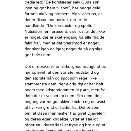
tredje led: ”De korsfæster selv Guds søn
igen og gør ham til spot”, har begge dele
formen aktiv og præsent. Aktiv viser os, at
det er disse mennesker, der er de
handlende: ”De korsfæster og spotter”.
Nutidsformen, præsent, viser os, at det ikke
er noget, der er sket engang for alle ”da de
faldt fra”, men at det tværtimod er noget,
der sker igen og igen; noget de så og sige
gør hele tiden.
Det er desværre en virkelighed mange af os
har oplevet; at den største modstand og
den største hån og spot som regel ikke
stammer fra dem, der aldrig rigtigt har haft
noget med kristendommen at gøre, men fra
dem der er vokset op i den. Fra dem, der
engang var meget aktive kristne og nu uvist
af hvilken grund er faldet fra. Det er som
om, at disse mennesker har givet Djævelen
og deres egen kødelige lyster et særligt
råderum i deres liv til at fryse og brøle op af
vrede mod Jesus på korset og hans folk.