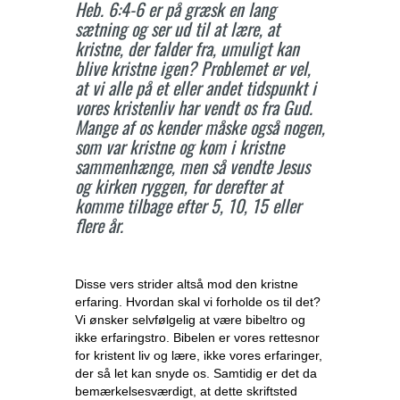
Heb. 6:4-6 er på græsk en lang
sætning og ser ud til at lære, at
kristne, der falder fra, umuligt kan
blive kristne igen? Problemet er vel,
at vi alle på et eller andet tidspunkt i
vores kristenliv har vendt os fra Gud.
Mange af os kender måske også nogen,
som var kristne og kom i kristne
sammenhænge, men så vendte Jesus
og kirken ryggen, for derefter at
komme tilbage efter 5, 10, 15 eller
flere år.
Disse vers strider altså mod den kristne
erfaring. Hvordan skal vi forholde os til det?
Vi ønsker selvfølgelig at være bibeltro og
ikke erfaringstro. Bibelen er vores rettesnor
for kristent liv og lære, ikke vores erfaringer,
der så let kan snyde os. Samtidig er det da
bemærkelsesværdigt, at dette skriftsted