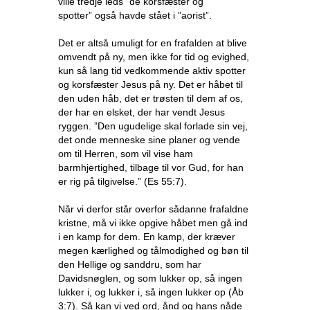
ville tredje leds ”de korsfæster og
spotter” også havde stået i ”aorist”.
Det er altså umuligt for en frafalden at blive
omvendt på ny, men ikke for tid og evighed,
kun så lang tid vedkommende aktiv spotter
og korsfæster Jesus på ny. Det er håbet til
den uden håb, det er trøsten til dem af os,
der har en elsket, der har vendt Jesus
ryggen. ”Den ugudelige skal forlade sin vej,
det onde menneske sine planer og vende
om til Herren, som vil vise ham
barmhjertighed, tilbage til vor Gud, for han
er rig på tilgivelse.” (Es 55:7).
Når vi derfor står overfor sådanne frafaldne
kristne, må vi ikke opgive håbet men gå ind
i en kamp for dem. En kamp, der kræver
megen kærlighed og tålmodighed og bøn til
den Hellige og sanddru, som har
Davidsnøglen, og som lukker op, så ingen
lukker i, og lukker i, så ingen lukker op (Åb
3:7). Så kan vi ved ord, ånd og hans nåde