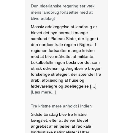
Den nigerianske regering ser væk,
mens landbrug fortsætter med at
blive ødelagt
Massiv ødelæggelse af landbrug er
blevet det nye normal i mange
samfund i Plateau State, der ligger i
den nordcentrale region i Nigeria. I
regionen fortsætter mange kristne
med at blive målrettet af militante.
Lokalbefolkningen beskriver det som
etnisk udrensning. Angriberne bruger
forskellige strategier, der spænder fra
drab, afbrænding af huse og
fødevarelagre og ødelæggelse […]
[Læs mere...]
Tre kristne mere anholdt i Indien
Sidste torsdag blev tre kristne
fængslet, efter at de var blevet
angrebet af en pøbel af radikale
hinduistiske nationalister i Uttar