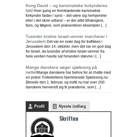
Kong David – og karismatiske forkynderes
fald
Hver gang en fremtrædende karismatisk
forkynder falder i synd – det være sig herhjemme
eller i det store udland – er der altid tilhængere,
fans, og følgere, som præsenterer eksempler […]
Tusinder kristne Israel-venner marcherer i
Jerusalem
Det var en svær dag for trafikken i
Jerusalem den 14. oktober, men det var en god dag
for Israel, da tusinder af kristne Israel-venner fra
hele verden havde sat hinanden stævne i […]
Mange danskere søger sjælesorg på
nettet
Mange danskere har behov for at chatte med
en præst. Folkekirkens hjemmeside Sjælesorg.nu
åbnede den 1. februar, og indtil nu har over 200
danskere henvendt sig til præsterne, som […]
Profil
Nyeste indlæg
Skriften