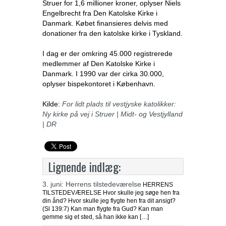
Struer for 1,6 millioner kroner, oplyser Niels
Engelbrecht fra Den Katolske Kirke i
Danmark. Købet finansieres delvis med
donationer fra den katolske kirke i Tyskland.
I dag er der omkring 45.000 registrerede
medlemmer af Den Katolske Kirke i
Danmark. I 1990 var der cirka 30.000,
oplyser bispekontoret i København.
Kilde:
For lidt plads til vestjyske katolikker:
Ny kirke på vej i Struer | Midt- og Vestjylland
| DR
Lignende indlæg:
3. juni: Herrens tilstedeværelse
HERRENS
TILSTEDEVÆRELSE Hvor skulle jeg søge hen fra
din ånd? Hvor skulle jeg flygte hen fra dit ansigt?
(Sl 139:7) Kan man flygte fra Gud? Kan man
gemme sig et sted, så han ikke kan […]