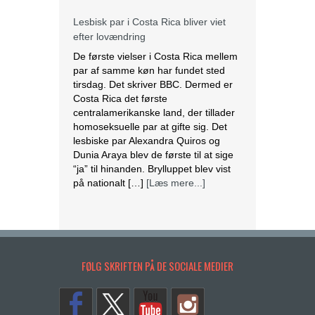
Lesbisk par i Costa Rica bliver viet
efter lovændring
De første vielser i Costa Rica mellem
par af samme køn har fundet sted
tirsdag. Det skriver BBC. Dermed er
Costa Rica det første
centralamerikanske land, der tillader
homoseksuelle par at gifte sig. Det
lesbiske par Alexandra Quiros og
Dunia Araya blev de første til at sige
“ja” til hinanden. Brylluppet blev vist
på nationalt […]
[Læs mere...]
Abbas erklærer alle aftaler med Israel
og USA for færdige
Mahmoud Abbas erklærer alle aftaler
FØLG SKRIFTEN PÅ DE SOCIALE MEDIER
og forståelser med Israel og USA for
at være afsluttet. Det siger den
palæstinensiske præsident tirsdag
ifølge det palæstinensiske