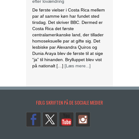
efter lovændring
De første vielser i Costa Rica mellem
par af samme køn har fundet sted
tirsdag. Det skriver BBC. Dermed er
Costa Rica det første
centralamerikanske land, der tillader
homoseksuelle par at gifte sig. Det
lesbiske par Alexandra Quiros og
Dunia Araya blev de første til at sige
“ja” til hinanden. Brylluppet blev vist
på nationalt […]
[Læs mere...]
Abbas erklærer alle aftaler med Israel
og USA for færdige
Mahmoud Abbas erklærer alle aftaler
FØLG SKRIFTEN PÅ DE SOCIALE MEDIER
og forståelser med Israel og USA for
at være afsluttet. Det siger den
palæstinensiske præsident tirsdag
ifølge det palæstinensiske
nyhedsbureau Wafa. – Palæstinas
Befrielsesorganisation (PLO) og