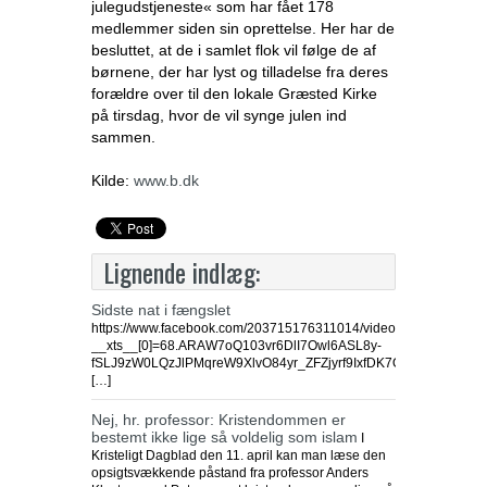
julegudstjeneste« som har fået 178
medlemmer siden sin oprettelse. Her har de
besluttet, at de i samlet flok vil følge de af
børnene, der har lyst og tilladelse fra deres
forældre over til den lokale Græsted Kirke
på tirsdag, hvor de vil synge julen ind
sammen.
Kilde:
www.b.dk
Lignende indlæg:
Sidste nat i fængslet
https://www.facebook.com/203715176311014/videos/3145157362
__xts__[0]=68.ARAW7oQ103vr6DlI7Owl6ASL8y-
fSLJ9zW0LQzJlPMqreW9XlvO84yr_ZFZjyrf9IxfDK7O4sLmIgbIB0k
[…]
Nej, hr. professor: Kristendommen er
bestemt ikke lige så voldelig som islam
I
Kristeligt Dagblad den 11. april kan man læse den
opsigtsvækkende påstand fra professor Anders