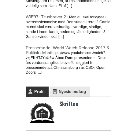
Klostergaard Petersen, at kristendommen er lige så
voldelig som islam. Et af […]
WIE97: Titusbrevet 2
1 Men du skal forkynde i
overensstemmelse med Den sunde Lære! 2 Gamle
mænd skal være ædruelige, værdige, sindige,
sunde i troen, kærligheden og tålmodigheden. 3
Gamle kvinder skal […]
Pressemøde: World Watch Release 2017 &
Politisk debat
https://www.youtube.com/watch?
v=jEKHTJYbU6w Åbne Døre præsenterer: Dette
års verdensrangliste blev offentliggjort til
pressemødet på Christiansborg i år. CSO i Open
Doors […]
Profil
Nyeste indlæg
Skriften