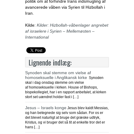
politik om at forhindre Irans indsmugling af
avancerede våben via Syrien til Hizbollah i
Iran.
Kilde:
Kilder: Hizbollah-våbenlager angrebet
af israelere i Syrien – Mellemøsten –
International
Lignende indlæg:
Synoden skal stemme om vielse af
homoseksuelle i Anglikansk kirke
Synoden
skal i dag onsdag stemme om vielse
af homoseksuelle i kirken. House of Bishops,
bispekollegiet, har i en rapport anbefalet, at kirken
stort set uændret holder fast i […]
Jesus – Israels konge
Jesus blev kaldt Messias,
og han betegnede sig selv som sådan. For os er
det blevet naturligt at bruge det græske udtryk,
Kristus, og vi bruger det så tit at enkelte tror det er
hans […]