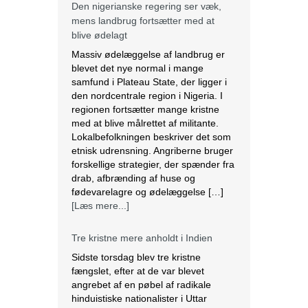
Massiv ødelæggelse af landbrug er
blevet det nye normal i mange
samfund i Plateau State, der ligger i
den nordcentrale region i Nigeria. I
regionen fortsætter mange kristne
med at blive målrettet af militante.
Lokalbefolkningen beskriver det som
etnisk udrensning. Angriberne bruger
forskellige strategier, der spænder fra
drab, afbrænding af huse og
fødevarelagre og ødelæggelse […]
[Læs mere...]
Tre kristne mere anholdt i Indien
Sidste torsdag blev tre kristne
fængslet, efter at de var blevet
angrebet af en pøbel af radikale
hinduistiske nationalister i Uttar
Pradesh, Indien. Over et dusin kristne
blev såret, herunder to præster. Efter
angrebet anholdt politiet de tre kristne
under falske anklager om anti-