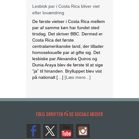
par af samme køn har fundet sted
tirsdag. Det skriver BBC. Dermed er
Costa Rica det første
centralamerikanske land, der tillader
homoseksuelle par at gifte sig. Det
lesbiske par Alexandra Quiros og
Dunia Araya blev de første til at sige
“ja” til hinanden. Brylluppet blev vist
på nationalt […]
[Læs mere...]
Abbas erklærer alle aftaler med Israel
og USA for færdige
Mahmoud Abbas erklærer alle aftaler
og forståelser med Israel og USA for
at være afsluttet. Det siger den
palæstinensiske præsident tirsdag
ifølge det palæstinensiske
FØLG SKRIFTEN PÅ DE SOCIALE MEDIER
nyhedsbureau Wafa. – Palæstinas
Befrielsesorganisation (PLO) og
staten Palæstina er fra i dag fritaget
for alle aftaler og forståelser med den
amerikanske og den israelske