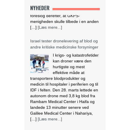
NYHEDER
Israel tester dronelevering af blod og
andre kritiske medicinske forsyninger
I krigs- og katastrofetider
kan droner være den
hurtigste og mest
effektive måde at
transportere blodprodukter og
medicin til hospitaler i periferien og til
IDF i felten. Den 28. marts lettede en
autonom drone med 3,8 kg blod fra
Rambam Medical Center i Haifa og
landede 13 minutter senere ved
Galilee Medical Center i Nahariya,
[…]
[Læs mere...]
Den nigerianske regering ser væk,
mens landbrug fortsætter med at
blive ødelagt