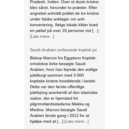
konvertering. Ifølge lokale kilder brød
en pøbel på over 20 personer ind […]
[Læs mere...]
Saudi-Arabien omfavnede koptisk jul.
Biskop Marcos fra Egyptens Koptisk-
ortodokse kirke besøgte Saudi
Arabien, hvor han fejrede den østlige
juleliturgi sammen med 3.000
koptiske kristne bosiddende i landet.
Dette var den første offentlige
julefejring anerkendt af den islamiske
nation, der er hjemsted for
pilgrimsfærdsstederne Mekka og
Medina. Marcos besøgte Saudi
Arabien første gang i 2012 for at
hjælpe med at […]
[Læs mere...]
Lesbisk par i Costa Rica bliver viet
efter lovændring
De første vielser i Costa Rica mellem