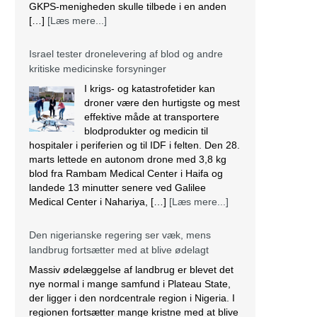
GKPS-menigheden skulle tilbede i en anden
[…]
[Læs mere...]
Israel tester dronelevering af blod og andre
kritiske medicinske forsyninger
I krigs- og katastrofetider kan
droner være den hurtigste og mest
effektive måde at transportere
blodprodukter og medicin til
hospitaler i periferien og til IDF i felten. Den 28.
marts lettede en autonom drone med 3,8 kg
blod fra Rambam Medical Center i Haifa og
landede 13 minutter senere ved Galilee
Medical Center i Nahariya, […]
[Læs mere...]
Den nigerianske regering ser væk, mens
landbrug fortsætter med at blive ødelagt
Massiv ødelæggelse af landbrug er blevet det
nye normal i mange samfund i Plateau State,
der ligger i den nordcentrale region i Nigeria. I
regionen fortsætter mange kristne med at blive