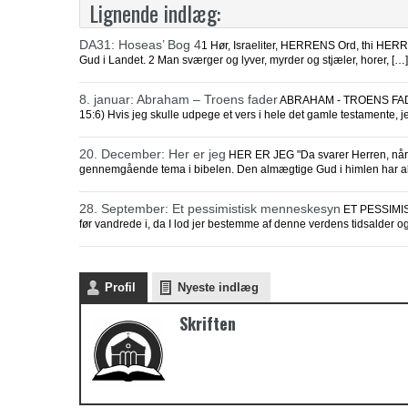
Lignende indlæg:
DA31: Hoseas’ Bog 4
1 Hør, Israeliter, HERRENS Ord, thi HERRE
Gud i Landet. 2 Man sværger og lyver, myrder og stjæler, horer, […]
8. januar: Abraham – Troens fader
ABRAHAM - TROENS FADER 
15:6) Hvis jeg skulle udpege et vers i hele det gamle testamente, j
20. December: Her er jeg
HER ER JEG "Da svarer Herren, når du
gennemgående tema i bibelen. Den almægtige Gud i himlen har ald
28. September: Et pessimistisk menneskesyn
ET PESSIMIST
før vandrede i, da I lod jer bestemme af denne verdens tidsalder o
Profil
Nyeste indlæg
Skriften