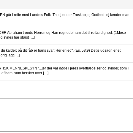
N går i rette med Landets Folk. Thi ej er der Troskab, ej Godhed, ej kender man
Abraham troede Herren og Han regnede ham det til retfærdighed. (1Mose
eg synes har størst […]
 kalder; på dit råb er hans svar: Her er jeg", (Es. 58:9) Dette udsagn er et
rig lagt […]
ISK MENNESKESYN "...jer der var døde i jeres overtrædelser og synder, som I
g af ham, som hersker over […]