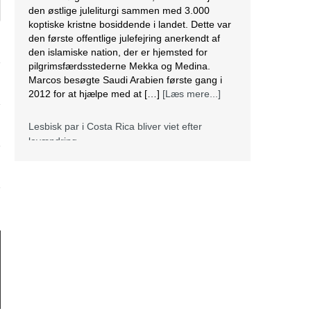
den østlige juleliturgi sammen med 3.000
koptiske kristne bosiddende i landet. Dette var
den første offentlige julefejring anerkendt af
den islamiske nation, der er hjemsted for
pilgrimsfærdsstederne Mekka og Medina.
Marcos besøgte Saudi Arabien første gang i
2012 for at hjælpe med at […]
[Læs mere...]
Lesbisk par i Costa Rica bliver viet efter
lovændring
De første vielser i Costa Rica mellem par af
samme køn har fundet sted tirsdag. Det skriver
BBC. Dermed er Costa Rica det første
centralamerikanske land, der tillader
homoseksuelle par at gifte sig. Det lesbiske par
Alexandra Quiros og Dunia Araya blev de
første til at sige “ja” til hinanden. Brylluppet blev
vist på nationalt […]
[Læs mere...]
Abbas erklærer alle aftaler med Israel og USA
for færdige