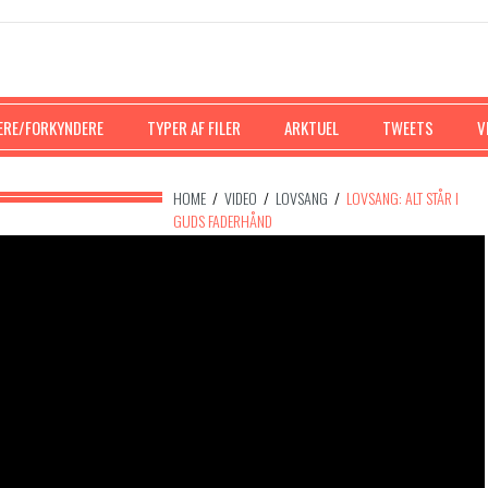
ERE/FORKYNDERE
TYPER AF FILER
ARKTUEL
TWEETS
V
HOME
/
VIDEO
/
LOVSANG
/
LOVSANG: ALT STÅR I
GUDS FADERHÅND