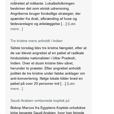
målrettet af militante. Lokalbefolkningen
beskriver det som etnisk udrensning.
Angriberne bruger forskellige strategier, der
spænder fra drab, afbrænding af huse og
fødevarelagre og ødelæggelse […]
[Læs
mere...]
Tre kristne mere anholdt i Indien
Sidste torsdag blev tre kristne fængslet, efter at
de var blevet angrebet af en pøbel af radikale
hinduistiske nationalister i Uttar Pradesh,
Indien. Over et dusin kristne blev såret,
herunder to præster. Efter angrebet anholdt
politiet de tre kristne under falske anklager om
anti-konvertering. Ifølge lokale kilder brød en
pøbel på over 20 personer ind […]
[Læs
mere...]
Saudi-Arabien omfavnede koptisk jul.
Biskop Marcos fra Egyptens Koptisk-ortodokse
kirke besøgte Saudi Arabien, hvor han fejrede