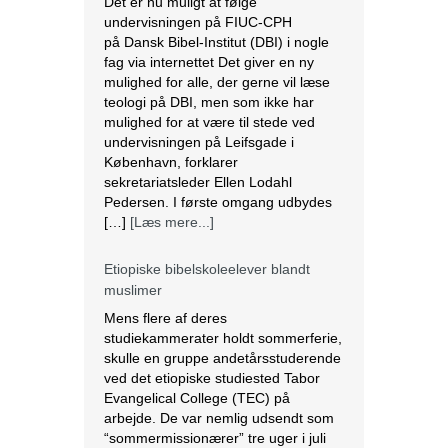
Det er nu muligt at følge
undervisningen på FIUC-CPH
på Dansk Bibel-Institut (DBI) i nogle
fag via internettet Det giver en ny
mulighed for alle, der gerne vil læse
teologi på DBI, men som ikke har
mulighed for at være til stede ved
undervisningen på Leifsgade i
København, forklarer
sekretariatsleder Ellen Lodahl
Pedersen. I første omgang udbydes
[…]
[Læs mere...]
Etiopiske bibelskoleelever blandt
muslimer
Mens flere af deres
studiekammerater holdt sommerferie,
skulle en gruppe andetårsstuderende
ved det etiopiske studiested Tabor
Evangelical College (TEC) på
arbejde. De var nemlig udsendt som
“sommermissionærer” tre uger i juli