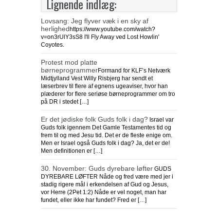
Lignende indlæg:
Lovsang: Jeg flyver væk i en sky af
herlighed
https://www.youtube.com/watch?
v=on3rUlY3sS8 I'll Fly Away ved Lost Howlin'
Coyotes.
Protest mod platte
børneprogrammer
Formand for KLF’s Netværk
Midtjylland Vest Willy Risbjerg har sendt et
læserbrev til flere af egnens ugeaviser, hvor han
plæderer for flere seriøse børneprogrammer om tro
på DR i stedet […]
Er det jødiske folk Guds folk i dag?
Israel var
Guds folk igennem Det Gamle Testamentes tid og
frem til og med Jesu tid. Det er de fleste enige om.
Men er Israel også Guds folk i dag? Ja, det er de!
Men definitionen er […]
30. November: Guds dyrebare løfter
GUDS
DYREBARE LØFTER Nåde og fred være med jer i
stadig rigere mål i erkendelsen af Gud og Jesus,
vor Herre (2Pet 1:2) Nåde er vel noget, man har
fundet, eller ikke har fundet? Fred er […]