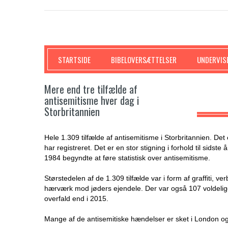
SKRIFTEN
STARTSIDE
BIBELOVERSÆTTELSER
UNDERVIS
Mere end tre tilfælde af
antisemitisme hver dag i
Storbritannien
Hele 1.309 tilfælde af antisemitisme i Storbritannien. De
har registreret. Det er en stor stigning i forhold til sidste
1984 begyndte at føre statistisk over antisemitisme.
Størstedelen af de 1.309 tilfælde var i form af graffiti, v
hærværk mod jøders ejendele. Der var også 107 voldelige 
overfald end i 2015.
Mange af de antisemitiske hændelser er sket i London og 