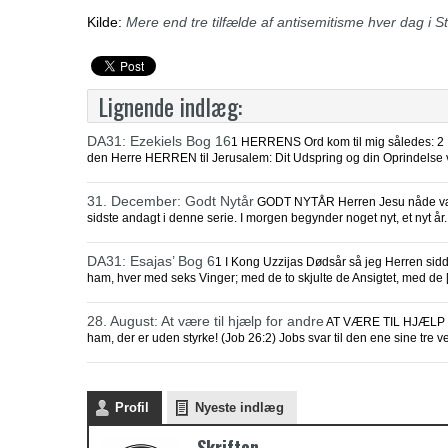
Kilde:
Mere end tre tilfælde af antisemitisme hver dag i S
Lignende indlæg:
DA31: Ezekiels Bog 16
1 HERRENS Ord kom til mig således: 2 
den Herre HERREN til Jerusalem: Dit Udspring og din Oprindelse v
31. December: Godt Nytår
GODT NYTÅR Herren Jesu nåde være 
sidste andagt i denne serie. I morgen begynder noget nyt, et nyt år
DA31: Esajas’ Bog 6
1 I Kong Uzzijas Dødsår så jeg Herren sid
ham, hver med seks Vinger; med de to skjulte de Ansigtet, med de 
28. August: At være til hjælp for andre
AT VÆRE TIL HJÆLP FOR 
ham, der er uden styrke! (Job 26:2) Jobs svar til den ene sine tre v
Profil
Nyeste indlæg
Skriften