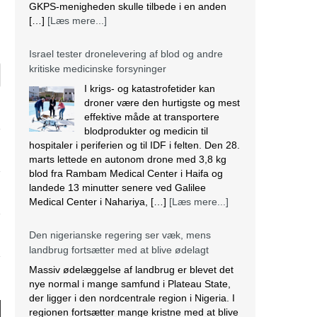
GKPS-menigheden skulle tilbede i en anden
[…]
[Læs mere...]
Israel tester dronelevering af blod og andre
kritiske medicinske forsyninger
I krigs- og katastrofetider kan
droner være den hurtigste og mest
effektive måde at transportere
blodprodukter og medicin til
hospitaler i periferien og til IDF i felten. Den 28.
marts lettede en autonom drone med 3,8 kg
blod fra Rambam Medical Center i Haifa og
landede 13 minutter senere ved Galilee
Medical Center i Nahariya, […]
[Læs mere...]
Den nigerianske regering ser væk, mens
landbrug fortsætter med at blive ødelagt
Massiv ødelæggelse af landbrug er blevet det
nye normal i mange samfund i Plateau State,
der ligger i den nordcentrale region i Nigeria. I
regionen fortsætter mange kristne med at blive