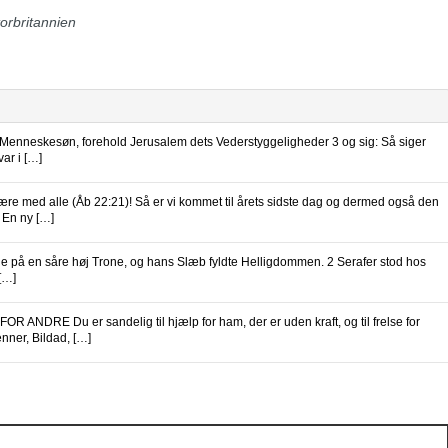
torbritannien
Menneskesøn, forehold Jerusalem dets Vederstyggeligheder 3 og sig: Så siger
ar i […]
med alle (Åb 22:21)! Så er vi kommet til årets sidste dag og dermed også den
. En ny […]
de på en såre høj Trone, og hans Slæb fyldte Helligdommen. 2 Serafer stod hos
[…]
ANDRE Du er sandelig til hjælp for ham, der er uden kraft, og til frelse for
enner, Bildad, […]