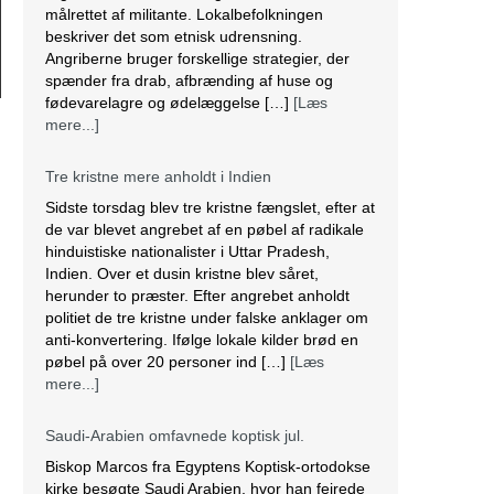
målrettet af militante. Lokalbefolkningen
beskriver det som etnisk udrensning.
Angriberne bruger forskellige strategier, der
spænder fra drab, afbrænding af huse og
fødevarelagre og ødelæggelse […]
[Læs
mere...]
Tre kristne mere anholdt i Indien
Sidste torsdag blev tre kristne fængslet, efter at
de var blevet angrebet af en pøbel af radikale
hinduistiske nationalister i Uttar Pradesh,
Indien. Over et dusin kristne blev såret,
herunder to præster. Efter angrebet anholdt
politiet de tre kristne under falske anklager om
anti-konvertering. Ifølge lokale kilder brød en
pøbel på over 20 personer ind […]
[Læs
mere...]
Saudi-Arabien omfavnede koptisk jul.
Biskop Marcos fra Egyptens Koptisk-ortodokse
kirke besøgte Saudi Arabien, hvor han fejrede