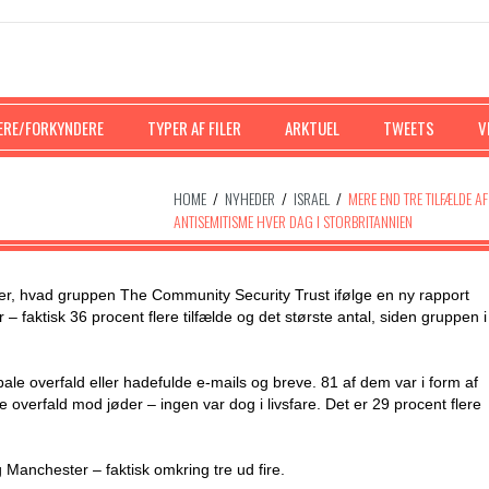
ERE/FORKYNDERE
TYPER AF FILER
ARKTUEL
TWEETS
V
HOME
/
NYHEDER
/
ISRAEL
/
MERE END TRE TILFÆLDE AF
ANTISEMITISME HVER DAG I STORBRITANNIEN
t er, hvad gruppen The Community Security Trust ifølge en ny rapport
 år – faktisk 36 procent flere tilfælde og det største antal, siden gruppen i
erbale overfald eller hadefulde e-mails og breve. 81 af dem var i form af
overfald mod jøder – ingen var dog i livsfare. Det er 29 procent flere
Manchester – faktisk omkring tre ud fire.