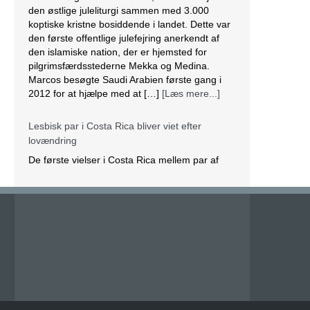
den østlige juleliturgi sammen med 3.000
koptiske kristne bosiddende i landet. Dette var
den første offentlige julefejring anerkendt af
den islamiske nation, der er hjemsted for
pilgrimsfærdsstederne Mekka og Medina.
Marcos besøgte Saudi Arabien første gang i
2012 for at hjælpe med at […]
[Læs mere...]
Lesbisk par i Costa Rica bliver viet efter
lovændring
De første vielser i Costa Rica mellem par af
samme køn har fundet sted tirsdag. Det skriver
BBC. Dermed er Costa Rica det første
centralamerikanske land, der tillader
homoseksuelle par at gifte sig. Det lesbiske par
Alexandra Quiros og Dunia Araya blev de
første til at sige “ja” til hinanden. Brylluppet blev
vist på nationalt […]
[Læs mere...]
Abbas erklærer alle aftaler med Israel og USA
for færdige