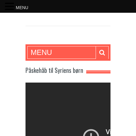
MENU
SKRIFTEN
MENU
Påskehåb til Syriens børn