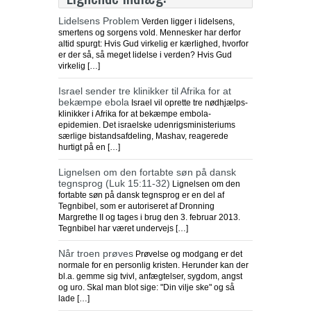
Lidelsens Problem
Verden ligger i lidelsens,
smertens og sorgens vold. Mennesker har derfor
altid spurgt: Hvis Gud virkelig er kærlighed, hvorfor
er der så, så meget lidelse i verden? Hvis Gud
virkelig […]
Israel sender tre klinikker til Afrika for at
bekæmpe ebola
Israel vil oprette tre nødhjælps-
klinikker i Afrika for at bekæmpe embola-
epidemien. Det israelske udenrigsministeriums
særlige bistandsafdeling, Mashav, reagerede
hurtigt på en […]
Lignelsen om den fortabte søn på dansk
tegnsprog (Luk 15:11-32)
Lignelsen om den
fortabte søn på dansk tegnsprog er en del af
Tegnbibel, som er autoriseret af Dronning
Margrethe II og tages i brug den 3. februar 2013.
Tegnbibel har været undervejs […]
Når troen prøves
Prøvelse og modgang er det
normale for en personlig kristen. Herunder kan der
bl.a. gemme sig tvivl, anfægtelser, sygdom, angst
og uro. Skal man blot sige: "Din vilje ske" og så
lade […]