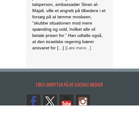
talsperson, ambassadør Sinan al-
Majali, ville et angreb på tilbedere i et
forsøg på at tømme moskeen,
“skubbe situationen mod mere
spænding og vold, hvilket alle vil
betale prisen for.” Han udtalte også,
at den israelske regering bærer
ansvaret for […]
[Læs mere...]
Endnu en kirkelukning i Indonesien
Purwakarta
regeringsmyndigheden i
FØLG SKRIFTEN PÅ DE SOCIALE MEDIER
Vestjava lukkede
Purwakarta Simalungun
Protestant Christian Church (GKPS)
bygning i Cigelam landsby, fordi den
ikke havde en byggetilladelse.
Regenten af Purwakarta, Anne Ratna
Mustika, besluttede at lukke
kirkebygningen, fordi den ikke havde
tilladelse og for at undgå konflikt i det
Copyrights. © 2014 SKRIFTEN