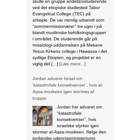
skulle en gruppe andetårsstuderende
ved det etiopiske studiested Tabor
Evangelical College (TEC) på
arbejde. De var nemlig udsendt som
“sommermissionærer” tre uger i juli
blandt muslimske befolkningsgrupper
i området. De studerende går på
missiologi-uddannelsen på Mekane
Yesus Kirkens college i Hawassa i det
sydlige Etiopien, og projektet er en
vigtig del […]
[Læs mere...]
Jordan advarer Israel om
‘katastrofale konsekvenser’, hvis al-
Aqsa-moskeen igen stormes af
tropper
Jordan har advaret om
“katastrofale
konsekvenser”, hvis
israelske styrker igen
stormer al-Aqsa-moskeen. Ifølge den
jordanske udenrigsministeriums