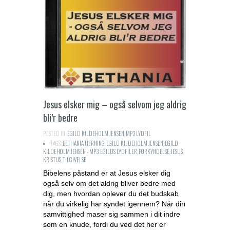
Jesus elsker mig – også selvom jeg aldrig
bli’r bedre
POSTED IN:
EGILD KILDEHOLM JENSEN
,
MP3 LYDFIL
TAGS:
BETHANIA HERNING
,
EGILD KILDEHOLM JENSEN
,
EGILD
KILDEHOLM JENSEN - MP3
,
EGILDS LYDFILER
,
FORKYNDELSE
,
JESUS
KRISTUS
,
TILGIVELSE
Bibelens påstand er at Jesus elsker dig
også selv om det aldrig bliver bedre med
dig, men hvordan oplever du det budskab
når du virkelig har syndet igennem? Når din
samvittighed maser sig sammen i dit indre
som en knude, fordi du ved det her er