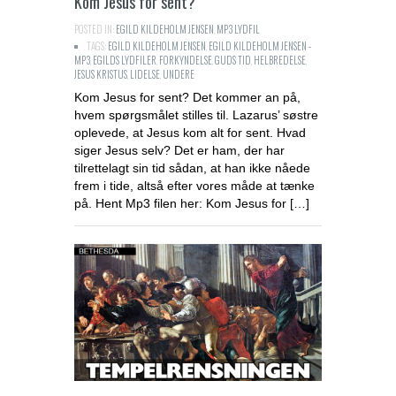
Kom Jesus for sent?
POSTED IN:
EGILD KILDEHOLM JENSEN
,
MP3 LYDFIL
TAGS:
EGILD KILDEHOLM JENSEN
,
EGILD KILDEHOLM JENSEN -
MP3
,
EGILDS LYDFILER
,
FORKYNDELSE
,
GUDS TID
,
HELBREDELSE
,
JESUS KRISTUS
,
LIDELSE
,
UNDERE
Kom Jesus for sent? Det kommer an på,
hvem spørgsmålet stilles til. Lazarus’ søstre
oplevede, at Jesus kom alt for sent. Hvad
siger Jesus selv? Det er ham, der har
tilrettelagt sin tid sådan, at han ikke nåede
frem i tide, altså efter vores måde at tænke
på. Hent Mp3 filen her: Kom Jesus for […]