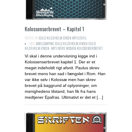
Kolossenserbrevet – Kapitel 1
POSTED IN:
EGILD KILDEHOLM JENSEN
,
MP3 LYDFIL
TAGS:
BIBELCAMPING
,
EGILD KILDEHOLM JENSEN
,
EGILD
KILDEHOLM JENSEN - MP3
,
INDRE MISSION
,
KOLOSSENSERBREVET
Vi skal i denne undervisning kigge ind i
Kolossenserbrevet kapitel 1. Der er et
meget indeholdt rigt afsnit. Paulus skrev
brevet mens han sad i fængslet i Rom. Han
var ikke selv i Kolossæ men han skrev
brevet på baggrund af oplysninger, om
menighedens tilstand, han fik fra hans
medtjener Epafras. Ultimativt er det et […]