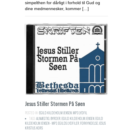
simpelthen for dårligt i forhold til Gud og
dine medmennesker, kommer […]
Jesus Stiller Stormen På Søen
POSTED IN:
EGILD KILDEHOLM JENSEN
,
MP3 LYDFIL
TAGS:
ALMÆGTIG
,
BYRDER
,
EGILD KILDEHOLM JENSEN
,
EGILD
KILDEHOLM JENSEN - MP3
,
EGILDS LYDFILER
,
FORKYNDELSE
,
JESUS
KRISTUS
,
KORS