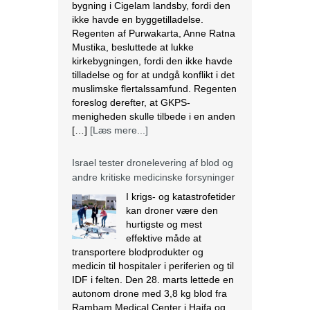
foreslog derefter, at GKPS-
menigheden skulle tilbede i en anden
[…]
[Læs mere...]
Israel tester dronelevering af blod og
andre kritiske medicinske forsyninger
I krigs- og katastrofetider
kan droner være den
hurtigste og mest
effektive måde at
transportere blodprodukter og
medicin til hospitaler i periferien og til
IDF i felten. Den 28. marts lettede en
autonom drone med 3,8 kg blod fra
Rambam Medical Center i Haifa og
landede 13 minutter senere ved
Galilee Medical Center i Nahariya,
[…]
[Læs mere...]
Den nigerianske regering ser væk,
mens landbrug fortsætter med at