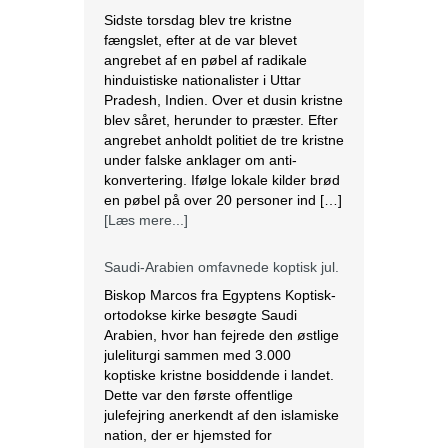
under falske anklager om anti-
konvertering. Ifølge lokale kilder brød
en pøbel på over 20 personer ind […]
[Læs mere...]
Saudi-Arabien omfavnede koptisk jul.
Biskop Marcos fra Egyptens Koptisk-
ortodokse kirke besøgte Saudi
Arabien, hvor han fejrede den østlige
juleliturgi sammen med 3.000
koptiske kristne bosiddende i landet.
Dette var den første offentlige
julefejring anerkendt af den islamiske
nation, der er hjemsted for
pilgrimsfærdsstederne Mekka og
Medina. Marcos besøgte Saudi
Arabien første gang i 2012 for at
hjælpe med at […]
[Læs mere...]
Lesbisk par i Costa Rica bliver viet
efter lovændring