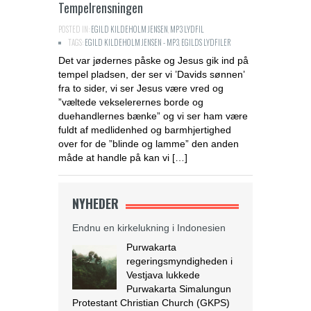
Tempelrensningen
POSTED IN:
EGILD KILDEHOLM JENSEN
,
MP3 LYDFIL
TAGS:
EGILD KILDEHOLM JENSEN - MP3
,
EGILDS LYDFILER
Det var jødernes påske og Jesus gik ind på
tempel pladsen, der ser vi ’Davids sønnen’
fra to sider, vi ser Jesus være vred og
”væltede vekselerernes borde og
duehandlernes bænke” og vi ser ham være
Endnu en kirkelukning i Indonesien
fuldt af medlidenhed og barmhjertighed
over for de ”blinde og lamme” den anden
Purwakarta
måde at handle på kan vi […]
regeringsmyndigheden i
Vestjava lukkede
Purwakarta Simalungun
NYHEDER
Protestant Christian Church (GKPS)
bygning i Cigelam landsby, fordi den
ikke havde en byggetilladelse.
Regenten af Purwakarta, Anne Ratna
Mustika, besluttede at lukke
kirkebygningen, fordi den ikke havde
tilladelse og for at undgå konflikt i det
muslimske flertalssamfund. Regenten