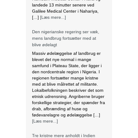
blive ødelagt
Massiv ødelæggelse af landbrug er
blevet det nye normal i mange
samfund i Plateau State, der ligger i
den nordcentrale region i Nigeria. I
regionen fortsætter mange kristne
med at blive målrettet af militante.
Lokalbefolkningen beskriver det som
etnisk udrensning. Angriberne bruger
forskellige strategier, der spænder fra
drab, afbrænding af huse og
fødevarelagre og ødelæggelse […]
[Læs mere...]
Tre kristne mere anholdt i Indien
Sidste torsdag blev tre kristne
fængslet, efter at de var blevet
angrebet af en pøbel af radikale
hinduistiske nationalister i Uttar
Pradesh, Indien. Over et dusin kristne
blev såret, herunder to præster. Efter
angrebet anholdt politiet de tre kristne