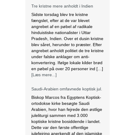
Tre kristne mere anholdt i Indien
Sidste torsdag blev tre kristne
fængslet, efter at de var blevet
angrebet af en pøbel af radikale
hinduistiske nationalister i Uttar
Pradesh, Indien. Over et dusin kristne
blev såret, herunder to præster. Efter
angrebet anholdt politiet de tre kristne
under falske anklager om anti-
konvertering. Ifølge lokale kilder brød
en pøbel på over 20 personer ind […]
[Læs mere...]
Saudi-Arabien omfavnede koptisk jul.
Biskop Marcos fra Egyptens Koptisk-
ortodokse kirke besøgte Saudi
Arabien, hvor han fejrede den østlige
juleliturgi sammen med 3.000
koptiske kristne bosiddende i landet.
Dette var den første offentlige
julefejring anerkendt af den islamiske