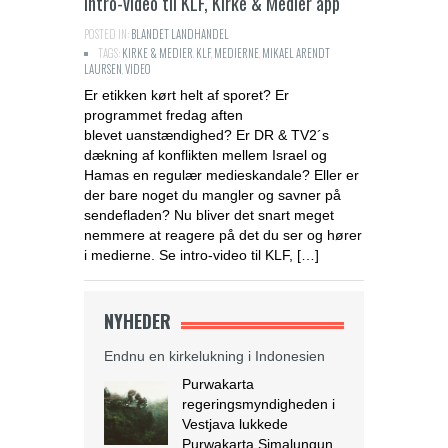
Intro-video til KLF, Kirke & Medier app
POSTED IN:
BLANDET LANDHANDEL
TAGS:
KIRKE & MEDIER
,
KLF
,
MEDIERNE
,
MIKAEL ARENDT
LAURSEN
,
VIDEO
Er etikken kørt helt af sporet? Er
programmet fredag aften
blevet uanstændighed? Er DR & TV2´s
dækning af konflikten mellem Israel og
Hamas en regulær medieskandale? Eller er
der bare noget du mangler og savner på
sendefladen? Nu bliver det snart meget
nemmere at reagere på det du ser og hører
i medierne. Se intro-video til KLF, […]
NYHEDER
Endnu en kirkelukning i Indonesien
Purwakarta
regeringsmyndigheden i
Vestjava lukkede
Purwakarta Simalungun