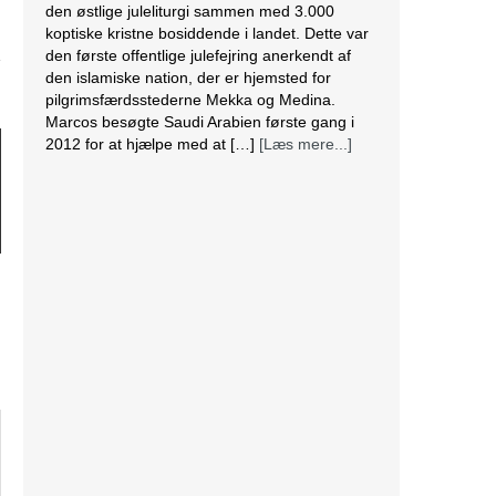
den østlige juleliturgi sammen med 3.000
koptiske kristne bosiddende i landet. Dette var
den første offentlige julefejring anerkendt af
den islamiske nation, der er hjemsted for
pilgrimsfærdsstederne Mekka og Medina.
Marcos besøgte Saudi Arabien første gang i
2012 for at hjælpe med at […]
[Læs mere...]
Lesbisk par i Costa Rica bliver viet efter
lovændring
De første vielser i Costa Rica mellem par af
samme køn har fundet sted tirsdag. Det skriver
BBC. Dermed er Costa Rica det første
centralamerikanske land, der tillader
homoseksuelle par at gifte sig. Det lesbiske par
Alexandra Quiros og Dunia Araya blev de
første til at sige “ja” til hinanden. Brylluppet blev
vist på nationalt […]
[Læs mere...]
Abbas erklærer alle aftaler med Israel og USA
for færdige