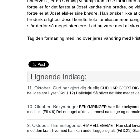
undervejs”, er en sætning vi hurtigt kan læse forbi uden
fortæller for det første at Josef kendte sine brødre, og v
fortæller at Josef elsker sine brødre. Han ønsker ikke 
broderkærlighed. Josef kendte hele familiesammenhængen
står derfor så meget stærkere. Lad nu være med at skæ
Tag den formaning med ind over jeres vandring med kris
Lignende indlæg:
11. Oktober: Gud har gjort dig duelig
GUD HAR GJORT DIG DUEL
helliges arv i lyset (Kol 1:12) Halleluja! Så bliver det ikke meget kla
10. Oktober: Bekymringer
BEKYMRINGER Vær ikke bekymrede for
med tak. (Fil 4:6) Det er noget af det allermest naturlige og normal
9. Oktober: Himmellegemet
HIMMELLEGEMET Han skal forvandl
med den kraft, hvormed han kan underlægge sig alt. (Fil 3:21) Glæ