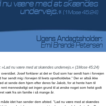
em: »Lad nu være med at skændes undervejs.« (1Mose 45:24)
 overstået. Josef forklarer at det er Gud som har sendt ham i forvejen
ar sendt mig i forvejen til livets opretholdelse.” Der er altså ikke
d at sende dem hjem efter deres far Jakob, for at hente ham til
 rent menneskeligt set ingen grund til at ønske noget som helst godt
et væk fra sin familie i så mange år.
isk måde idet han sender dem afsted. ”Lad nu være med at skændes