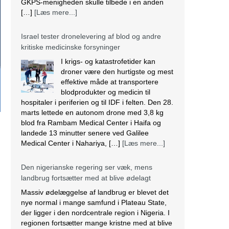
GKPS-menigheden skulle tilbede i en anden
[…]
[Læs mere...]
Israel tester dronelevering af blod og andre
kritiske medicinske forsyninger
I krigs- og katastrofetider kan
droner være den hurtigste og mest
effektive måde at transportere
blodprodukter og medicin til
hospitaler i periferien og til IDF i felten. Den 28.
marts lettede en autonom drone med 3,8 kg
blod fra Rambam Medical Center i Haifa og
landede 13 minutter senere ved Galilee
Medical Center i Nahariya, […]
[Læs mere...]
Den nigerianske regering ser væk, mens
landbrug fortsætter med at blive ødelagt
Massiv ødelæggelse af landbrug er blevet det
nye normal i mange samfund i Plateau State,
der ligger i den nordcentrale region i Nigeria. I
regionen fortsætter mange kristne med at blive