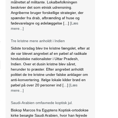
målrettet af militante. Lokalbefolkningen
beskriver det som etnisk udrensning.
Angriberne bruger forskellige strategier, der
spænder fra drab, afbrænding af huse og
fødevarelagre og ødelæggelse […]
[Læs
mere...]
Tre kristne mere anholdt i Indien
6
Sidste torsdag blev tre kristne fængslet, efter at
de var blevet angrebet af en pøbel af radikale
hinduistiske nationalister i Uttar Pradesh,
Indien. Over et dusin kristne blev såret,
herunder to præster. Efter angrebet anholdt
politiet de tre kristne under falske anklager om
anti-konvertering. Ifølge lokale kilder brød en
pøbel på over 20 personer ind […]
[Læs
mere...]
Saudi-Arabien omfavnede koptisk jul.
Biskop Marcos fra Egyptens Koptisk-ortodokse
kirke besøgte Saudi Arabien, hvor han fejrede