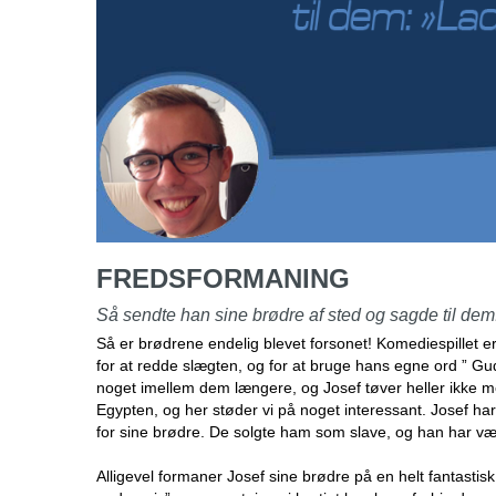
FREDSFORMANING
Så sendte han sine brødre af sted og sagde til d
Så er brødrene endelig blevet forsonet! Komediespillet er
for at redde slægten, og for at bruge hans egne ord ” Gud h
noget imellem dem længere, og Josef tøver heller ikke me
Egypten, og her støder vi på noget interessant. Josef har
for sine brødre. De solgte ham som slave, og han har vær
Alligevel formaner Josef sine brødre på en helt fantast